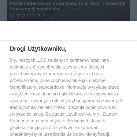
Paraliż Rzeszowa! Zalane szpitale, teatr i dziesiątki
interwencji strażaków
Data dodania artykułu:
07.08.2026 13:18
REKLAMA
Drogi Użytkowniku,
My, naszych 1162 zaufanych partnerów oraz inne
podmioty z Grupy 4media uzyskujemy dostęp i
przechowujemy informacje na urządzeniu oraz
przetwarzamy dane osobowe, takie jak unikalne
identyfikatory, standardowe informacje wysyłane przez
urządzenie czy dane przeglądania w celu zapewniania
spersonalizowanych reklam, wybór spersonalizowanych
Wydawcą
rzeszow-info.pl
jest:
treści, pomiar reklam i treści, badanie odbiorców oraz
FUNDACJA MEDIÓW NIEZALEŻNYCH LIBERTAS
ul. Kopernika 10, 35-002 Rzeszów
ulepszanie usług. Za zgodą Użytkownika my i Zaufani
Partnerzy możemy używać dokładnych danych
geolokalizacyjnych oraz aktywnie skanować
e-mail:
redakcja@rzeszow-info.pl
charakterystykę urządzenia do celów identyfikacji.