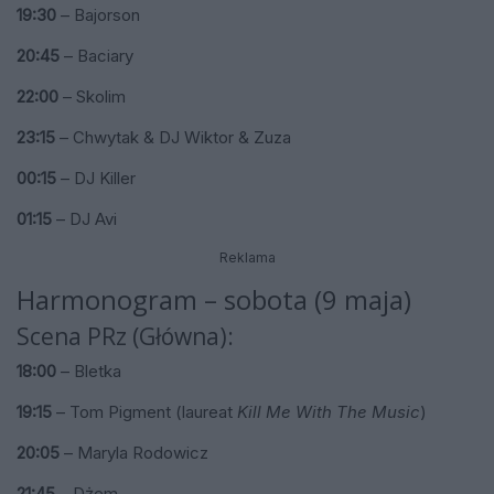
19:30
– Bajorson
20:45
– Baciary
22:00
– Skolim
23:15
– Chwytak & DJ Wiktor & Zuza
00:15
– DJ Killer
01:15
– DJ Avi
Reklama
Harmonogram – sobota (9 maja)
Scena PRz (Główna):
18:00
– Bletka
19:15
– Tom Pigment (laureat
Kill Me With The Music
)
20:05
– Maryla Rodowicz
21:45
– Dżem