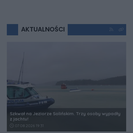
AKTUALNOŚCI
Kliknij aby 
Kliknij
Szkwał na Jeziorze Solińskim. Trzy osoby wypadły
z jachtu!
Data dodania artykułu:
07.08.2026 19:31