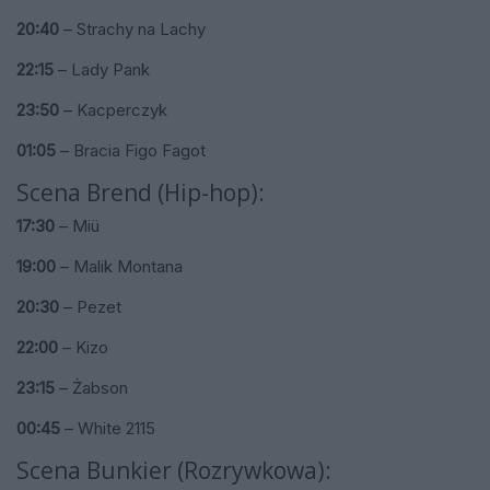
20:40
– Strachy na Lachy
22:15
– Lady Pank
23:50
– Kacperczyk
01:05
– Bracia Figo Fagot
Scena Brend (Hip-hop):
17:30
– Miü
19:00
– Malik Montana
20:30
– Pezet
22:00
– Kizo
23:15
– Żabson
00:45
– White 2115
Scena Bunkier (Rozrywkowa):