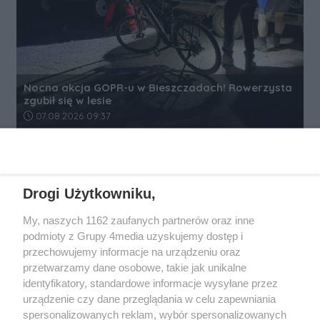
Nocna akcja GOPR-u w Bieszczadach! Rowerzysta
zgubił się w lesie
Data dodania artykułu:
07.08.2026 09:37
REKLAMA
Drogi Użytkowniku,
My, naszych 1162 zaufanych partnerów oraz inne
podmioty z Grupy 4media uzyskujemy dostęp i
przechowujemy informacje na urządzeniu oraz
przetwarzamy dane osobowe, takie jak unikalne
identyfikatory, standardowe informacje wysyłane przez
urządzenie czy dane przeglądania w celu zapewniania
spersonalizowanych reklam, wybór spersonalizowanych
Wydawcą
rzeszow-info.pl
jest: