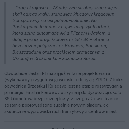
-
Droga krajowa nr 73 odgrywa strategiczną rolę w
skali całego kraju, stanowiąc kluczowy kręgosłup
transportowy na osi północ–południe. Na
Podkarpaciu to jedna z najważniejszych arterii,
która spina autostradę A4 z Pilznem i Jasłem, a
dalej – przez drogi krajowe nr 28 i 84 – otwiera
bezpieczne połączenie z Krosnem, Sanokiem,
Bieszczadami oraz przejściem granicznym z
Ukrainą w Krościenku – zaznacza Rarus.
Obwodnice Jasła i Pilzna są już w fazie projektowania
(wykonawcy przygotowują wnioski o decyzję ZRID). Z kolei
obwodnica Brzostku i Kołaczyc jest na etapie rozstrzygania
przetargu. Finalnie kierowcy otrzymają do dyspozycji około
35 kilometrów bezpiecznej trasy, z czego aż dwie trzecie
zostanie poprowadzone zupełnie nowym śladem, co
skutecznie wyprowadzi ruch tranzytowy z centrów miast.