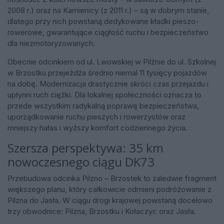
2008 r.) oraz na Kamienicy (z 2011 r.) – są w dobrym stanie,
dlatego przy nich powstaną dedykowane kładki pieszo-
rowerowe, gwarantujące ciągłość ruchu i bezpieczeństwo
dla niezmotoryzowanych.
Obecnie odcinkiem od ul. Lwowskiej w Pilźnie do ul. Szkolnej
w Brzostku przejeżdża średnio niemal 11 tysięcy pojazdów
na dobę. Modernizacja drastycznie skróci czas przejazdu i
upłynni ruch ciężki. Dla lokalnej społeczności oznacza to
przede wszystkim radykalną poprawę bezpieczeństwa,
uporządkowanie ruchu pieszych i rowerzystów oraz
mniejszy hałas i wyższy komfort codziennego życia.
Szersza perspektywa: 35 km
nowoczesnego ciągu DK73
Przebudowa odcinka Pilzno – Brzostek to zaledwie fragment
większego planu, który całkowicie odmieni podróżowanie z
Pilzna do Jasła. W ciągu drogi krajowej powstaną docelowo
trzy obwodnice: Pilzna, Brzostku i Kołaczyc oraz Jasła.