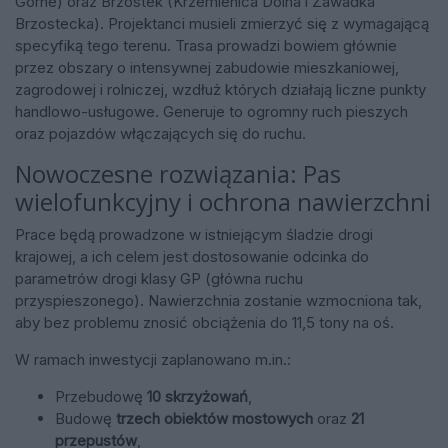
Górne) oraz Brzostek (Krzemienica Dolna i Zawadka
Brzostecka). Projektanci musieli zmierzyć się z wymagającą
specyfiką tego terenu. Trasa prowadzi bowiem głównie
przez obszary o intensywnej zabudowie mieszkaniowej,
zagrodowej i rolniczej, wzdłuż których działają liczne punkty
handlowo-usługowe. Generuje to ogromny ruch pieszych
oraz pojazdów włączających się do ruchu.
Nowoczesne rozwiązania: Pas
wielofunkcyjny i ochrona nawierzchni
Prace będą prowadzone w istniejącym śladzie drogi
krajowej, a ich celem jest dostosowanie odcinka do
parametrów drogi klasy GP (główna ruchu
przyspieszonego). Nawierzchnia zostanie wzmocniona tak,
aby bez problemu znosić obciążenia do 11,5 tony na oś.
W ramach inwestycji zaplanowano m.in.:
Przebudowę
10 skrzyżowań
,
Budowę
trzech obiektów mostowych
oraz
21
przepustów
,