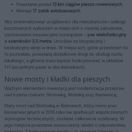
Powstanie ponad
13 km ciągów pieszo-rowerowych
,
Montaż
17 zatok autobusowych
.
Aby zminimalizować uciążliwości dla mieszkańców i uniknąć
kosztownych wyburzeń w miejscach o zwartej zabudowie,
zastosowano innowacyjne rozwiązanie –
pas wielofunkcyjny
o szerokości 3,5 metra
. Umożliwi on bezpieczny i
bezkolizyjny skręt w lewo. W miejscach, gdzie przestrzeń na
to pozwalała, powstaną dodatkowe drogi do obsługi ruchu
lokalnego, a główna trasa będzie funkcjonować w układzie
1+1 (po jednym pasie w obu kierunkach).
Nowe mosty i kładki dla pieszych
Ważnym elementem inwestycji jest modernizacja przepraw
nad trzema rzekami: Słotówką, Wisłoką oraz Kamienicą.
Stary most nad Słotówką w Bielowach, który mimo prac
konserwacyjnych w 2015 roku nie spełnia już współczesnych
wymogów technicznych, zostanie całkowicie rozebrany. W
jego miejsce powstanie nowoczesny obiekt o odpowiedniej
nośności. Z kolei nowsze mosty – w Jaworze Górnym (z