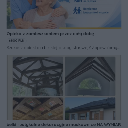
Opieka z zamieszkaniem przez całą dobę
Cena:
6800 PLN
Szukasz opieki dla bliskiej osoby starszej? Zapewniamy
opiekę 24 godziny na dobę w domu seniora. Opiekunka
mieszka na miejscu, dzięki czemu osoba starsza nie
zostaje sama i ma stałe wsparcie. Jesteśmy firmą z
ponad 20-letnim doświadczeniem w opiece nad osobami
starszymi, dlatego możesz mieć pewność, że Twój bliski
jest w dobrych rękach. Zakres opieki obejmuje między
innymi: * pomoc w codziennych czynnościach *
przygotowywanie posiłków * pomoc w higienie i ubieraniu
* przypominanie o lekach * sprzątanie i organizację dnia *
rozmowę i towarzystwo To dobre rozwiązanie dla osób,
które chcą, aby senior pozostał w swoim domu, ale miał
zapewnioną stałą opiekę. Koszt: od 6800 zł miesięcznie
belki rustykalne dekoracyjne maskownice NA WYMIAR