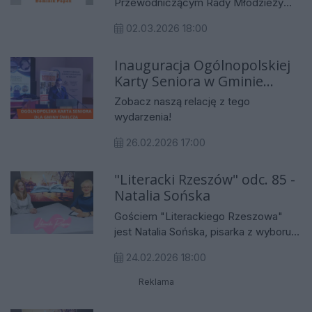
Przewodniczącym Rady Młodzieży
przypomni o koncercie Krzysztofa
Rzeszowa, Dominikiem Popkiem.
Antkowiaka 7 marca z okazji Dnia
02.03.2026 18:00
Porozmawiamy o działalności
Kobiet w Instytucie Teologiczno-
młodzieżowej rady, ich wizji rozwoju
Pastoralnym w Rzeszowie.
Inauguracja Ogólnopolskiej
Rzeszowa oraz inicjatywach, które
Zachęcamy do obejrzenia rozmowy!
Karty Seniora w Gminie
realnie wpływają na życie młodych
mieszkańców miasta. Szczególną
Świlcza
Zobacz naszą relację z tego
uwagę poświęcimy edukacji — w tym
wydarzenia!
coraz popularniejszej edukacji
domowej — oraz wyzwaniom i
26.02.2026 17:00
aspiracjom młodego pokolenia.
"Literacki Rzeszów" odc. 85 -
Natalia Sońska
Gościem "Literackiego Rzeszowa"
jest Natalia Sońska, pisarka z wyboru,
prawnik z wykształcenia. Jak sama
24.02.2026 18:00
siebie określa - niepoprawna
optymistka. Na swoim koncie ma
Reklama
ponad czterdzieści książek i
niewyczerpany zapas pomysłów. W