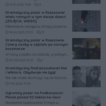
podała nowe informacje dotyczące
Data dodania artykułu:
Liczba komentarzy artykułu:
15.10.2025 11:46
9
śledztwa w sprawie tragicznej śmierci
Dramatyczny pożar w Rzeszowie!
dwojga nastolatków – 14-letniej Mai i
Wielu rannych w tym dwoje dzieci!
15-letniego Wiktora.
[ZDJĘCIA, WIDEO]
Kilkanaście zastępów straży pożarnej
walczy z dużym, rozwiniętym pożarem
Data dodania artykułu:
Liczba komentarzy artykułu:
18.06.2025 21:05
15
mieszkania przy ulicy Popiełuszki w
Dramatyczny pożar w Rzeszowie.
Rzeszowie. Ludzie nie mogą wydostać
Cztery osoby w szpitalu po nocnym
się z klatki.
koszmarze
W nocy z piątku na sobotę, w jednym
z bloków mieszkalnych przy ulicy
Data dodania artykułu:
Liczba komentarzy artykułu:
23.08.2025 10:22
1
Henryka Siemiradzkiego w Rzeszowie,
Dramatyczny finał poszukiwań Mai
wybuchł groźny pożar. Walka z
i Wiktora. Obydwoje nie żyją!
żywiołem trwała blisko trzy godziny, a
Nie tak miała skończyć się ta historia.
w jej wyniku cztery osoby trafiły do
Tysiące internautów, a w terenie
Data dodania artykułu:
11.10.2025 17:24
szpitala.
policjanci z Komendy Miejskiej Policji
Ogromny pożar na Podkarpaciu!
w Rzeszowie przy wsparciu
Płonie ponad 50 hektarów lasu!
policjantów z Komendy Wojewódzkiej
Niedzielne świętowanie 3 maja w
Policji w Rzeszowie oraz strażaków