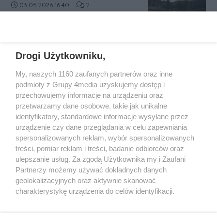
regionie tarnobrzeskim zostało
Data dodania artykułu:
Liczba komentarzy artykułu:
03.05.2026 16:40
2
od wczoraj poszukiwało zaginionych:
przerwane przez groźny żywioł. Na
14-letniej Mai z Rzeszowa i 15-letniego
terenie poligonu w Nowej Dębie –
Wiktora z powiatu sanockiego.
drugiego co do wielkości obiektu
Niestety nie mamy do przekazania
wojskowego w Polsce – wybuchł
dobrych informacji...
REKLAMA
Drogi Użytkowniku,
pożar lasu, który błyskawicznie objął
obszar 50 hektarów. Sytuacja jest
My, naszych 1160 zaufanych partnerów oraz inne
poważna, a warunki terenowe
podmioty z Grupy 4media uzyskujemy dostęp i
sprawiają, że walka z ogniem
przechowujemy informacje na urządzeniu oraz
przypomina starcie z „niewidzialnym
przetwarzamy dane osobowe, takie jak unikalne
przeciwnikiem”.
identyfikatory, standardowe informacje wysyłane przez
urządzenie czy dane przeglądania w celu zapewniania
spersonalizowanych reklam, wybór spersonalizowanych
Wydawcą
rzeszow-info.pl
jest:
treści, pomiar reklam i treści, badanie odbiorców oraz
FUNDACJA MEDIÓW NIEZALEŻNYCH LIBERTAS
ul. Kopernika 10, 35-002 Rzeszów
ulepszanie usług. Za zgodą Użytkownika my i Zaufani
Partnerzy możemy używać dokładnych danych
geolokalizacyjnych oraz aktywnie skanować
e-mail:
redakcja@rzeszow-info.pl
charakterystykę urządzenia do celów identyfikacji.
Ponieważ cenimy Twoją prywatność, prosimy o zgodę na
korzystanie z tych technologii poprzez kliknięcie