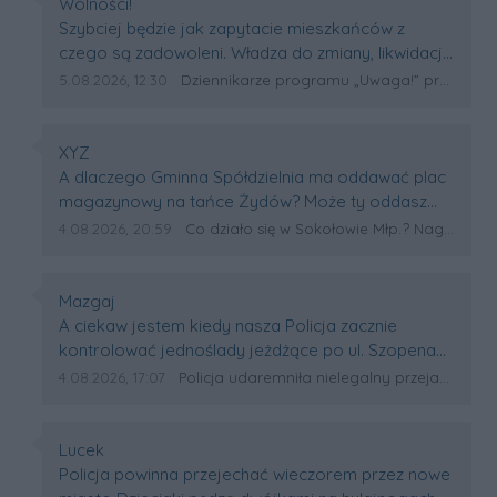
Autor komentarza:
Wolności!
więźniarki obozu koncentracyjnego.
Treść komentarza:
Szybciej będzie jak zapytacie mieszkańców z
Serdecznie zachęcamy do
czego są zadowoleni. Władza do zmiany, likwidacja
wysłuchania rozmowy.
powstałych stanowisk pracy w urzędach od picu,
Data dodania komentarza:
Źródło komentarza:
5.08.2026, 12:30
Dziennikarze programu „Uwaga!” przyjadą do Rzeszowa. Spotkaj się z nimi na Rynku
konkretnych rozliczeń urzędników i włodarzy
miasta, koniec finansowania Ukraińców z naszych
pieniędzy przez co podatki rosną w
Autor komentarza:
XYZ
zastraszającym tempie itp itd. Tego jest w brud i
Treść komentarza:
A dlaczego Gminna Spółdzielnia ma oddawać plac
każdy znajdzie jeszcze nie jedno co można zmienić.
magazynowy na tańce Żydów? Może ty oddasz
swoje podwórko na tańce Żydów do rana?
Data dodania komentarza:
Źródło komentarza:
4.08.2026, 20:59
Co działo się w Sokołowie Młp.? Nagranie tańczących Chasydów obiegło Internet [WIDEO]
Autor komentarza:
Mazgaj
Treść komentarza:
A ciekaw jestem kiedy nasza Policja zacznie
kontrolować jednoślady jeżdżące po ul. Szopena
ryczące w dzień i w nocy wzdłuż szpitala gdzie
Data dodania komentarza:
Źródło komentarza:
4.08.2026, 17:07
Policja udaremniła nielegalny przejazd hulajnóg w Rzeszowie. Posypały się mandaty
ludzie chorzy, cierpiący nie mogą zasnąć. I ciekaw
jestem kiedy będzie akcja sprawdzania
rozregulowanych tłumików u psychopatów za
Autor komentarza:
Lucek
kółkiem jeżdżących po ul. Słowackiego i okolicy a
Treść komentarza:
Policja powinna przejechać wieczorem przez nowe
także po innych ulicach ? Czyżby łatwiej było