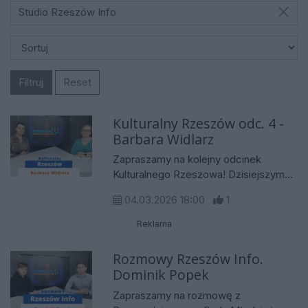
Studio Rzeszów Info
Filtruj
Reset
Kulturalny Rzeszów odc. 4 -
Barbara Widlarz
Zapraszamy na kolejny odcinek
Kulturalnego Rzeszowa! Dzisiejszym
gościem będzie Barbara Widlarz -
04.03.2026 18:00
1
członek Stowarzyszenia International
Champions Team. W rozmowie z
Reklama
Izabelą Fac opowie o zbliżającym się
wielkimi krokami Festiwalu Piosenki
Rozmowy Rzeszów Info.
Aktorskiej i Poezji Śpiewanej, który
Dominik Popek
odbędzie się już w najbliższy piątek 6
Zapraszamy na rozmowę z
marca. Ponadto Barbara Widlarz