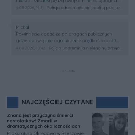
miasto Dzieciaki pędzą dwójkami na hulajnogach
osaczyć małolatów a lepiej nie tykać tych, którzy
trzeba uważać i uciekać bo strach stanąć na
Data dodania komentarza:
Źródło komentarza:
4.08.2026, 14:31
Policja udaremniła nielegalny przejazd hulajnóg w Rzeszowie. Posypały się mandaty
więcej mogą ? Czy może nasi dzielni policjanci
drodze Wizwiska i wulgarymy pod adresem
pracują tylko do 15:00 i mieszkają poza
spacerowiczów przeważnie starszych ludzi to
Rzeszowem ? Ktoś odpowie ? coś ? ...
codzienność
Autor komentarza:
Michal
Treść komentarza:
Powinniście dodać że po drogach publicznych
gdzie obowiązuje ograniczenie prędkości do 30
km/h po innych w ogóle nie można jeździć
Data dodania komentarza:
Źródło komentarza:
4.08.2026, 10:42
Policja udaremniła nielegalny przejazd hulajnóg w Rzeszowie. Posypały się mandaty
hulajnogami
REKLAMA
NAJCZĘŚCIEJ CZYTANE
Znana jest przyczyna śmierci
nastolatków! Zmarli w
dramatycznych okolicznościach
Prokuratura Okręgowa w Rzeszowie