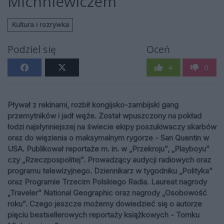
Michniewiczem
Kultura i rozrywka
Podziel się
Oceń
4
0
Pływał z rekinami, rozbił kongijsko-zambijski gang
przemytników i jadł węże. Został wpuszczony na pokład
łodzi najsłynniejszej na świecie ekipy poszukiwaczy skarbów
oraz do więzienia o maksymalnym rygorze - San Quentin w
USA. Publikował reportaże m. in. w „Przekroju”, „Playboyu”
czy „Rzeczpospolitej”. Prowadzący audycji radiowych oraz
programu telewizyjnego. Dziennikarz w tygodniku „Polityka”
oraz Programie Trzecim Polskiego Radia. Laureat nagrody
„Traveler” National Geographic oraz nagrody „Osobowość
roku”. Czego jeszcze możemy dowiedzieć się o autorze
pięciu bestsellerowych reportaży książkowych - Tomku