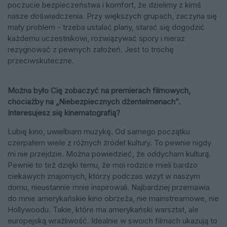
poczucie bezpieczeństwa i komfort, że dzielimy z kimś
nasze doświadczenia. Przy większych grupach, zaczyna się
mały problem - trzeba ustalać plany, starać się dogodzić
każdemu uczestnikowi, rozwiązywać spory i nieraz
rezygnować z pewnych założeń. Jest to trochę
przeciwskuteczne.
Można było Cię zobaczyć na premierach filmowych,
chociażby na „Niebezpiecznych dżentelmenach”.
Interesujesz się kinematografią?
Lubię kino, uwielbiam muzykę. Od samego początku
czerpałem wiele z różnych źródeł kultury. To pewnie nigdy
mi nie przejdzie. Można powiedzieć, że oddycham kulturą.
Pewnie to też dzięki temu, że moi rodzice mieli bardzo
ciekawych znajomych, którzy podczas wizyt w naszym
domu, nieustannie mnie inspirowali. Najbardziej przemawia
do mnie amerykańskie kino obrzeża, nie mainstreamowe, nie
Hollywoodu. Takie, które ma amerykański warsztat, ale
europejską wrażliwość. Idealnie w swoich filmach ukazują to