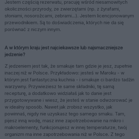
Jestem częścią rezerwatu, pracuję wśród niesamowitych
okoliczności przyrody, ze zwierzętami (np. z żyrafami,
słoniami, nosorożcami, zebrami…). Jestem licencjonowanym
przewodnikiem. Są to doświadczenia, których nie da się
porównać z niczym innym.
A w którym kraju jest najciekawsze lub najsmaczniejsze
jedzenie?
Z jedzeniem jest tak, że smakuje tam gdzie je jesz, zupełnie
inaczej niż w Polsce. Przykładowo: jesteś w Maroku - w
którym jest fantastyczna kuchnia - i smakuje ci bardzo tadżin
warzywny. Przywieziesz te same składniki, tę samą
recepturę, a dodatkowo widziałaś jak to danie jest
przygotowywane i wiesz, że jesteś w stanie odwzorować je
w idealny sposób. Nawet jak zrobisz wszystko, jak
powinnaś, nigdy nie uzyskasz tego samego smaku. Tam,
pijesz inną wodę, masz inne zapotrzebowanie na mikro i
makroelementy, funkcjonujesz w innej temperaturze, twój
organizm ma inne zapotrzebowania niż w Polsce. Z tego