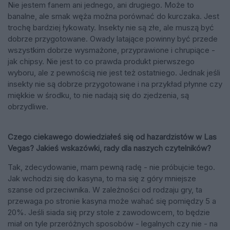
Nie jestem fanem ani jednego, ani drugiego. Może to
banalne, ale smak węża można porównać do kurczaka. Jest
trochę bardziej łykowaty. Insekty nie są złe, ale muszą być
dobrze przygotowane. Owady latające powinny być przede
wszystkim dobrze wysmażone, przyprawione i chrupiące -
jak chipsy. Nie jest to co prawda produkt pierwszego
wyboru, ale z pewnością nie jest też ostatniego. Jednak jeśli
insekty nie są dobrze przygotowane i na przykład płynne czy
miękkie w środku, to nie nadają się do zjedzenia, są
obrzydliwe.
Czego ciekawego dowiedziałeś się od hazardzistów w Las
Vegas? Jakieś wskazówki, rady dla naszych czytelników?
Tak, zdecydowanie, mam pewną radę - nie próbujcie tego.
Jak wchodzi się do kasyna, to ma się z góry mniejsze
szanse od przeciwnika. W zależności od rodzaju gry, ta
przewaga po stronie kasyna może wahać się pomiędzy 5 a
20%. Jeśli siada się przy stole z zawodowcem, to będzie
miał on tyle przeróżnych sposobów - legalnych czy nie - na