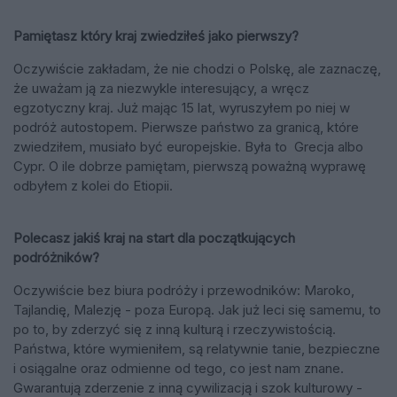
Pamiętasz który kraj zwiedziłeś jako pierwszy?
Oczywiście zakładam, że nie chodzi o Polskę, ale zaznaczę,
że uważam ją za niezwykle interesujący, a wręcz
egzotyczny kraj. Już mając 15 lat, wyruszyłem po niej w
podróż autostopem. Pierwsze państwo za granicą, które
zwiedziłem, musiało być europejskie. Była to Grecja albo
Cypr. O ile dobrze pamiętam, pierwszą poważną wyprawę
odbyłem z kolei do Etiopii.
Polecasz jakiś kraj na start dla początkujących
podróżników?
Oczywiście bez biura podróży i przewodników: Maroko,
Tajlandię, Malezję - poza Europą. Jak już leci się samemu, to
po to, by zderzyć się z inną kulturą i rzeczywistością.
Państwa, które wymieniłem, są relatywnie tanie, bezpieczne
i osiągalne oraz odmienne od tego, co jest nam znane.
Gwarantują zderzenie z inną cywilizacją i szok kulturowy -