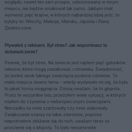
względu, nawet ten sam przepis, odwzorowany w innym
miejscu, nie będzie smakował tak samo. Jakbym miał
wymienić pięć krajów, w których najbardziej lubię jeść, to
byłyby to: Włochy, Malezja, Maroko, Japonia i Stany
Zjednoczone.
Pływałeś z rekinami. Był stres? Jak wspominasz to
doświadczenie?
Pewnie, że był stres. Na świecie jest raptem pięć gatunków
rekinów, które mogą zaatakować człowieka. Świadomość,
że jesteś obok takiego zwierzęcia podnosi ciśnienie. To
miało miejsce dawno temu - wtedy wydawało mi się, że była
to jakaś forma osiągnięcia. Dzisiaj uważam, że to głupota.
Przez te wszystkie lata, przeżyłem wiele sytuacji, w których
miałem do czynienia z niebezpiecznymi zwierzętami.
Nierzadko na mnie szarżowały czy mnie atakowały.
Zwiększanie szansy na takie zdarzenie, poprzez
niepotrzebne zbliżanie się do nich, uważam teraz za
proszenie się o kłopoty. To było niesamowite