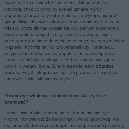
twoje cele są dla nich bez znaczenia. Mogą zrobić ci
krzywdę, choćby po to, by zyskać uznanie wśród
współosadzonych czy żeby znaleźć się wyżej w hierarchii
gangu. Największym zaskoczeniem dla mnie było to, że w
miejscu, które dla nas wydaje się być sennym koszmarem,
bardzo wiele osób jest szczęśliwych. Co więcej, wielu
przestępców aspiruje do bycia osadzonym w amerykańskim
więzieniu. Potrafią oni, np. z Gwatemali czy Hondurasu,
przyjeżdżać do Stanów, by popełnić tam przestępstwa i
specjalnie dać się zamknąć. Jest to dla nich awans, jeśli
chodzi o warunki życia. Była to dla mnie jedna z bardziej
wartościowych lekcji, ukazująca, że prawie nic nie jest tak
naprawdę takie, jak nam się wydaje.
Prowadzisz szkolenia z kontroli stresu. Jak żyć i nie
zwariować?
Jedna i uniwersalna prawda na ten temat: nie wierzyć
nikomu, kto twierdzi, że ma jedną uniwersalną prawdę. Nie
ma jednoskładnikowych recept na skomplikowane problemy.