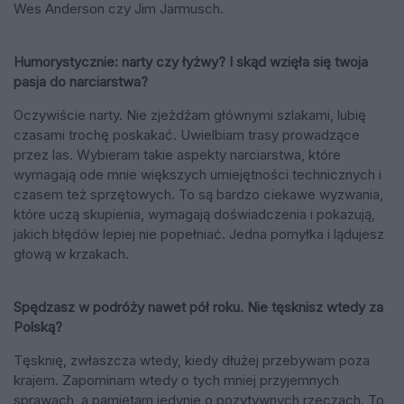
Wes Anderson czy Jim Jarmusch.
Humorystycznie: narty czy łyżwy? I skąd wzięła się twoja
pasja do narciarstwa?
Oczywiście narty. Nie zjeżdżam głównymi szlakami, lubię
czasami trochę poskakać. Uwielbiam trasy prowadzące
przez las. Wybieram takie aspekty narciarstwa, które
wymagają ode mnie większych umiejętności technicznych i
czasem też sprzętowych. To są bardzo ciekawe wyzwania,
które uczą skupienia, wymagają doświadczenia i pokazują,
jakich błędów lepiej nie popełniać. Jedna pomyłka i lądujesz
głową w krzakach.
Spędzasz w podróży nawet pół roku. Nie tęsknisz wtedy za
Polską?
Tęsknię, zwłaszcza wtedy, kiedy dłużej przebywam poza
krajem. Zapominam wtedy o tych mniej przyjemnych
sprawach, a pamiętam jedynie o pozytywnych rzeczach. To