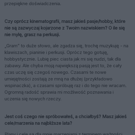
przepiękne doświadczenia.
Czy oprócz kinematografii, masz jakieś pasje/hobby, które
nie są zazwyczaj kojarzone z Twoim nazwiskiem? O ile się
nie mylę, grasz na perkusji.
„Gram” to duże słowo, ale zgadza się, trochę muzykuję - na
klawiszach, pianinie i perkusji. Oprócz tego gotuję,
hobbystycznie. Lubię piec ciasta jak mi się nudzi, tak dla
zabawy. Ale chyba moją największą pasją jest to, że cały
czas uczę się czegoś nowego. Czasami te nowe
umiejętności zostają ze mną na dłużej (przykładowo
wspinaczka), a czasami spróbuję raz i do tego nie wracam.
Ogromną radość sprawia mi możliwość poznawania i
uczenia się nowych rzeczy.
Jest coś czego nie spróbowałeś, a chciałbyś? Masz jakieś
cele/marzenia na najbliższe lata?
Plany i cele są dla mnie marzeniami z terminem ważności.