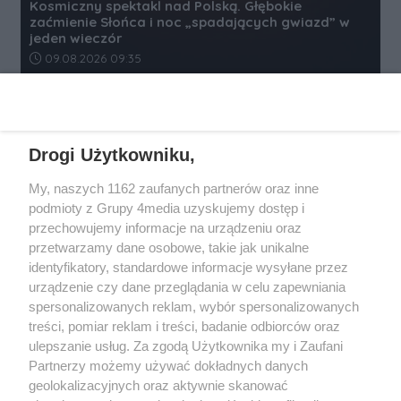
Kosmiczny spektakl nad Polską. Głębokie
zaćmienie Słońca i noc „spadających gwiazd” w
jeden wieczór
Data dodania artykułu:
09.08.2026 09:35
REKLAMA
Drogi Użytkowniku,
My, naszych 1162 zaufanych partnerów oraz inne
podmioty z Grupy 4media uzyskujemy dostęp i
przechowujemy informacje na urządzeniu oraz
przetwarzamy dane osobowe, takie jak unikalne
identyfikatory, standardowe informacje wysyłane przez
urządzenie czy dane przeglądania w celu zapewniania
spersonalizowanych reklam, wybór spersonalizowanych
Wydawcą
rzeszow-info.pl
jest:
treści, pomiar reklam i treści, badanie odbiorców oraz
FUNDACJA MEDIÓW NIEZALEŻNYCH LIBERTAS
ul. Kopernika 10, 35-002 Rzeszów
ulepszanie usług. Za zgodą Użytkownika my i Zaufani
Partnerzy możemy używać dokładnych danych
geolokalizacyjnych oraz aktywnie skanować
e-mail:
redakcja@rzeszow-info.pl