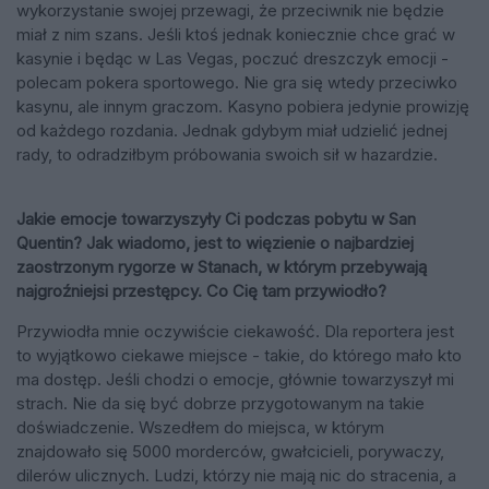
wykorzystanie swojej przewagi, że przeciwnik nie będzie
miał z nim szans. Jeśli ktoś jednak koniecznie chce grać w
kasynie i będąc w Las Vegas, poczuć dreszczyk emocji -
polecam pokera sportowego. Nie gra się wtedy przeciwko
kasynu, ale innym graczom. Kasyno pobiera jedynie prowizję
od każdego rozdania. Jednak gdybym miał udzielić jednej
rady, to odradziłbym próbowania swoich sił w hazardzie.
Jakie emocje towarzyszyły Ci podczas pobytu w San
Quentin? Jak wiadomo, jest to więzienie o najbardziej
zaostrzonym rygorze w Stanach, w którym przebywają
najgroźniejsi przestępcy. Co Cię tam przywiodło?
Przywiodła mnie oczywiście ciekawość. Dla reportera jest
to wyjątkowo ciekawe miejsce - takie, do którego mało kto
ma dostęp. Jeśli chodzi o emocje, głównie towarzyszył mi
strach. Nie da się być dobrze przygotowanym na takie
doświadczenie. Wszedłem do miejsca, w którym
znajdowało się 5000 morderców, gwałcicieli, porywaczy,
dilerów ulicznych. Ludzi, którzy nie mają nic do stracenia, a