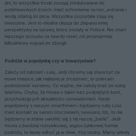
dni, to wszystkie troski zostają zredukowane do
podstawowych trzech: mieć schronienie na noc, jedzenie i
wodę zdatną do picia. Wszystkie pozostałe stają się
nieistotne. Jest to idealna okazja do złapania innej
perspektywy na sprawy, które zostały w Polsce. Nie znam
lepszego sposobu na twardy reset, niż przynajmniej
kilkudniowy wypad do dżungli.
Podróże w pojedynkę czy w towarzystwie?
Zależy od założeń i celu. Jeśli chcemy się otworzyć na
nowe miejsce, jak najlepiej je zrozumieć, to polecam
podróżować samemu. Co ważne, nie należy brać ze sobą
telefonu. Chyba, że mowa o takim bez podpiętych kont,
przychodzących aktualności i powiadomień. Kiedy
pojedziemy z naszym smartfonem i będziemy cały czas
mieć kontakt ze swoim otoczeniem, newsami, itd., to nie
będziemy w stanie uwolnić się z tej naszej „bańki”. Jeśli
mowa o bardziej rozrywkowej, wypoczynkowej formie
podróży, to lepiej odbyć ją w dwie, trzy osoby. Mamy wtedy