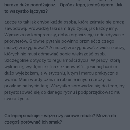
bardzo dużo podróżujesz… Oprócz tego, jesteś ojcem. Jak
to wszystko łączysz?
Łączę to tak jak chyba każda osoba, która zajmuje się pracą
zawodową. Prowadzę taki sam tryb życia, jak każdy inny.
Wymusza on kompromisy, dobrą organizację i odnajdywanie
priorytetów. Główne pytanie powinno brzmieć: z czego
muszę zrezygnować? A muszę zrezygnować z wielu rzeczy,
których nie musi odmawiać sobie większość osób.
Szczególnie dotyczy to regularności życia. W pracy, którą
wykonuję, występuje silna sezonowość - jesienią bardzo
dużo wyjeżdżam, a w styczniu, lutym i marcu praktycznie
wcale. Mam wtedy czas na robienie innych rzeczy, na
przykład na bycie tatą. Wszystko sprowadza się do tego, by
przystosować się do danego rytmu i podporządkować mu
swoje życie.
Co lepiej smakuje - węże czy surowe robaki? Można do
czegoś porównać ich smak?