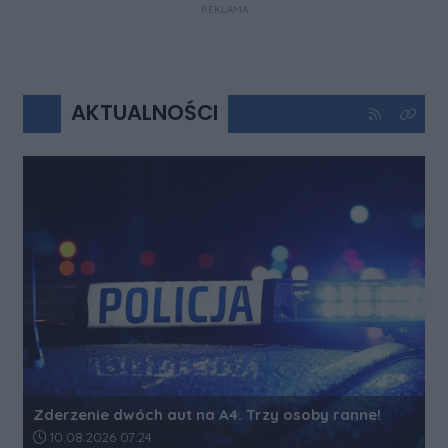
REKLAMA
AKTUALNOŚCI
Kliknij aby 
Kliknij
Zderzenie dwóch aut na A4. Trzy osoby ranne!
Data dodania artykułu:
10.08.2026 07:24