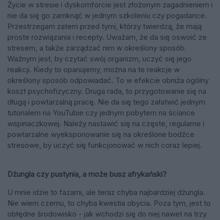
Życie w stresie i dyskomforcie jest złożonym zagadnieniem i
nie da się go zamknąć w jednym szkoleniu czy pogadance.
Przestrzegam zatem przed tymi, którzy twierdzą, że mają
proste rozwiązania i recepty. Uważam, że da się oswoić ze
stresem, a także zarządzać nim w określony sposób.
Ważnym jest, by czytać swój organizm, uczyć się jego
reakcji. Kiedy to opanujemy, można na te reakcje w
określony sposób odpowiadać. To w efekcie obniża ogólny
koszt psychofizyczny. Druga rada, to przygotowanie się na
długą i powtarzalną pracę. Nie da się tego załatwić jednym
tutorialem na YouTubie czy jednym pobytem na ściance
wspinaczkowej. Należy nastawić się na częste, regularne i
powtarzalne wyeksponowanie się na określone bodźce
stresowe, by uczyć się funkcjonować w nich coraz lepiej.
Dżungla czy pustynia, a może busz afrykański?
U mnie idzie to fazami, ale teraz chyba najbardziej dżungla.
Nie wiem czemu, to chyba kwestia obycia. Poza tym, jest to
obłędne środowisko - jak wchodzi się do niej nawet na trzy