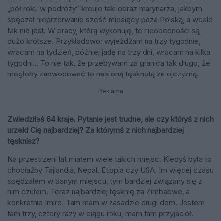
„pół roku w podróży” kreuje taki obraz marynarza, jakbym
spędzał nieprzerwanie sześć miesięcy poza Polską, a wcale
tak nie jest. W pracy, którą wykonuję, te nieobecności są
dużo krótsze. Przykładowo: wyjeżdżam na trzy tygodnie,
wracam na tydzień, później jadę na trzy dni, wracam na kilka
tygodni… To nie tak, że przebywam za granicą tak długo, że
mogłoby zaowocować to nasiloną tęsknotą za ojczyzną.
Reklama
Zwiedziłeś 64 kraje. Pytanie jest trudne, ale czy któryś z nich
urzekł Cię najbardziej? Za którymś z nich najbardziej
tęsknisz?
Na przestrzeni lat miałem wiele takich miejsc. Kiedyś była to
chociażby Tajlandia, Nepal, Etiopia czy USA. Im więcej czasu
spędzałem w danym miejscu, tym bardziej związany się z
nim czułem. Teraz najbardziej tęsknię za Zimbabwe, a
konkretnie Imire. Tam mam w zasadzie drugi dom. Jestem
tam trzy, cztery razy w ciągu roku, mam tam przyjaciół.