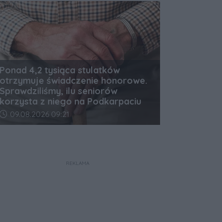
Ponad 4,2 tysiąca stulatków
otrzymuje świadczenie honorowe.
Sprawdziliśmy, ilu seniorów
korzysta z niego na Podkarpaciu
Data dodania artykułu:
09.08.2026 09:21
REKLAMA