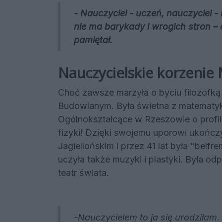
- Nauczyciel - uczeń, nauczyciel - 
nie ma barykady i wrogich stron –
pamiętał.
Nauczycielskie korzenie 
Choć zawsze marzyła o byciu filozofką
Budowlanym. Była świetna z matematyki 
Ogólnokształcące w Rzeszowie o profilu
fizyki! Dzięki swojemu uporowi ukończy
Jagiellońskim i przez 41 lat była "belfr
uczyła także muzyki i plastyki. Była od
teatr świata.
-Nauczycielem to ja się urodziła