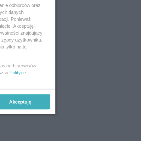
anie odbiorców oraz
nych danych
kacji. Ponieważ
ięcie „Akceptuję”.
ywatności znajdujący
ą zgody użytkownika,
 tylko na tej
 naszych serwisów
esz w
Polityce
Akceptuję