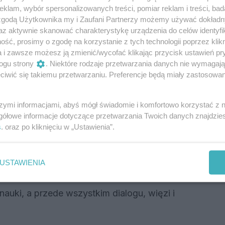
klam, wybór spersonalizowanych treści, pomiar reklam i treści, bad
 zmienia. Z opowieści dziadków wiem, że
 zgodą Użytkownika my i Zaufani Partnerzy możemy używać dokład
ł większy, a w małych miejscowościach
az aktywnie skanować charakterystykę urządzenia do celów identyfi
orytetami i mężami zaufania. Trzeba jednak
ść, prosimy o zgodę na korzystanie z tych technologii poprzez klikn
a i zawsze możesz ją zmienić/wycofać klikając przycisk ustawień pr
zymy, to procent ludzi wykształconych był
ogu strony
. Niektóre rodzaje przetwarzania danych nie wymagaj
ziś nauczyciele stali na takim samym
iwić się takiemu przetwarzaniu. Preferencje będą miały zastosowania
ia trolli hejtująca w sieci nauczycieli w
ka lat temu, straszliwie zdeprecjonowała ten
szymi informacjami, abyś mógł świadomie i komfortowo korzystać z
 duże pieniądze za nic i jeszcze mające
gółowe informacje dotyczące przetwarzania Twoich danych znajdzi
miała, stała się obiegowym, krzywdzącym
s
. oraz po kliknięciu w „Ustawienia”.
Reklama
USTAWIENIA
nauki, a przede wszystkim dialogu, więzi i