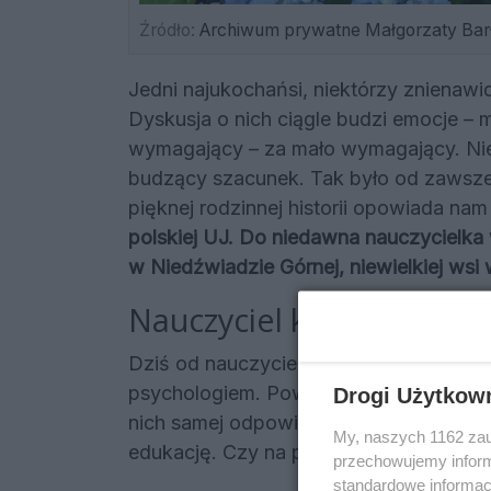
Źródło:
Archiwum prywatne Małgorzaty Barł
Jedni najukochańsi, niektórzy znienawi
Dyskusja o nich ciągle budzi emocje – m
wymagający – za mało wymagający. Nieus
budzący szacunek. Tak było od zawsze
pięknej rodzinnej historii opowiada nam
polskiej UJ. Do niedawna nauczycielk
w Niedźwiadzie Górnej, niewielkiej ws
Nauczyciel kiedyś – naucz
Dziś od nauczycieli wymaga się bycia t
psychologiem. Powierzamy swoje dziec
Drogi Użytkow
nich samej odpowiedzialności. Ale to p
My, naszych 1162 zau
edukację. Czy na pewno?
przechowujemy informa
standardowe informac