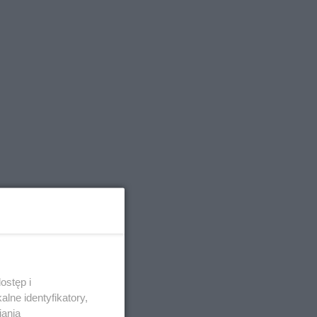
ostęp i
lne identyfikatory,
iania