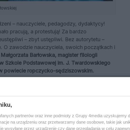
owskiej
dzeni – nauczyciele, pedagodzy, dydaktycy!
ało pracują, a protestują! Za bardzo
tępliwi – zbyt ustępliwi. Bez autorytetu –
. O zawodzie nauczyciela, swoich początkach i
Małgorzata Barłowska, magister filologii
a w Szkole Podstawowej im. J. Twardowskiego
i w powiecie ropczycko-sędziszowskim.
yciel dziś
rochę rodzicem, trochę srogim belfrem, niekiedy
i nauczycielom równocześnie oczekując od
niku,
rzecież tylko pedagog, odpowiedzialny za
fanych partnerów oraz inne podmioty z Grupy 4media uzyskujemy d
cje na urządzeniu oraz przetwarzamy dane osobowe, takie jak unika
je wysyłane przez urządzenie czy dane przeglądania w celu zapewn