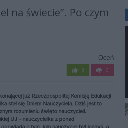
el na świecie”. Po czym
Oceń
3
0
onającej już Rzeczpospolitej Komisję Edukacji
ika stał się Dniem Nauczyciela. Dziś jest to
znym rozumieniu święto nauczycieli.
skiej UJ – nauczycielka z ponad
powiada o tym, kim nauczyciel był kiedyś, a