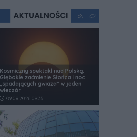
AKTUALNOŚCI
Kliknij aby przejść do kan
Kliknij aby zobaczyć 
Kosmiczny spektakl nad Polską.
Głębokie zaćmienie Słońca i noc
„spadających gwiazd” w jeden
wieczór
Data dodania artykułu:
09.08.2026 09:35