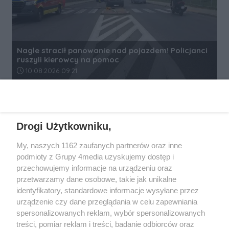
Nagle stracił panowanie nad pojazdem! Policjanci
ruszyli kierowcy na pomoc
Data dodania artykułu:
10.08.2026 09:21
REKLAMA
Drogi Użytkowniku,
My, naszych 1162 zaufanych partnerów oraz inne
podmioty z Grupy 4media uzyskujemy dostęp i
przechowujemy informacje na urządzeniu oraz
przetwarzamy dane osobowe, takie jak unikalne
identyfikatory, standardowe informacje wysyłane przez
urządzenie czy dane przeglądania w celu zapewniania
spersonalizowanych reklam, wybór spersonalizowanych
Wydawcą
rzeszow-info.pl
jest:
treści, pomiar reklam i treści, badanie odbiorców oraz
FUNDACJA MEDIÓW NIEZALEŻNYCH LIBERTAS