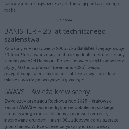
fanów z jedną z najważniejszych formacji podkarpackiego
rocka.
Reklama
BANISHER – 20 lat technicznego
szaleństwa
Założony w Rzeszowie w 2005 roku
Banisher
świętuje swoje
20-lecie! Ich nowoczesny, techniczny death metal jest znany
z intensywności i kunsztu. Po serii nowych singli i zapowiedzi
płyty
„Metamorphosis”
(premiera: 2025), zespół
przygotowuje specjalny koncert jubileuszowy – prosto z
miejsca, w którym wszystko się zaczęło.
.WAVS – świeża krew sceny
Zwycięzcy przeglądu Rockowa Noc 2025 – krakowski
zespół
.WAVS
– reprezentują nowe pokolenie polskiego
alternatywnego rocka. Ich heavy-popowe brzmienie,
inspirowane grungem i latami 90., zdobywa coraz szersze
grono fanów. W Rzeszowie usłyszymy ich najnowszy