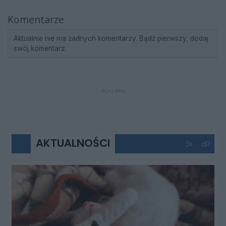
Komentarze
Aktualnie nie ma żadnych komentarzy. Bądź pierwszy, dodaj
swój komentarz.
REKLAMA
AKTUALNOŚCI
Kliknij aby 
Kliknij