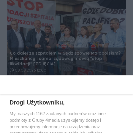
Co dalej ze szpitalem w Sędziszowie Małopolskim?
Mieszkańcy i samorządowcy mówią "stop
likwidacji" [ZDJĘCIA]
Data dodania artykułu:
08.08.2026 12:00
REKLAMA
Drogi Użytkowniku,
My, naszych 1162 zaufanych partnerów oraz inne
podmioty z Grupy 4media uzyskujemy dostęp i
przechowujemy informacje na urządzeniu oraz
przetwarzamy dane osobowe, takie jak unikalne