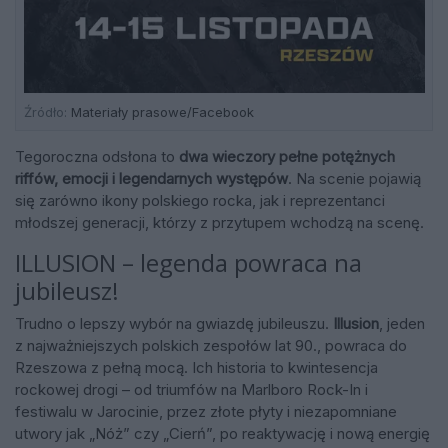
Źródło:
Materiały prasowe/Facebook
Tegoroczna odsłona to
dwa wieczory pełne potężnych
riffów, emocji i legendarnych występów
. Na scenie pojawią
się zarówno ikony polskiego rocka, jak i reprezentanci
młodszej generacji, którzy z przytupem wchodzą na scenę.
ILLUSION – legenda powraca na
jubileusz!
Trudno o lepszy wybór na gwiazdę jubileuszu.
Illusion
, jeden
z najważniejszych polskich zespołów lat 90., powraca do
Rzeszowa z pełną mocą. Ich historia to kwintesencja
rockowej drogi – od triumfów na Marlboro Rock-In i
festiwalu w Jarocinie, przez złote płyty i niezapomniane
utwory jak „Nóż” czy „Cierń”, po reaktywację i nową energię