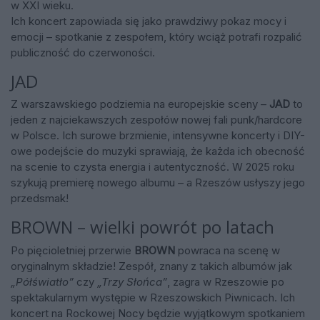
w XXI wieku.
Ich koncert zapowiada się jako prawdziwy pokaz mocy i
emocji – spotkanie z zespołem, który wciąż potrafi rozpalić
publiczność do czerwoności.
JAD
Z warszawskiego podziemia na europejskie sceny –
JAD
to
jeden z najciekawszych zespołów nowej fali punk/hardcore
w Polsce. Ich surowe brzmienie, intensywne koncerty i DIY-
owe podejście do muzyki sprawiają, że każda ich obecność
na scenie to czysta energia i autentyczność. W 2025 roku
szykują premierę nowego albumu – a Rzeszów usłyszy jego
przedsmak!
BROWN – wielki powrót po latach
Po pięcioletniej przerwie
BROWN
powraca na scenę w
oryginalnym składzie! Zespół, znany z takich albumów jak
„Półświatło”
czy
„Trzy Słońca”
, zagra w Rzeszowie po
spektakularnym występie w Rzeszowskich Piwnicach. Ich
koncert na Rockowej Nocy będzie wyjątkowym spotkaniem