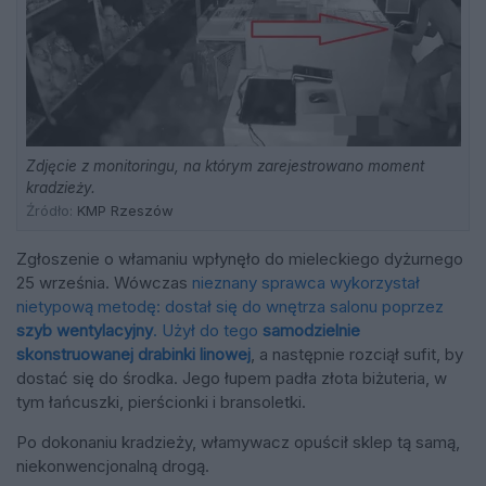
Zdjęcie z monitoringu, na którym zarejestrowano moment
kradzieży.
Źródło:
KMP Rzeszów
Zgłoszenie o włamaniu wpłynęło do mieleckiego dyżurnego
25 września. Wówczas
nieznany sprawca wykorzystał
nietypową metodę: dostał się do wnętrza salonu poprzez
szyb wentylacyjny
. Użył do tego
samodzielnie
skonstruowanej drabinki linowej
, a następnie rozciął sufit, by
dostać się do środka. Jego łupem padła złota biżuteria, w
tym łańcuszki, pierścionki i bransoletki.
Po dokonaniu kradzieży, włamywacz opuścił sklep tą samą,
niekonwencjonalną drogą.