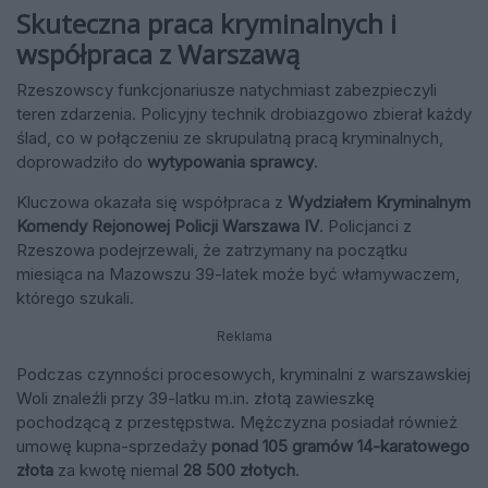
Skuteczna praca kryminalnych i
współpraca z Warszawą
Rzeszowscy funkcjonariusze natychmiast zabezpieczyli
teren zdarzenia. Policyjny technik drobiazgowo zbierał każdy
ślad, co w połączeniu ze skrupulatną pracą kryminalnych,
doprowadziło do
wytypowania sprawcy
.
Kluczowa okazała się współpraca z
Wydziałem Kryminalnym
Komendy Rejonowej Policji Warszawa IV
. Policjanci z
Rzeszowa podejrzewali, że zatrzymany na początku
miesiąca na Mazowszu 39-latek może być włamywaczem,
którego szukali.
Reklama
Podczas czynności procesowych, kryminalni z warszawskiej
Woli znaleźli przy 39-latku m.in. złotą zawieszkę
pochodzącą z przestępstwa. Mężczyzna posiadał również
umowę kupna-sprzedaży
ponad 105 gramów 14-karatowego
złota
za kwotę niemal
28 500 złotych
.