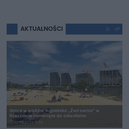
AKTUALNOŚCI
Kliknij aby 
Kliknij
Sinice w wodzie. Kąpielisko „Żwirownia” w
Rzeszowie zamknięte do odwołania
Data dodania artykułu:
10.08.2026 14:30