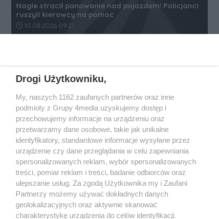
Nagle stracił panowanie nad pojazdem! Policjanci
ruszyli kierowcy na pomoc
Data dodania artykułu:
10.08.2026 09:21
REKLAMA
Drogi Użytkowniku,
My, naszych 1162 zaufanych partnerów oraz inne
podmioty z Grupy 4media uzyskujemy dostęp i
przechowujemy informacje na urządzeniu oraz
przetwarzamy dane osobowe, takie jak unikalne
identyfikatory, standardowe informacje wysyłane przez
urządzenie czy dane przeglądania w celu zapewniania
spersonalizowanych reklam, wybór spersonalizowanych
Wydawcą
rzeszow-info.pl
jest:
treści, pomiar reklam i treści, badanie odbiorców oraz
FUNDACJA MEDIÓW NIEZALEŻNYCH LIBERTAS
ul. Kopernika 10, 35-002 Rzeszów
ulepszanie usług. Za zgodą Użytkownika my i Zaufani
Partnerzy możemy używać dokładnych danych
geolokalizacyjnych oraz aktywnie skanować
e-mail:
redakcja@rzeszow-info.pl
charakterystykę urządzenia do celów identyfikacji.