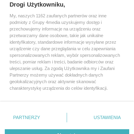
Drogi Użytkowniku,
My, naszych 1162 zaufanych partnerów oraz inne
podmioty z Grupy 4media uzyskujemy dostęp i
przechowujemy informacje na urządzeniu oraz
przetwarzamy dane osobowe, takie jak unikalne
identyfikatory, standardowe informacje wysyłane przez
urządzenie czy dane przeglądania w celu zapewniania
spersonalizowanych reklam, wybór spersonalizowanych
Wydawcą
rzeszow-info.pl
jest:
treści, pomiar reklam i treści, badanie odbiorców oraz
FUNDACJA MEDIÓW NIEZALEŻNYCH LIBERTAS
ul. Kopernika 10, 35-002 Rzeszów
ulepszanie usług. Za zgodą Użytkownika my i Zaufani
Partnerzy możemy używać dokładnych danych
geolokalizacyjnych oraz aktywnie skanować
e-mail:
redakcja@rzeszow-info.pl
charakterystykę urządzenia do celów identyfikacji.
Ponieważ cenimy Twoją prywatność, prosimy o zgodę na
korzystanie z tych technologii poprzez kliknięcie
„Akceptuję”. Zgoda jest dobrowolna i zawsze możesz ją
Redakcja
Kontakt
Regulamin
Zasady dodawania i publikacji komentarzy
Patronaty
zmienić/wycofać klikając przycisk ustawień prywatności
PARTNERZY
USTAWIENIA
Polityka Prywatności
znajdujący się w lewym dolnym rogu strony
. Niektóre
rodzaje przetwarzania danych nie wymagają zgody