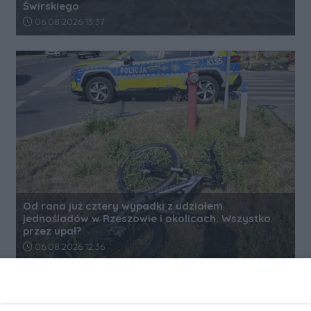
Świrskiego
Data dodania artykułu:
06.08.2026 13:37
Od rana już cztery wypadki z udziałem
jednośladów w Rzeszowie i okolicach. Wszystko
przez upał?
Data dodania artykułu:
06.08.2026 12:36
REKLAMA