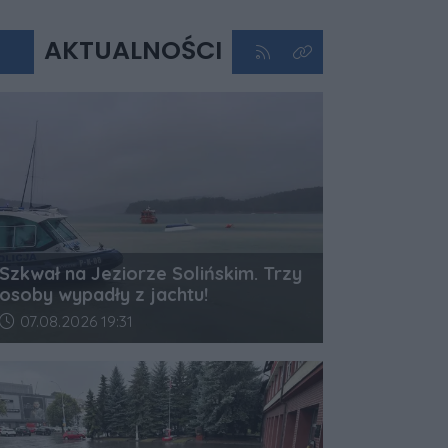
AKTUALNOŚCI
Kliknij aby przejść do kan
Kliknij aby zobaczyć 
Szkwał na Jeziorze Solińskim. Trzy
osoby wypadły z jachtu!
Data dodania artykułu:
07.08.2026 19:31