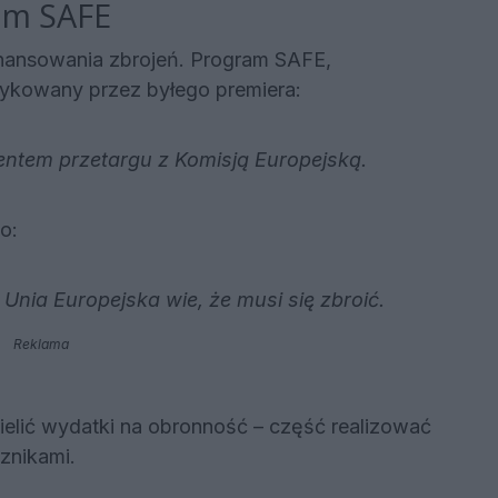
ram SAFE
inansowania zbrojeń. Program SAFE,
ytykowany przez byłego premiera:
ntem przetargu z Komisją Europejską.
o:
– Unia Europejska wie, że musi się zbroić.
Reklama
zielić wydatki na obronność – część realizować
znikami.