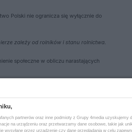
two Polski nie ogranicza się wyłącznie do
erze zależy od rolników i stanu rolnictwa.
enie społeczne w obliczu narastających
j
a w dyskusji była głośna wypowiedź Donald
wycofania Stanów Zjednoczonych z NATO i
niku,
fanych partnerów oraz inne podmioty z Grupy 4media uzyskujemy d
ocje:
cje na urządzeniu oraz przetwarzamy dane osobowe, takie jak unika
je wysyłane przez urządzenie czy dane przeglądania w celu zapewn