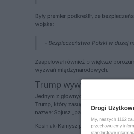
Były premier podkreślił, że bezpieczeńs
wojska:
- Bezpieczeństwo Polski w dużej mi
Zaapelował również o większe porozumi
wyzwań międzynarodowych.
Trump wywołuje niepokó
Jednym z głównych punktów odniesieni
Trump, który zasugerował możliwość 
Drogi Użytkow
nazwał Sojusz „papierowym tygrysem”.
My, naszych 1162 zau
Kosiniak-Kamysz próbował tonować em
przechowujemy informa
standardowe informac