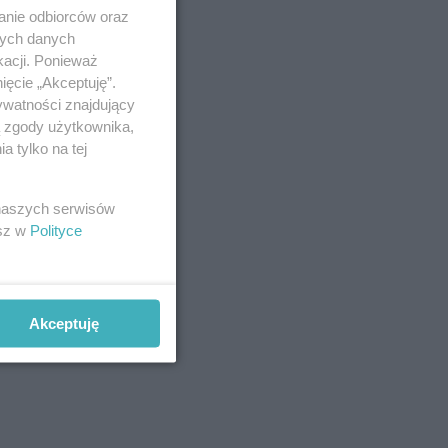
anie odbiorców oraz
nych danych
kacji. Ponieważ
ięcie „Akceptuję”.
ywatności znajdujący
ą zgody użytkownika,
 tylko na tej
 naszych serwisów
esz w
Polityce
Akceptuję