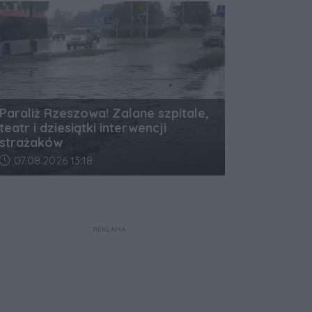
Paraliż Rzeszowa! Zalane szpitale,
teatr i dziesiątki interwencji
strażaków
Data dodania artykułu:
07.08.2026 13:18
REKLAMA