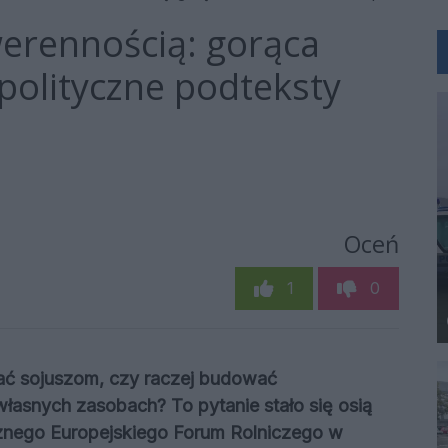
erennością: gorąca
 polityczne podteksty
Oceń
1
0
ć sojuszom, czy raczej budować
asnych zasobach? To pytanie stało się osią
cznego Europejskiego Forum Rolniczego w