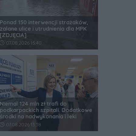
Ponad 150 interwencji strażaków,
zalane ulice i utrudnienia dla MPK
[ZDJĘCIA]
Data dodania artykułu:
07.08.2026 15:40
Niemal 124 mln zł trafi do
podkarpackich szpitali. Dodatkowe
środki na nadwykonania i leki
Data dodania artykułu:
07.08.2026 13:38