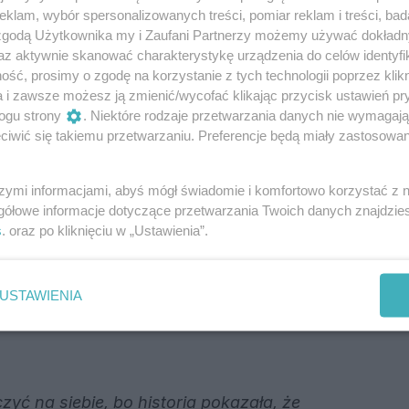
klam, wybór spersonalizowanych treści, pomiar reklam i treści, bad
 przyjdzie uspokojenie, tak jak wcześniej
 zgodą Użytkownika my i Zaufani Partnerzy możemy używać dokład
az aktywnie skanować charakterystykę urządzenia do celów identyfi
ść, prosimy o zgodę na korzystanie z tych technologii poprzez klikn
a i zawsze możesz ją zmienić/wycofać klikając przycisk ustawień pr
relacji transatlantyckich:
ogu strony
. Niektóre rodzaje przetwarzania danych nie wymagaj
iwić się takiemu przetwarzaniu. Preferencje będą miały zastosowania
zonych, ale nie ma też potęgi USA bez
szymi informacjami, abyś mógł świadomie i komfortowo korzystać z
gółowe informacje dotyczące przetwarzania Twoich danych znajdzi
s
. oraz po kliknięciu w „Ustawienia”.
ć „stały wektor budowy siły państwa”,
deklaracji.
USTAWIENIA
ziej sceptycznie, wykorzystując ją jako
zyć na siebie, bo historia pokazała, że