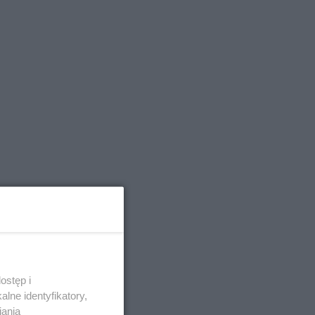
ostęp i
lne identyfikatory,
iania