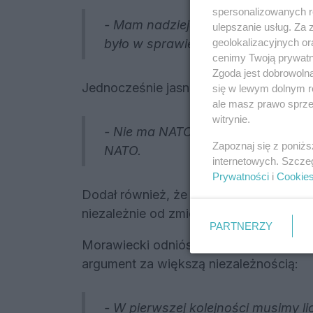
spersonalizowanych re
- Mam nadzieję, że po tych słowach
ulepszanie usług. Za
geolokalizacyjnych or
było w sprawie Grenlandii.
cenimy Twoją prywatno
Zgoda jest dobrowoln
Jednocześnie jasno zaznaczył znaczenie 
się w lewym dolnym r
ale masz prawo sprzec
witrynie.
- Nie ma NATO bez Stanów Zjednoc
Zapoznaj się z poniż
NATO.
internetowych. Szcze
Prywatności
i
Cookie
Dodał również, że Polska musi zachowa
niezależnie od zmienności politycznych 
PARTNERZY
Morawiecki odniósł się do sytuacji bard
argument za większą niezależnością:
- W pierwszej kolejności musimy lic