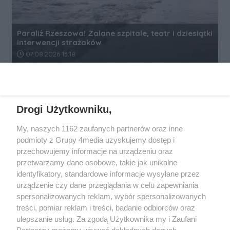
Paraliż Rzeszowa! Zalane szpitale, teatr i dziesiątki
interwencji strażaków
Data dodania artykułu:
07.08.2026 13:18
REKLAMA
Drogi Użytkowniku,
My, naszych 1162 zaufanych partnerów oraz inne
podmioty z Grupy 4media uzyskujemy dostęp i
przechowujemy informacje na urządzeniu oraz
przetwarzamy dane osobowe, takie jak unikalne
identyfikatory, standardowe informacje wysyłane przez
urządzenie czy dane przeglądania w celu zapewniania
spersonalizowanych reklam, wybór spersonalizowanych
Wydawcą
rzeszow-info.pl
jest:
treści, pomiar reklam i treści, badanie odbiorców oraz
FUNDACJA MEDIÓW NIEZALEŻNYCH LIBERTAS
ul. Kopernika 10, 35-002 Rzeszów
ulepszanie usług. Za zgodą Użytkownika my i Zaufani