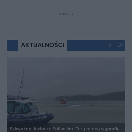
REKLAMA
AKTUALNOŚCI
Kliknij aby 
Kliknij
Szkwał na Jeziorze Solińskim. Trzy osoby wypadły