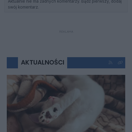
Aktualnie nie ma żadnych komentarzy. Bądź pierwszy, dodaj
swój komentarz.
REKLAMA
AKTUALNOŚCI
Kliknij aby 
Kliknij