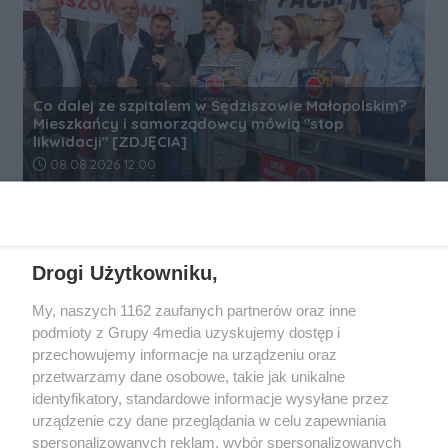
Co dalej ze szpitalem w Sędziszowie Małopolskim?
Mieszkańcy i samorządowcy mówią "stop
likwidacji" [ZDJĘCIA]
Data dodania artykułu:
08.08.2026 12:00
REKLAMA
Drogi Użytkowniku,
My, naszych 1162 zaufanych partnerów oraz inne
podmioty z Grupy 4media uzyskujemy dostęp i
przechowujemy informacje na urządzeniu oraz
przetwarzamy dane osobowe, takie jak unikalne
identyfikatory, standardowe informacje wysyłane przez
urządzenie czy dane przeglądania w celu zapewniania
spersonalizowanych reklam, wybór spersonalizowanych
Wydawcą
rzeszow-info.pl
jest: