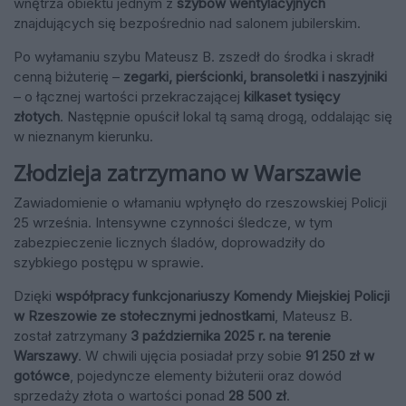
wnętrza obiektu jednym z
szybów wentylacyjnych
znajdujących się bezpośrednio nad salonem jubilerskim.
Po wyłamaniu szybu Mateusz B. zszedł do środka i skradł
cenną biżuterię –
zegarki, pierścionki, bransoletki i naszyjniki
– o łącznej wartości przekraczającej
kilkaset tysięcy
złotych
. Następnie opuścił lokal tą samą drogą, oddalając się
w nieznanym kierunku.
Złodzieja zatrzymano w Warszawie
Zawiadomienie o włamaniu wpłynęło do rzeszowskiej Policji
25 września. Intensywne czynności śledcze, w tym
zabezpieczenie licznych śladów, doprowadziły do
szybkiego postępu w sprawie.
Dzięki
współpracy funkcjonariuszy Komendy Miejskiej Policji
w Rzeszowie ze stołecznymi jednostkami
, Mateusz B.
został zatrzymany
3 października 2025 r. na terenie
Warszawy
. W chwili ujęcia posiadał przy sobie
91 250 zł w
gotówce
, pojedyncze elementy biżuterii oraz dowód
sprzedaży złota o wartości ponad
28 500 zł
.