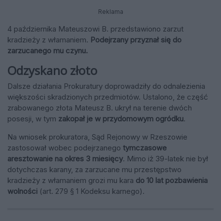
Reklama
4 października Mateuszowi B. przedstawiono zarzut
kradzieży z włamaniem.
Podejrzany przyznał się do
zarzucanego mu czynu.
Odzyskano złoto
Dalsze działania Prokuratury doprowadziły do odnalezienia
większości skradzionych przedmiotów. Ustalono, że część
zrabowanego złota Mateusz B. ukrył na terenie dwóch
posesji, w tym
zakopał je w przydomowym ogródku
.
Na wniosek prokuratora, Sąd Rejonowy w Rzeszowie
zastosował wobec podejrzanego
tymczasowe
aresztowanie na okres 3 miesięcy
. Mimo iż 39-latek nie był
dotychczas karany, za zarzucane mu przestępstwo
kradzieży z włamaniem grozi mu kara
do 10 lat pozbawienia
wolności
(art. 279 § 1 Kodeksu karnego).