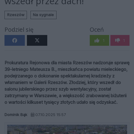
wszedł przez dach!
Rzeszów
Na sygnale
Podziel się
Oceń
1
1
Prokuratura Rejonowa dla miasta Rzeszów nadzoruje sprawę
39-letniego Mateusza B., mieszkańca powiatu mieleckiego,
podejrzanego o dokonanie spektakularnej kradzieży z
włamaniem w Galerii Rzeszów. Złodziej, który wszedł do
salonu jubilerskiego przez szyb wentylacyjny, został
zatrzymany w Warszawie, a większość zrabowanej biżuterii
o wartości kilkuset tysięcy złotych udało się odzyskać.
Dominik Bąk
07.10.2025 15:57