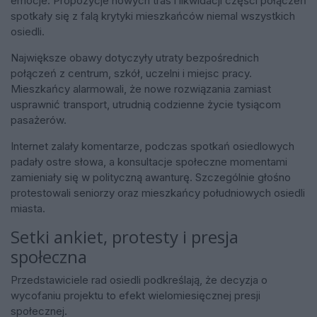
emocje. Propozycje nowych tras i likwidacji części połączeń
spotkały się z falą krytyki mieszkańców niemal wszystkich
osiedli.
Największe obawy dotyczyły utraty bezpośrednich
połączeń z centrum, szkół, uczelni i miejsc pracy.
Mieszkańcy alarmowali, że nowe rozwiązania zamiast
usprawnić transport, utrudnią codzienne życie tysiącom
pasażerów.
Internet zalały komentarze, podczas spotkań osiedlowych
padały ostre słowa, a konsultacje społeczne momentami
zamieniały się w polityczną awanturę. Szczególnie głośno
protestowali seniorzy oraz mieszkańcy południowych osiedli
miasta.
Setki ankiet, protesty i presja
społeczna
Przedstawiciele rad osiedli podkreślają, że decyzja o
wycofaniu projektu to efekt wielomiesięcznej presji
społecznej.