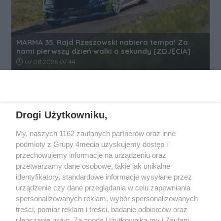
MARMA 35. Rajd Rzeszowski nabiera tempa! Za
nami pierwszy dzień walki o sekundy [ZDJĘCIA]
Data dodania artykułu:
07.08.2026 07:44
REKLAMA
Drogi Użytkowniku,
My, naszych 1162 zaufanych partnerów oraz inne
podmioty z Grupy 4media uzyskujemy dostęp i
przechowujemy informacje na urządzeniu oraz
przetwarzamy dane osobowe, takie jak unikalne
identyfikatory, standardowe informacje wysyłane przez
urządzenie czy dane przeglądania w celu zapewniania
spersonalizowanych reklam, wybór spersonalizowanych
Wydawcą
rzeszow-info.pl
jest:
treści, pomiar reklam i treści, badanie odbiorców oraz
FUNDACJA MEDIÓW NIEZALEŻNYCH LIBERTAS
ul. Kopernika 10, 35-002 Rzeszów
ulepszanie usług. Za zgodą Użytkownika my i Zaufani