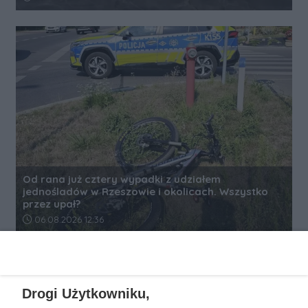
Od rana już cztery wypadki z udziałem
jednośladów w Rzeszowie i okolicach. Wszystko
przez upał?
Data dodania artykułu:
06.08.2026 12:36
REKLAMA
Drogi Użytkowniku,