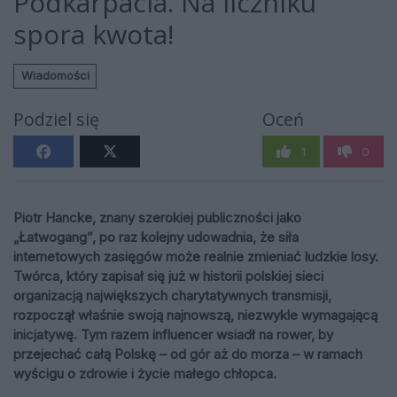
Podkarpacia. Na liczniku
spora kwota!
Wiadomości
Podziel się
Oceń
1
0
Piotr Hancke, znany szerokiej publiczności jako
„Łatwogang”, po raz kolejny udowadnia, że siła
internetowych zasięgów może realnie zmieniać ludzkie losy.
Twórca, który zapisał się już w historii polskiej sieci
organizacją największych charytatywnych transmisji,
rozpoczął właśnie swoją najnowszą, niezwykle wymagającą
inicjatywę. Tym razem influencer wsiadł na rower, by
przejechać całą Polskę – od gór aż do morza – w ramach
wyścigu o zdrowie i życie małego chłopca.