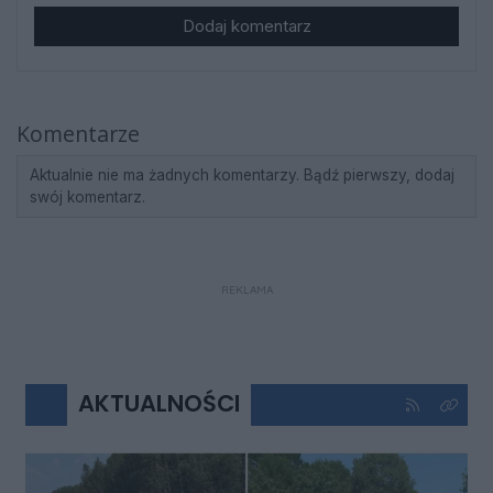
Dodaj komentarz
Komentarze
Aktualnie nie ma żadnych komentarzy. Bądź pierwszy, dodaj
swój komentarz.
REKLAMA
AKTUALNOŚCI
Kliknij aby 
Kliknij