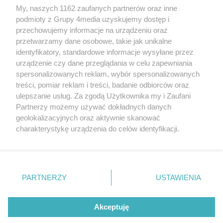
My, naszych 1162 zaufanych partnerów oraz inne
podmioty z Grupy 4media uzyskujemy dostęp i
przechowujemy informacje na urządzeniu oraz
przetwarzamy dane osobowe, takie jak unikalne
identyfikatory, standardowe informacje wysyłane przez
urządzenie czy dane przeglądania w celu zapewniania
spersonalizowanych reklam, wybór spersonalizowanych
Wydawcą
rzeszow-info.pl
jest:
treści, pomiar reklam i treści, badanie odbiorców oraz
FUNDACJA MEDIÓW NIEZALEŻNYCH LIBERTAS
ul. Kopernika 10, 35-002 Rzeszów
ulepszanie usług. Za zgodą Użytkownika my i Zaufani
Partnerzy możemy używać dokładnych danych
geolokalizacyjnych oraz aktywnie skanować
e-mail:
redakcja@rzeszow-info.pl
charakterystykę urządzenia do celów identyfikacji.
Ponieważ cenimy Twoją prywatność, prosimy o zgodę na
korzystanie z tych technologii poprzez kliknięcie
„Akceptuję”. Zgoda jest dobrowolna i zawsze możesz ją
Redakcja
Kontakt
Regulamin
Zasady dodawania i publikacji komentarzy
Patronaty
zmienić/wycofać klikając przycisk ustawień prywatności
PARTNERZY
USTAWIENIA
Polityka Prywatności
znajdujący się w lewym dolnym rogu strony
. Niektóre
rodzaje przetwarzania danych nie wymagają zgody
użytkownika, ale masz prawo sprzeciwić się takiemu
Akceptuję
przetwarzaniu. Preferencje będą miały zastosowania tylko