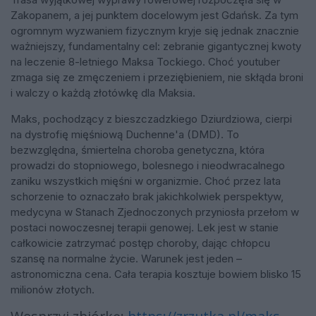
Zakopanem, a jej punktem docelowym jest Gdańsk. Za tym
ogromnym wyzwaniem fizycznym kryje się jednak znacznie
ważniejszy, fundamentalny cel: zebranie gigantycznej kwoty
na leczenie 8-letniego Maksa Tockiego. Choć youtuber
zmaga się ze zmęczeniem i przeziębieniem, nie skłąda broni
i walczy o każdą złotówkę dla Maksia.
Maks, pochodzący z bieszczadzkiego Dziurdziowa, cierpi
na dystrofię mięśniową Duchenne'a (DMD). To
bezwzględna, śmiertelna choroba genetyczna, która
prowadzi do stopniowego, bolesnego i nieodwracalnego
zaniku wszystkich mięśni w organizmie. Choć przez lata
schorzenie to oznaczało brak jakichkolwiek perspektyw,
medycyna w Stanach Zjednoczonych przyniosła przełom w
postaci nowoczesnej terapii genowej. Lek jest w stanie
całkowicie zatrzymać postęp choroby, dając chłopcu
szansę na normalne życie. Warunek jest jeden –
astronomiczna cena. Cała terapia kosztuje bowiem blisko 15
milionów złotych.