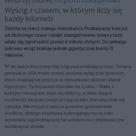
Wesprzyj zbiórkę:
https://zrzutka.pl/maks
Wyścig z czasem, w którym liczy się
każdy kilometr
Zbiórka na rzecz małego mieszkańca Podkarpacia trwa już
od dłuższego czasu i dzięki zaangażowaniu tysięcy ludzi
udało się zgromadzić ponad 4 miliony złotych. Do pełnego
sukcesu wciąż brakuje jednak gigantycznej kwoty 12
milionów.
W tej walce kluczową rolę odgrywa uciekający czas. Terapia
genowa w USA może zostać podana wyłącznie dzieciom,
które znajdują się jeszcze w stosunkowo dobrym stanie
fizycznym. Tymczasem choroba nie czeka – Maks z
każdym miesiącem staje się słabszy, a okno dające
możliwość bezpiecznego przyjęcia leku dramatycznie się
zamyka. Nie ma już czasu na powolne gromadzenie
środków, dlatego inicjatywa Łatwoganga ma na celu
wywołanie ogólnokrajowej fali solidarności i błyskawiczne
domknięcie zbiórki.