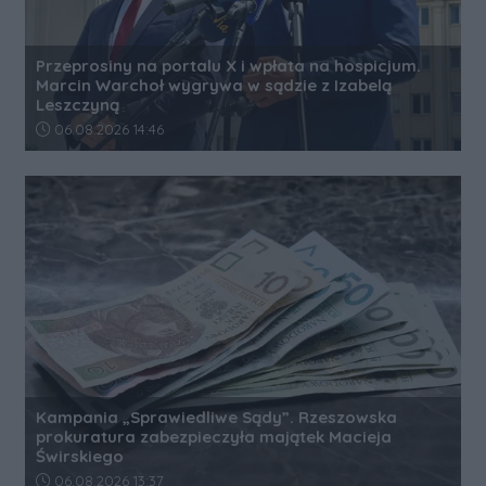
Przeprosiny na portalu X i wpłata na hospicjum.
Marcin Warchoł wygrywa w sądzie z Izabelą
Leszczyną
Data dodania artykułu:
06.08.2026 14:46
Kampania „Sprawiedliwe Sądy”. Rzeszowska
prokuratura zabezpieczyła majątek Macieja
Świrskiego
Data dodania artykułu:
06.08.2026 13:37