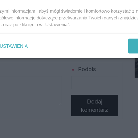
szymi informacjami, abyś mógł świadomie i komfortowo korzystać z
gółowe informacje dotyczące przetwarzania Twoich danych znajdzi
s
. oraz po kliknięciu w „Ustawienia”.
USTAWIENIA
Podpis
Dodaj
komentarz