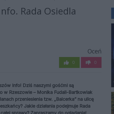
nfo. Rada Osiedla
Oceń
0
0
ów Info! Dziś naszymi gośćmi są
go w Rzeszowie – Monika Fudali-Bartkowiak
nach przeniesienia tzw. „Balcerka” na ulicę
ieszkańcy? Jakie działania podejmuje Rada
c całej sprawy? Zapraszamy do oglądania!