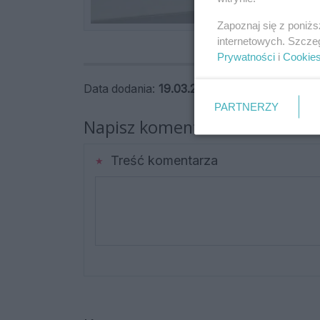
Zapoznaj się z poniż
internetowych. Szcze
Prywatności
i
Cookie
Data dodania:
19.03.2026 09:00
PARTNERZY
Napisz komentarz
Treść komentarza