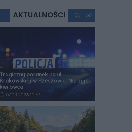
AKTUALNOŚCI
Kliknij aby przejść do kan
Kliknij aby zobaczyć 
Tragiczny poranek na ul.
Krakowskiej w Rzeszowie. Nie żyje
kierowca
Data dodania artykułu:
07.08.2026 10:37