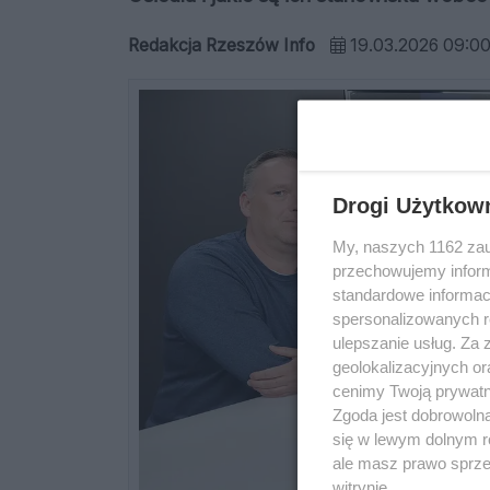
Redakcja Rzeszów Info
19.03.2026 09:0
Drogi Użytkow
My, naszych 1162 zau
przechowujemy informa
standardowe informac
spersonalizowanych re
ulepszanie usług. Za
geolokalizacyjnych or
cenimy Twoją prywatno
Zgoda jest dobrowoln
się w lewym dolnym r
ale masz prawo sprzec
witrynie.