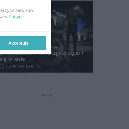
 naszych serwisów
esz w
Polityce
Akceptuję
Nocna akcja GOPR-u w
Bieszczadach! Rowerzysta zgubił
się w lesie
Data dodania artykułu:
07.08.2026 09:37
REKLAMA