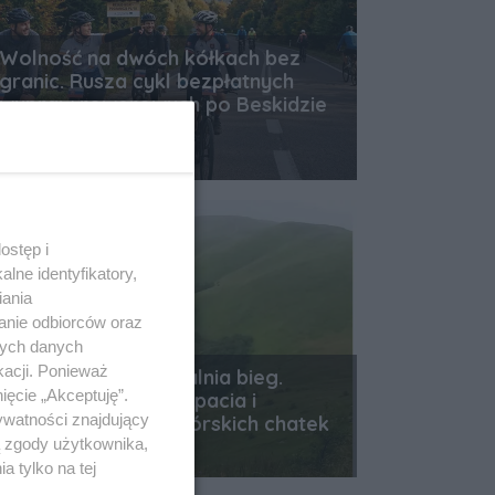
Wolność na dwóch kółkach bez
granic. Rusza cykl bezpłatnych
wypraw rowerowych po Beskidzie
Niskim!
Data dodania artykułu:
07.08.2026 10:22
ostęp i
lne identyfikatory,
iania
anie odbiorców oraz
nych danych
kacji. Ponieważ
Tam, gdzie czas zwalnia bieg.
ięcie „Akceptuję”.
Odkryj perły Podkarpacia i
ywatności znajdujący
niezwykłą historię górskich chatek
ą zgody użytkownika,
Data dodania artykułu:
07.08.2026 10:01
 tylko na tej