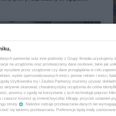
0
niku,
fanych partnerów oraz inne podmioty z Grupy 4media uzyskujemy d
cje na urządzeniu oraz przetwarzamy dane osobowe, takie jak unika
je wysyłane przez urządzenie czy dane przeglądania w celu zapewn
klam, wybór spersonalizowanych treści, pomiar reklam i treści, bad
 zgodą Użytkownika my i Zaufani Partnerzy możemy używać dokład
az aktywnie skanować charakterystykę urządzenia do celów identyfi
ść, prosimy o zgodę na korzystanie z tych technologii poprzez klikn
a i zawsze możesz ją zmienić/wycofać klikając przycisk ustawień pr
ogu strony
. Niektóre rodzaje przetwarzania danych nie wymagaj
iwić się takiemu przetwarzaniu. Preferencje będą miały zastosowania