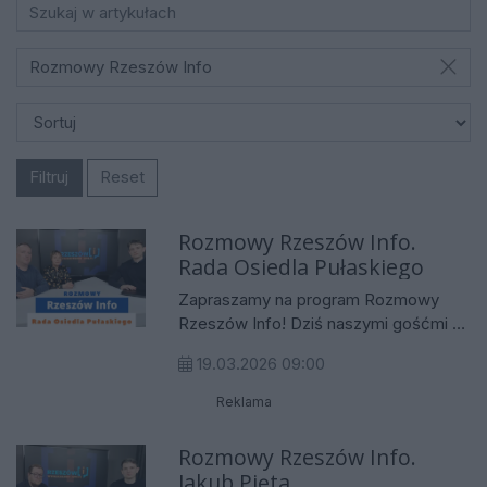
Rozmowy Rzeszów Info
Filtruj
Reset
Rozmowy Rzeszów Info.
Rada Osiedla Pułaskiego
Zapraszamy na program Rozmowy
Rzeszów Info! Dziś naszymi gośćmi są
przedstawiciele Rady Osiedla
19.03.2026 09:00
Pułaskiego w Rzeszowie – Monika
Fudali-Bartkowiak oraz Michał
Reklama
Szanecki. Rozmawiamy o planach
przeniesienia tzw. „Balcerka” na ulicę
Rozmowy Rzeszów Info.
Pułaskiego. Jak na te zmiany reagują
Jakub Pięta