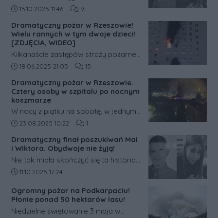
podała nowe informacje dotyczące
Data dodania artykułu:
Liczba komentarzy artykułu:
15.10.2025 11:46
9
śledztwa w sprawie tragicznej śmierci
Dramatyczny pożar w Rzeszowie!
dwojga nastolatków – 14-letniej Mai i
Wielu rannych w tym dwoje dzieci!
15-letniego Wiktora.
[ZDJĘCIA, WIDEO]
Kilkanaście zastępów straży pożarnej
walczy z dużym, rozwiniętym pożarem
Data dodania artykułu:
Liczba komentarzy artykułu:
18.06.2025 21:05
15
mieszkania przy ulicy Popiełuszki w
Dramatyczny pożar w Rzeszowie.
Rzeszowie. Ludzie nie mogą wydostać
Cztery osoby w szpitalu po nocnym
się z klatki.
koszmarze
W nocy z piątku na sobotę, w jednym
z bloków mieszkalnych przy ulicy
Data dodania artykułu:
Liczba komentarzy artykułu:
23.08.2025 10:22
1
Henryka Siemiradzkiego w Rzeszowie,
Dramatyczny finał poszukiwań Mai
wybuchł groźny pożar. Walka z
i Wiktora. Obydwoje nie żyją!
żywiołem trwała blisko trzy godziny, a
Nie tak miała skończyć się ta historia.
w jej wyniku cztery osoby trafiły do
Tysiące internautów, a w terenie
Data dodania artykułu:
11.10.2025 17:24
szpitala.
policjanci z Komendy Miejskiej Policji
Ogromny pożar na Podkarpaciu!
w Rzeszowie przy wsparciu
Płonie ponad 50 hektarów lasu!
policjantów z Komendy Wojewódzkiej
Niedzielne świętowanie 3 maja w
Policji w Rzeszowie oraz strażaków