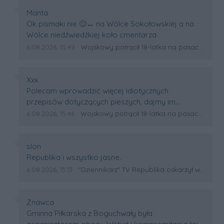
Autor komentarza:
Manta
Treść komentarza:
Ok pismaki nie 🙂‍↔️ na Wólce Sokołowskiej a na
Wólce niedźwiedźkiej koło cmentarza
Data dodania komentarza:
Źródło komentarza:
6.08.2026, 15:49
Wojskowy potrącił 18-latka na pasach w Wólce Sokołowskiej. Na miejscu lądował śmigłowiec LPR
Autor komentarza:
Xxx
Treść komentarza:
Polecam wprowadzić więcej idiotycznych
przepisów dotyczących pieszych, dajmy im
bezwarunkowe pierwszeństwo wszędzie będzie
Data dodania komentarza:
Źródło komentarza:
6.08.2026, 15:46
Wojskowy potrącił 18-latka na pasach w Wólce Sokołowskiej. Na miejscu lądował śmigłowiec LPR
jeszcze lepiej, samochód osobowy ważący dwie
tony wiadomo że zatrzyma się szybciej przed
przejściem niż pieszy o ciężarowych nawet nie
Autor komentarza:
slon
mówię 🫤. Kierowca zawsze może się zagapic,za
Treść komentarza:
Republika i wszystko jasne.
słabnąć może go oślepić słońce a pieszy
Data dodania komentarza:
Źródło komentarza:
6.08.2026, 13:13
"Dziennikarz" TV Republika oskarżył wojewodę podkarpacką o nepotyzm. Ta zapowiada pozew sądowy
wchodzący bezmyślnie prosto pod samochód...
Gratulacje
Autor komentarza:
Znawca
Treść komentarza:
Gminna Piłkarska z Boguchwały była