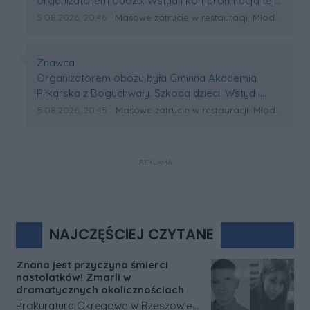
organizatorem obozu. Wstyd i kompromitacja tej
szkółki.
Data dodania komentarza:
Źródło komentarza:
5.08.2026, 20:46
Masowe zatrucie w restauracji. Młodzi piłkarze z Podkarpacia trafili do szpitali!
Autor komentarza:
Znawca
Treść komentarza:
Organizatorem obozu była Gminna Akademia
Piłkarska z Boguchwały. Szkoda dzieci. Wstyd i
kompromitacja dla organizatorów jeśli informacje
Data dodania komentarza:
Źródło komentarza:
5.08.2026, 20:45
Masowe zatrucie w restauracji. Młodzi piłkarze z Podkarpacia trafili do szpitali!
o udarze cieplnym się potwierdzą.
REKLAMA
NAJCZĘŚCIEJ CZYTANE
Znana jest przyczyna śmierci
nastolatków! Zmarli w
dramatycznych okolicznościach
Prokuratura Okręgowa w Rzeszowie