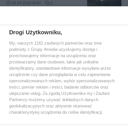
regionie tarnobrzeskim zostało
Data dodania artykułu:
Liczba komentarzy artykułu:
03.05.2026 16:40
2
od wczoraj poszukiwało zaginionych:
przerwane przez groźny żywioł. Na
14-letniej Mai z Rzeszowa i 15-letniego
terenie poligonu w Nowej Dębie –
Wiktora z powiatu sanockiego.
drugiego co do wielkości obiektu
Niestety nie mamy do przekazania
wojskowego w Polsce – wybuchł
dobrych informacji...
REKLAMA
Drogi Użytkowniku,
pożar lasu, który błyskawicznie objął
obszar 50 hektarów. Sytuacja jest
My, naszych 1162 zaufanych partnerów oraz inne
poważna, a warunki terenowe
podmioty z Grupy 4media uzyskujemy dostęp i
sprawiają, że walka z ogniem
przechowujemy informacje na urządzeniu oraz
przypomina starcie z „niewidzialnym
przetwarzamy dane osobowe, takie jak unikalne
przeciwnikiem”.
identyfikatory, standardowe informacje wysyłane przez
urządzenie czy dane przeglądania w celu zapewniania
spersonalizowanych reklam, wybór spersonalizowanych
Wydawcą
rzeszow-info.pl
jest:
treści, pomiar reklam i treści, badanie odbiorców oraz
FUNDACJA MEDIÓW NIEZALEŻNYCH LIBERTAS
ul. Kopernika 10, 35-002 Rzeszów
ulepszanie usług. Za zgodą Użytkownika my i Zaufani
Partnerzy możemy używać dokładnych danych
geolokalizacyjnych oraz aktywnie skanować
e-mail:
redakcja@rzeszow-info.pl
charakterystykę urządzenia do celów identyfikacji.
Ponieważ cenimy Twoją prywatność, prosimy o zgodę na
korzystanie z tych technologii poprzez kliknięcie