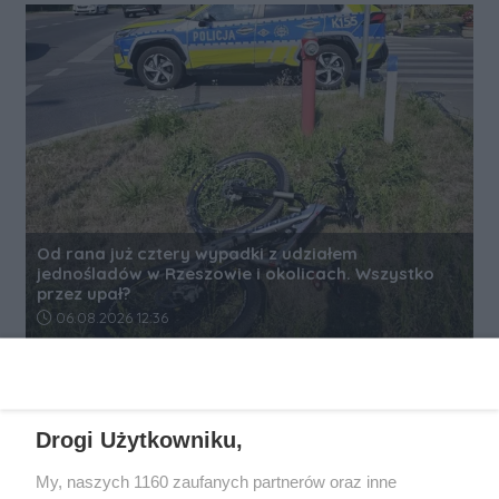
Od rana już cztery wypadki z udziałem
jednośladów w Rzeszowie i okolicach. Wszystko
przez upał?
Data dodania artykułu:
06.08.2026 12:36
REKLAMA
Drogi Użytkowniku,
My, naszych 1160 zaufanych partnerów oraz inne