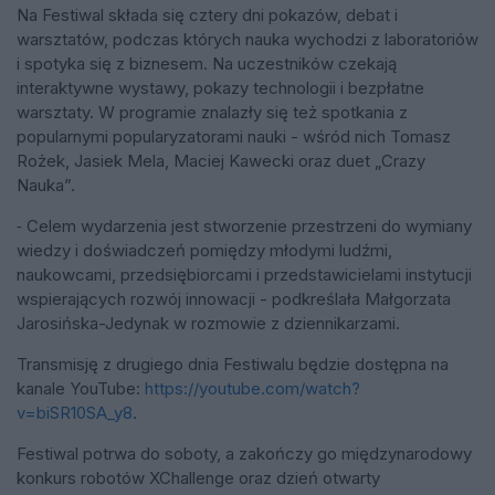
Na Festiwal składa się cztery dni pokazów, debat i
warsztatów, podczas których nauka wychodzi z laboratoriów
i spotyka się z biznesem. Na uczestników czekają
interaktywne wystawy, pokazy technologii i bezpłatne
warsztaty. W programie znalazły się też spotkania z
popularnymi popularyzatorami nauki - wśród nich Tomasz
Rożek, Jasiek Mela, Maciej Kawecki oraz duet „Crazy
Nauka”.
⁃ Celem wydarzenia jest stworzenie przestrzeni do wymiany
wiedzy i doświadczeń pomiędzy młodymi ludźmi,
naukowcami, przedsiębiorcami i przedstawicielami instytucji
wspierających rozwój innowacji - podkreślała Małgorzata
Jarosińska-Jedynak w rozmowie z dziennikarzami.
Transmisję z drugiego dnia Festiwalu będzie dostępna na
kanale YouTube:
https://youtube.com/watch?
v=biSR10SA_y8
.
Festiwal potrwa do soboty, a zakończy go międzynarodowy
konkurs robotów XChallenge oraz dzień otwarty