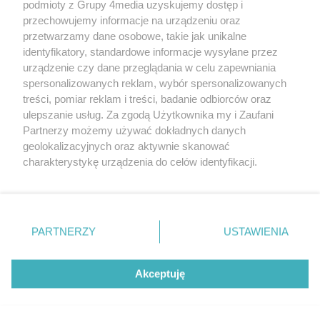
podmioty z Grupy 4media uzyskujemy dostęp i
przechowujemy informacje na urządzeniu oraz
przetwarzamy dane osobowe, takie jak unikalne
identyfikatory, standardowe informacje wysyłane przez
urządzenie czy dane przeglądania w celu zapewniania
spersonalizowanych reklam, wybór spersonalizowanych
Wydawcą
rzeszow-info.pl
jest:
treści, pomiar reklam i treści, badanie odbiorców oraz
FUNDACJA MEDIÓW NIEZALEŻNYCH LIBERTAS
ul. Kopernika 10, 35-002 Rzeszów
ulepszanie usług. Za zgodą Użytkownika my i Zaufani
Partnerzy możemy używać dokładnych danych
geolokalizacyjnych oraz aktywnie skanować
e-mail:
redakcja@rzeszow-info.pl
charakterystykę urządzenia do celów identyfikacji.
Ponieważ cenimy Twoją prywatność, prosimy o zgodę na
korzystanie z tych technologii poprzez kliknięcie
„Akceptuję”. Zgoda jest dobrowolna i zawsze możesz ją
Redakcja
Kontakt
Regulamin
Zasady dodawania i publikacji komentarzy
Patronaty
zmienić/wycofać klikając przycisk ustawień prywatności
PARTNERZY
USTAWIENIA
Polityka Prywatności
znajdujący się w lewym dolnym rogu strony
. Niektóre
rodzaje przetwarzania danych nie wymagają zgody
użytkownika, ale masz prawo sprzeciwić się takiemu
Akceptuję
przetwarzaniu. Preferencje będą miały zastosowania tylko
na tej witrynie.
CMS portalu
przygotowany przez