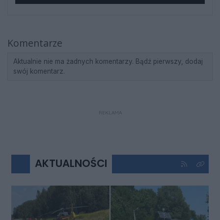
Komentarze
Aktualnie nie ma żadnych komentarzy. Bądź pierwszy, dodaj
swój komentarz.
REKLAMA
AKTUALNOŚCI
Kliknij aby 
Kliknij