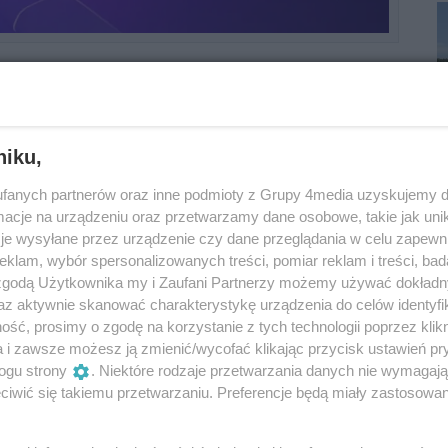
otyczyło alarmującej sytuacji: w samochodzie
czyznę, który nie dawał oznak życia i miał na
pierwszy informował portal krosno112.pl.
niku,
egicznym punkcie Zalesia, natychmiast
fanych partnerów oraz inne podmioty z Grupy 4media uzyskujemy d
owe. W akcji uczestniczył
Zespół Ratownictwa
cje na urządzeniu oraz przetwarzamy dane osobowe, takie jak unika
OSP KSRG Targowiska
oraz
JRG Krosno
, a
je wysyłane przez urządzenie czy dane przeglądania w celu zapewn
u Drogowego
Komendy Miejskiej Policji w
klam, wybór spersonalizowanych treści, pomiar reklam i treści, bad
 zgodą Użytkownika my i Zaufani Partnerzy możemy używać dokład
az aktywnie skanować charakterystykę urządzenia do celów identyfi
unkowej
ść, prosimy o zgodę na korzystanie z tych technologii poprzez klikn
a i zawsze możesz ją zmienić/wycofać klikając przycisk ustawień pr
ali mężczyznę na miejscu pasażera w pojeździe.
ogu strony
. Niektóre rodzaje przetwarzania danych nie wymagaj
iwić się takiemu przetwarzaniu. Preferencje będą miały zastosowania
erdzono, że
mężczyzna nie żyje
. W związku ze
akichkolwiek medycznych działań