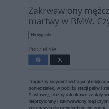
Zakrwawiony mężcz
martwy w BMW. Czy
Na sygnale
Podziel się
Tragiczny incydent wstrząsnął miejsco
poniedziałek, w pobliżu stacji paliw i 
Piastowe), służby ratunkowe zostały 
nieprzytomny i zakrwawiony mężczyzna.
zakończyła się potwierdzeniem zgonu.