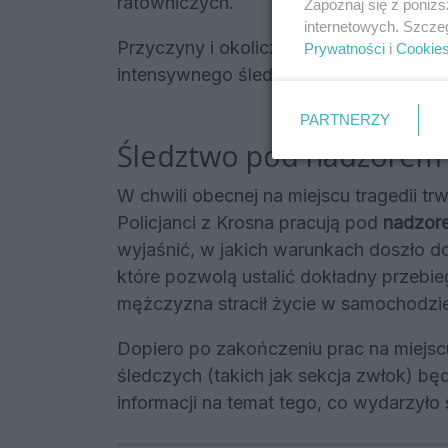
ratowniczych.
Zapoznaj się z poniż
internetowych. Szcze
Przyczyny i okoliczności śmierci, owia
Prywatności
i
Cookie
intensywnego śledztwa.
PARTNERZY
Śledztwo pod nadzorem 
W chwili obecnej na miejscu tragedii 
Policjanci z Krosna pracują pod
nadzore
wyjaśnić, w jakich warunkach doszło d
które pozwolą ustalić dokładny przebie
mężczyzna stracił życie w samochodzi
Dopiero po zakończeniu prac na miejsc
śledczych (takich jak sekcja zwłok) bę
informacji na temat tego, co wydarzyło 