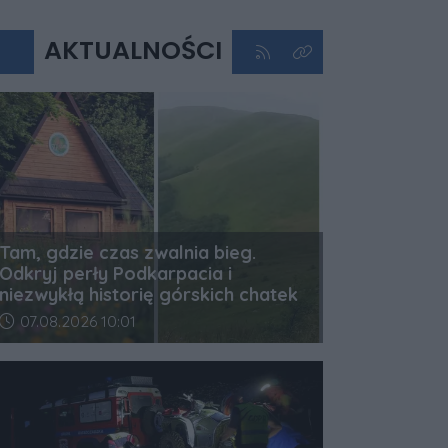
AKTUALNOŚCI
Kliknij aby przejść do kan
Kliknij aby zobaczyć 
Tam, gdzie czas zwalnia bieg.
Odkryj perły Podkarpacia i
niezwykłą historię górskich chatek
Data dodania artykułu:
07.08.2026 10:01