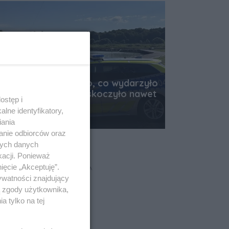
Horror nad wodą. To, co wydarzyło
się na kąpielisku, zaskoczyło nawet
ostęp i
służby
lne identyfikatory,
Data dodania artykułu:
07.08.2026 08:18
iania
anie odbiorców oraz
nych danych
kacji. Ponieważ
ięcie „Akceptuję”.
REKLAMA
ywatności znajdujący
ą zgody użytkownika,
 tylko na tej