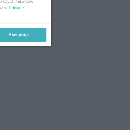
 naszych serwisów
esz w
Polityce
Akceptuję