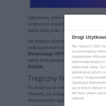
Zgłoszenie, które wpłynęło do służb, d
osobowym marki
BMW
odnaleziono męż
sobie ślady krwi. O tym zdarzeniu jako 
Drogi Użytkow
Na miejsce zdarzenia, położone w strat
My, naszych 1162 zau
zadysponowano liczne jednostki ratunk
przechowujemy informa
Medycznego SPPR Krosno
, strażacy z
standardowe informac
także funkcjonariusze Wydziału Ruch
spersonalizowanych re
Krośnie
.
ulepszanie usług. Za
geolokalizacyjnych or
Tragiczny finał akcji rat
cenimy Twoją prywatno
Zgoda jest dobrowoln
Po dotarciu na miejsce, ratownicy zast
się w lewym dolnym r
ale masz prawo sprzec
Niestety, po wstępnym badaniu, potwi
witrynie.
stwierdzonym zgonem, odstąpiono od j