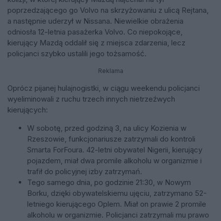
poprzedzającego go Volvo na skrzyżowaniu z ulicą Rejtana,
a następnie uderzył w Nissana. Niewielkie obrażenia
odniosła 12-letnia pasażerka Volvo. Co niepokojące,
kierujący Mazdą oddalił się z miejsca zdarzenia, lecz
policjanci szybko ustalili jego tożsamość.
Reklama
Oprócz pijanej hulajnogistki, w ciągu weekendu policjanci
wyeliminowali z ruchu trzech innych nietrzeźwych
kierujących:
W sobotę, przed godziną 3, na ulicy Kozienia w
Rzeszowie, funkcjonariusze zatrzymali do kontroli
Smarta ForFoura. 42-letni obywatel Nigerii, kierujący
pojazdem, miał dwa promile alkoholu w organizmie i
trafił do policyjnej izby zatrzymań.
Tego samego dnia, po godzinie 21:30, w Nowym
Borku, dzięki obywatelskiemu ujęciu, zatrzymano 52-
letniego kierującego Oplem. Miał on prawie 2 promile
alkoholu w organizmie. Policjanci zatrzymali mu prawo