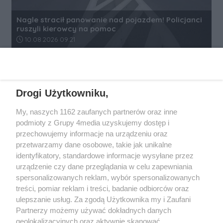
Nagle stracił panowanie nad pojazdem! Policjanci
ruszyli kierowcy na pomoc
Data dodania artykułu:
10.08.2026 09:21
REKLAMA
Drogi Użytkowniku,
My, naszych 1162 zaufanych partnerów oraz inne
podmioty z Grupy 4media uzyskujemy dostęp i
przechowujemy informacje na urządzeniu oraz
przetwarzamy dane osobowe, takie jak unikalne
identyfikatory, standardowe informacje wysyłane przez
urządzenie czy dane przeglądania w celu zapewniania
spersonalizowanych reklam, wybór spersonalizowanych
Wydawcą
rzeszow-info.pl
jest:
treści, pomiar reklam i treści, badanie odbiorców oraz
FUNDACJA MEDIÓW NIEZALEŻNYCH LIBERTAS
ul. Kopernika 10, 35-002 Rzeszów
ulepszanie usług. Za zgodą Użytkownika my i Zaufani
Partnerzy możemy używać dokładnych danych
geolokalizacyjnych oraz aktywnie skanować