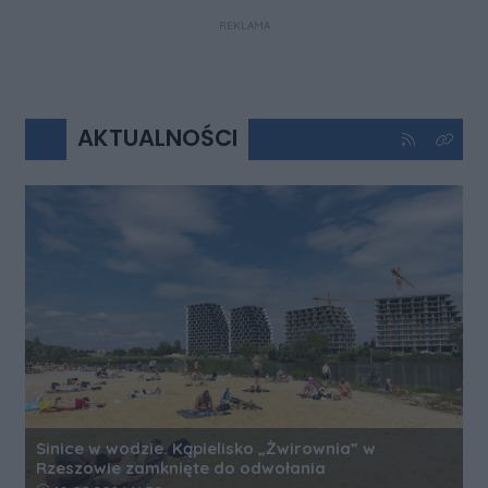
REKLAMA
AKTUALNOŚCI
Kliknij aby 
Kliknij
Sinice w wodzie. Kąpielisko „Żwirownia” w
Rzeszowie zamknięte do odwołania