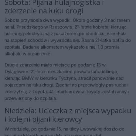
Sobota: Pijana hulajnogistka i
zderzenie na łuku drogi
Sobota przyniosła dwa wypadki. Około godziny 3 nad ranem
na al. Piłsudskiego w Rzeszowie, 21-letnia kobieta, kierując
hulajnogą elektryczną z pasażerem po chodniku, najechała
na stopień schodów i wywróciła się. Ranna 21-latka trafiła do
szpitala. Badanie alkomatem wykazało u niej 1,3 promila
alkoholu w organizmie.
Drugie zdarzenie miało miejsce po godzinie 13 w
Dylągówce. 21-letni mieszkaniec powiatu łańcuckiego,
kierując BMW w kierunku Tyczyna, stracił panowanie nad
pojazdem na łuku drogi. Zjechał na przeciwległy pas ruchu i
zderzył się z Toyotą. 41-letni kierowca Toyoty został ranny i
przewieziony do szpitala.
Niedziela: Ucieczka z miejsca wypadku
i kolejni pijani kierowcy
W niedzielę, po godzinie 15, na ulicy Lwowskiej doszło do
kolizji, w której kierujący Mazdą najechał na tył