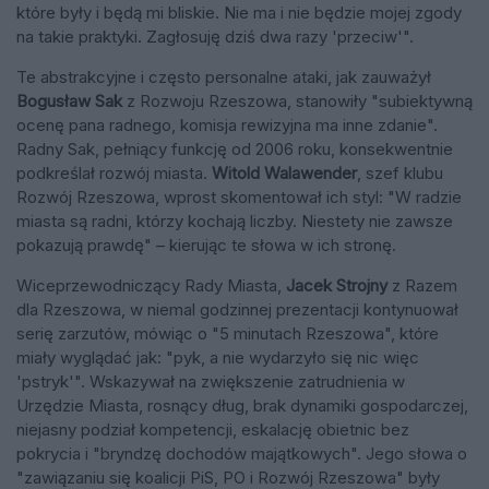
które były i będą mi bliskie. Nie ma i nie będzie mojej zgody
na takie praktyki. Zagłosuję dziś dwa razy 'przeciw'".
Te abstrakcyjne i często personalne ataki, jak zauważył
Bogusław Sak
z Rozwoju Rzeszowa, stanowiły "subiektywną
ocenę pana radnego, komisja rewizyjna ma inne zdanie".
Radny Sak, pełniący funkcję od 2006 roku, konsekwentnie
podkreślał rozwój miasta.
Witold Walawender
, szef klubu
Rozwój Rzeszowa, wprost skomentował ich styl: "W radzie
miasta są radni, którzy kochają liczby. Niestety nie zawsze
pokazują prawdę" – kierując te słowa w ich stronę.
Wiceprzewodniczący Rady Miasta,
Jacek Strojny
z Razem
dla Rzeszowa, w niemal godzinnej prezentacji kontynuował
serię zarzutów, mówiąc o "5 minutach Rzeszowa", które
miały wyglądać jak: "pyk, a nie wydarzyło się nic więc
'pstryk'". Wskazywał na zwiększenie zatrudnienia w
Urzędzie Miasta, rosnący dług, brak dynamiki gospodarczej,
niejasny podział kompetencji, eskalację obietnic bez
pokrycia i "bryndzę dochodów majątkowych". Jego słowa o
"zawiązaniu się koalicji PiS, PO i Rozwój Rzeszowa" były