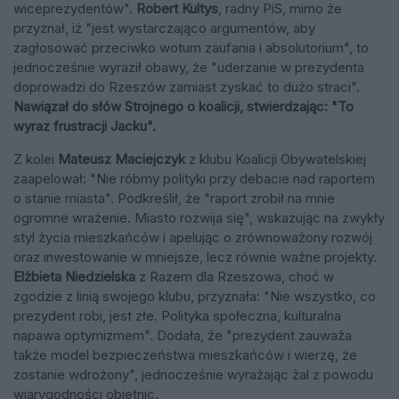
wiceprezydentów".
Robert Kultys
, radny PiS, mimo że
przyznał, iż "jest wystarczająco argumentów, aby
zagłosować przeciwko wotum zaufania i absolutorium", to
jednocześnie wyraził obawy, że "uderzanie w prezydenta
doprowadzi do Rzeszów zamiast zyskać to dużo straci".
Nawiązał do słów Strojnego o koalicji, stwierdzając: "To
wyraz frustracji Jacku".
Z kolei
Mateusz Maciejczyk
z klubu Koalicji Obywatelskiej
zaapelował: "Nie róbmy polityki przy debacie nad raportem
o stanie miasta". Podkreślił, że "raport zrobił na mnie
ogromne wrażenie. Miasto rozwija się", wskazując na zwykły
styl życia mieszkańców i apelując o zrównoważony rozwój
oraz inwestowanie w mniejsze, lecz równie ważne projekty.
Elżbieta Niedzielska
z Razem dla Rzeszowa, choć w
zgodzie z linią swojego klubu, przyznała: "Nie wszystko, co
prezydent robi, jest złe. Polityka społeczna, kulturalna
napawa optymizmem". Dodała, że "prezydent zauważa
także model bezpieczeństwa mieszkańców i wierzę, że
zostanie wdrożony", jednocześnie wyrażając żal z powodu
wiarygodności obietnic.