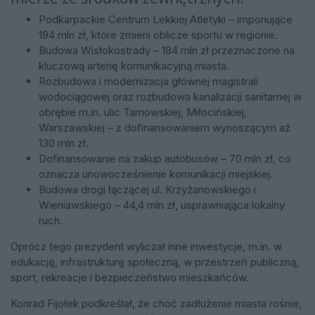
Podkarpackie Centrum Lekkiej Atletyki – imponujące
194 mln zł, które zmieni oblicze sportu w regionie.
Budowa Wisłokostrady – 184 mln zł przeznaczone na
kluczową arterię komunikacyjną miasta.
Rozbudowa i modernizacja głównej magistrali
wodociągowej oraz rozbudowa kanalizacji sanitarnej w
obrębie m.in. ulic Tarnowskiej, Miłocińskiej,
Warszawskiej – z dofinansowaniem wynoszącym aż
130 mln zł.
Dofinansowanie na zakup autobusów – 70 mln zł, co
oznacza unowocześnienie komunikacji miejskiej.
Budowa drogi łączącej ul. Krzyżanowskiego i
Wieniawskiego – 44,4 mln zł, usprawniająca lokalny
ruch.
Oprócz tego prezydent wyliczał inne inwestycje, m.in. w
edukację, infrastrukturę społeczną, w przestrzeń publiczną,
sport, rekreacje i bezpieczeństwo mieszkańców.
Konrad Fijołek podkreślał, że choć zadłużenie miasta rośnie,