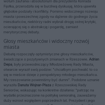
wotum zaufania i absolutorium dla prezydenta Konrada
Fijołka, przerodziła się w burzliwą dyskusję, która ujawniła
głębokie podziały i konflikty. Pomimo widocznego rozwoju
miasta i powszechnej zgody na dążenie do godnego życia
mieszkańców, niektórzy radni wybrali drogę ostrej krytyki,
ocierającej się o abstrakcję i pogardę, zamiast
merytorycznej debaty.
Głosy mieszkańców i widoczny rozwój
miasta
Debatę rozpoczęły optymistyczne głosy mieszkańców,
świadczące o pozytywnych zmianach w Rzeszowie.
Adrian
Depa
, były przewodniczący Młodzieżowej Rady Miasta,
otwarcie wyraził swój podziw: "chciałbym pochwalić to co
się w mieście dzieje z perspektywy młodego mieszkańca.
My rzeszowianie powinniśmy być dumni". Podobne uznanie
wyraziła
Danuta Wojnar-Płaza
z Rzeszowskiej Rady
Seniorów, wskazując na konkretne działania: "patrząc na
wydatki przeznaczone na politykę senioralną, zauważamy
duży wzrost względem poprzednich lat. Prezydent i jego