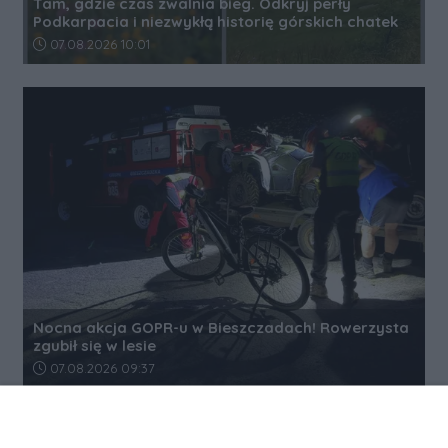
Tam, gdzie czas zwalnia bieg. Odkryj perły
Podkarpacia i niezwykłą historię górskich chatek
Data dodania artykułu:
07.08.2026 10:01
Nocna akcja GOPR-u w Bieszczadach! Rowerzysta
zgubił się w lesie
Data dodania artykułu:
07.08.2026 09:37