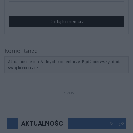
Dodaj komentarz
Komentarze
Aktualnie nie ma żadnych komentarzy. Bądź pierwszy, dodaj
swój komentarz.
REKLAMA
AKTUALNOŚCI
Kliknij aby 
Kliknij