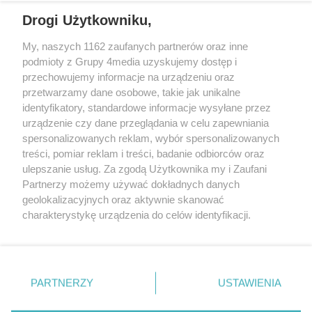
REKLAMA
Drogi Użytkowniku,
My, naszych 1162 zaufanych partnerów oraz inne
podmioty z Grupy 4media uzyskujemy dostęp i
przechowujemy informacje na urządzeniu oraz
przetwarzamy dane osobowe, takie jak unikalne
identyfikatory, standardowe informacje wysyłane przez
urządzenie czy dane przeglądania w celu zapewniania
spersonalizowanych reklam, wybór spersonalizowanych
Wydawcą
rzeszow-info.pl
jest:
treści, pomiar reklam i treści, badanie odbiorców oraz
FUNDACJA MEDIÓW NIEZALEŻNYCH LIBERTAS
ul. Kopernika 10, 35-002 Rzeszów
ulepszanie usług. Za zgodą Użytkownika my i Zaufani
Partnerzy możemy używać dokładnych danych
geolokalizacyjnych oraz aktywnie skanować
e-mail:
redakcja@rzeszow-info.pl
charakterystykę urządzenia do celów identyfikacji.
Ponieważ cenimy Twoją prywatność, prosimy o zgodę na
korzystanie z tych technologii poprzez kliknięcie
„Akceptuję”. Zgoda jest dobrowolna i zawsze możesz ją
Redakcja
Kontakt
Regulamin
Zasady dodawania i publikacji komentarzy
Patronaty
zmienić/wycofać klikając przycisk ustawień prywatności
PARTNERZY
USTAWIENIA
Polityka Prywatności
znajdujący się w lewym dolnym rogu strony
. Niektóre
rodzaje przetwarzania danych nie wymagają zgody