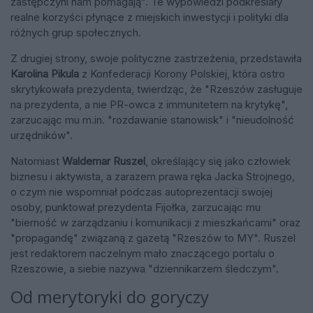
zastępczyni nam pomagają". Te wypowiedzi podkreślały
realne korzyści płynące z miejskich inwestycji i polityki dla
różnych grup społecznych.
Z drugiej strony, swoje polityczne zastrzeżenia, przedstawiła
Karolina Pikula
z Konfederacji Korony Polskiej, która
ostro
skrytykowała prezydenta, twierdząc, że "Rzeszów zasługuje
na prezydenta, a nie PR-owca z immunitetem na krytykę",
zarzucając mu m.in. "rozdawanie stanowisk" i "nieudolność
urzędników".
Natomiast
Waldemar Ruszel
, określający się jako człowiek
biznesu i aktywista, a zarazem prawa ręka Jacka Strojnego,
o czym nie wspomniał podczas autoprezentacji swojej
osoby, punktował prezydenta Fijołka, zarzucając mu
"bierność w zarządzaniu i komunikacji z mieszkańcami" oraz
"propagandę" związaną z gazetą "Rzeszów to MY". Ruszel
jest redaktorem naczelnym mało znaczącego portalu o
Rzeszowie, a siebie nazywa "dziennikarzem śledczym".
Od merytoryki do goryczy