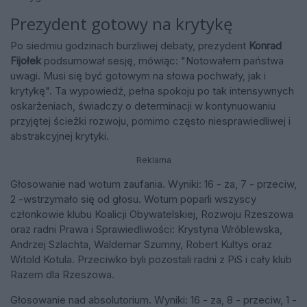
Prezydent gotowy na krytykę
Po siedmiu godzinach burzliwej debaty, prezydent
Konrad
Fijołek
podsumował sesję, mówiąc: "Notowałem państwa
uwagi. Musi się być gotowym na słowa pochwały, jak i
krytykę". Ta wypowiedź, pełna spokoju po tak intensywnych
oskarżeniach, świadczy o determinacji w kontynuowaniu
przyjętej ścieżki rozwoju, pomimo często niesprawiedliwej i
abstrakcyjnej krytyki.
Reklama
Głosowanie nad wotum zaufania. Wyniki: 16 - za, 7 - przeciw,
2 -wstrzymało się od głosu. Wotum poparli wszyscy
członkowie klubu Koalicji Obywatelskiej, Rozwoju Rzeszowa
oraz radni Prawa i Sprawiedliwości: Krystyna Wróblewska,
Andrzej Szlachta, Waldemar Szumny, Robert Kultys oraz
Witold Kotula. Przeciwko byli pozostali radni z PiS i cały klub
Razem dla Rzeszowa.
Głosowanie nad absolutorium. Wyniki: 16 - za, 8 - przeciw, 1 -