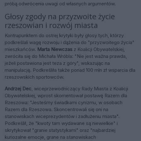
próbą odwrócenia uwagi od własnych argumentów.
Głosy zgody na przyzwoite życie
rzeszowian i rozwój miasta
Kontrapunktem do ostrej krytyki były głosy tych, którzy
podkreślali wagę rozwoju i dążenia do "przyzwoitego życia"
mieszkańców.
Marta Niewczas
z Koalicji Obywatelskiej,
zwróciła się do Michała Wróbla: "Nie jest ważna prawda,
jeżeli postawiona jest teza z góry", wskazując na
manipulację. Podkreśliła także ponad 100 mln zł wsparcia dla
rzeszowskich sportowców.
Andrzej Dec
, wiceprzewodniczący Rady Miasta z Koalicji
Obywatelskiej, wprost skomentował postawę Razem dla
Rzeszowa: "Jesteśmy świadkami cynizmu, w osobach
Razem dla Rzeszowa. Skoncentrowali się oni na
stanowiskach wiceprezydentów i zadłużeniu miasta".
Podkreślił, że "kwoty tam wydawane są niewielkie" i
skrytykował "granie statystykami" oraz "najbardziej
kuriozalne emocje, grane na stanowiskach