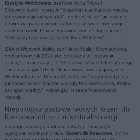
Krystyna Wróblewska
, szefowa klubu Prawa i
Sprawiedliwości, wyraziła "niepokój na zadłużenie miasta,
które powstaje od wielu lat" i podkreśliła, że "ani razu nie
powiedział pan, panie prezydencie, że wiele inwestycji
powstało dzięki Prawu i Sprawiedliwości". Jej zdaniem,
"dzisiejszy rząd koalicyjny nie dba o Rzeszów".
Z kolei Wojciech Jaślar
, szef klubu Koalicji Obywatelskiej,
podsumował rok 2024 jako obfitujący w "wyzwania i
szansy", zaznaczając, że "Rzeszów zyskał status istotnego
punktu na mapie" dzięki "kluczowym inwestycjom, m.in.
Wisłokostradzie". Podkreślił także, że "żeby inwestycje o
fundamentalnym znaczeniu mogły być realizowane, trzeba
zaciągać kredyty", wskazując na realia finansowania
rozwoju.
Niepokojąca postawa radnych Razem dla
Rzeszowa: od zarzutów do abstrakcji
Szczególną uwagę podczas debaty przyciągnęły
wystąpienia radnych z klubu
Razem dla Rzeszowa
, którzy