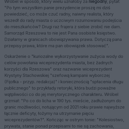
Wróbel w sposób, który wielu uznałoby za
niegodny
, pytał:
"Po tym wszystkim panie prezydencie proszę mi dziś
powiedzieć, co może czuć radny, naiwny realista, który
wszedł do rady miasta o uczciwym rozumowaniu podejścia
do mieszkańców? Drugi raz frajera z siebie zrobić nie dam.
Samorząd Rzeszowa to nie jest Pana osobiste księstwo.
Działamy w granicach obowiązywania prawa. Dotyczą pana
przepisy prawa, które ma pan obowiązek stosować".
Oskarżenie o "kuriozalne wykorzystywanie zużycia wody do
celów powołania wiceprezydenta miasta, bez żadnych
korzyści dla Rzeszowa" oraz nazwanie wiceprezydent
Krystyny Stachowskiej "szefową kampanii wyborczej
(Fijołka - przyp. redakcja)" i koniecznością "spłacenia długu
publicznego" to przykłady retoryki, która budzi poważne
wątpliwości co do jej merytorycznego charakteru. Wróbel
grzmiał: "Po co do licha w 190 tys. mieście, zadłużonym do
granic możliwości, notującym od 2021 roku prawie najwyższe
łącznie deficyty, łożymy na utrzymanie pięciu
wiceprezydentów?". Kończąc w ostrym tonie: "Kolesiostwo,
prywata, stanie ponad przepisami to nie są zachowania,