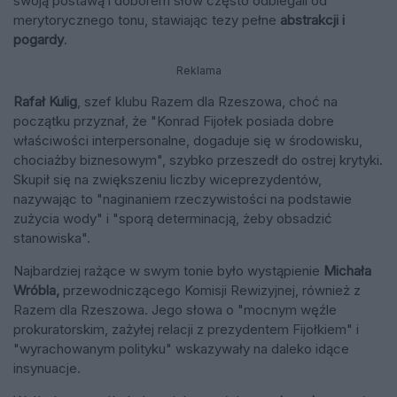
swoją postawą i doborem słów często odbiegali od
merytorycznego tonu, stawiając tezy pełne
abstrakcji i
pogardy
.
Reklama
Rafał Kulig
, szef klubu Razem dla Rzeszowa, choć na
początku przyznał, że "Konrad Fijołek posiada dobre
właściwości interpersonalne, dogaduje się w środowisku,
chociażby biznesowym", szybko przeszedł do ostrej krytyki.
Skupił się na zwiększeniu liczby wiceprezydentów,
nazywając to "naginaniem rzeczywistości na podstawie
zużycia wody" i "sporą determinacją, żeby obsadzić
stanowiska".
Najbardziej rażące w swym tonie było wystąpienie
Michała
Wróbla,
przewodniczącego Komisji Rewizyjnej, również z
Razem dla Rzeszowa. Jego słowa o "mocnym węźle
prokuratorskim, zażyłej relacji z prezydentem Fijołkiem" i
"wyrachowanym polityku" wskazywały na daleko idące
insynuacje.