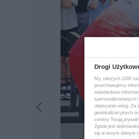
Drogi Użytkow
My, naszych 1160 zau
przechowujemy informa
standardowe informac
spersonalizowanych re
ulepszanie usług. Za
geolokalizacyjnych or
cenimy Twoją prywatno
Zgoda jest dobrowoln
się w lewym dolnym r