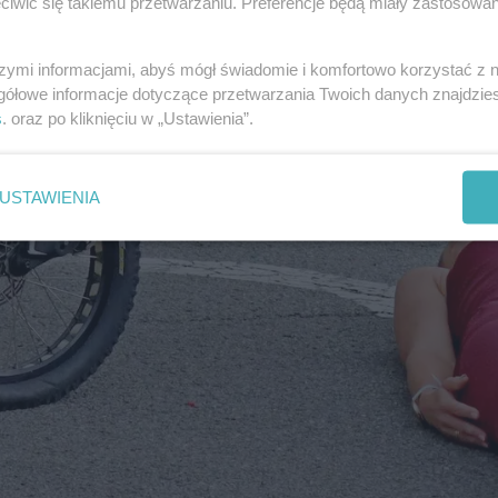
iwić się takiemu przetwarzaniu. Preferencje będą miały zastosowania
szymi informacjami, abyś mógł świadomie i komfortowo korzystać z
gółowe informacje dotyczące przetwarzania Twoich danych znajdzi
s
. oraz po kliknięciu w „Ustawienia”.
USTAWIENIA