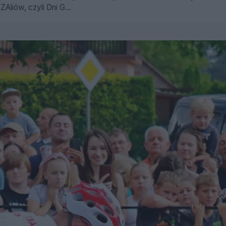
liów, czyli Dni G...