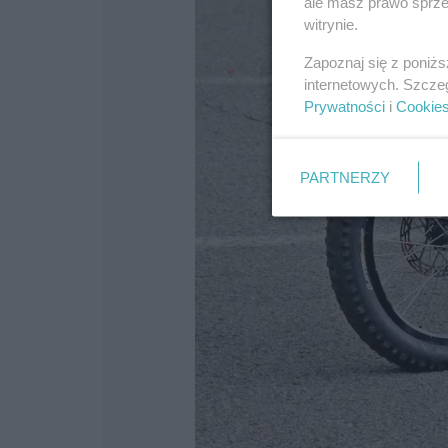
ale masz prawo sprzec
witrynie.
Zapoznaj się z poniż
internetowych. Szcze
Prywatności
i
Cookie
PARTNERZY