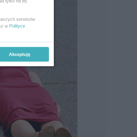
 tylko na tej
 naszych serwisów
esz w
Polityce
Akceptuję