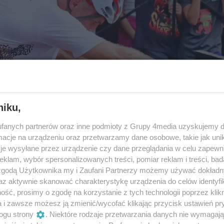
niku,
fanych partnerów oraz inne podmioty z Grupy 4media uzyskujemy d
cje na urządzeniu oraz przetwarzamy dane osobowe, takie jak unika
je wysyłane przez urządzenie czy dane przeglądania w celu zapewn
klam, wybór spersonalizowanych treści, pomiar reklam i treści, bad
 zgodą Użytkownika my i Zaufani Partnerzy możemy używać dokład
az aktywnie skanować charakterystykę urządzenia do celów identyfi
ść, prosimy o zgodę na korzystanie z tych technologii poprzez klikn
a i zawsze możesz ją zmienić/wycofać klikając przycisk ustawień pr
ogu strony
. Niektóre rodzaje przetwarzania danych nie wymagaj