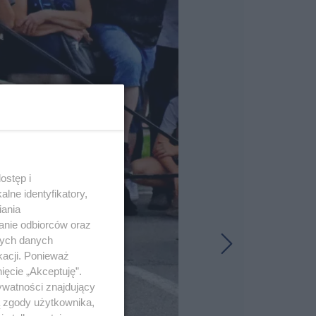
ostęp i
lne identyfikatory,
iania
anie odbiorców oraz
nych danych
kacji. Ponieważ
ięcie „Akceptuję”.
ywatności znajdujący
ą zgody użytkownika,