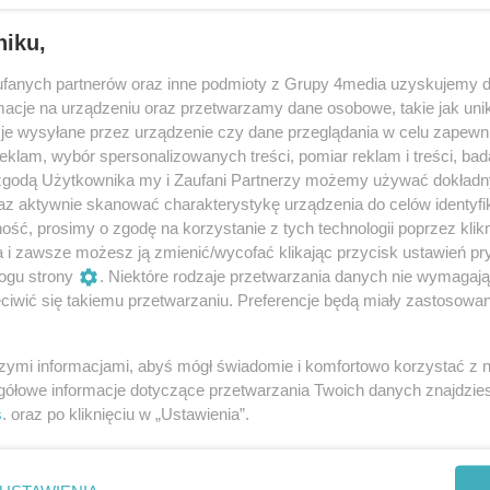
niku,
fanych partnerów oraz inne podmioty z Grupy 4media uzyskujemy d
cje na urządzeniu oraz przetwarzamy dane osobowe, takie jak unika
je wysyłane przez urządzenie czy dane przeglądania w celu zapewn
klam, wybór spersonalizowanych treści, pomiar reklam i treści, bad
 zgodą Użytkownika my i Zaufani Partnerzy możemy używać dokład
az aktywnie skanować charakterystykę urządzenia do celów identyfi
3
/ 48
ść, prosimy o zgodę na korzystanie z tych technologii poprzez klikn
a i zawsze możesz ją zmienić/wycofać klikając przycisk ustawień pr
ogu strony
. Niektóre rodzaje przetwarzania danych nie wymagaj
iwić się takiemu przetwarzaniu. Preferencje będą miały zastosowania
szymi informacjami, abyś mógł świadomie i komfortowo korzystać z
gółowe informacje dotyczące przetwarzania Twoich danych znajdzi
s
. oraz po kliknięciu w „Ustawienia”.