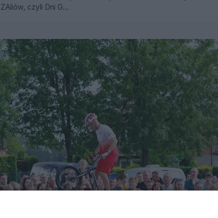
liów, czyli Dni G...