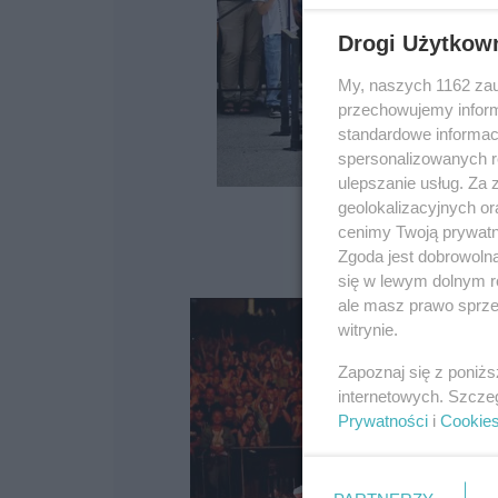
Drogi Użytkow
My, naszych 1162 zau
przechowujemy informa
standardowe informac
spersonalizowanych re
ulepszanie usług. Za
geolokalizacyjnych or
cenimy Twoją prywatno
Zgoda jest dobrowoln
się w lewym dolnym r
ale masz prawo sprzec
witrynie.
Zapoznaj się z poniż
internetowych. Szcze
Prywatności
i
Cookie