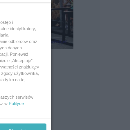
ostęp i
lne identyfikatory,
iania
anie odbiorców oraz
nych danych
kacji. Ponieważ
ięcie „Akceptuję”.
ywatności znajdujący
ą zgody użytkownika,
 tylko na tej
 naszych serwisów
esz w
Polityce