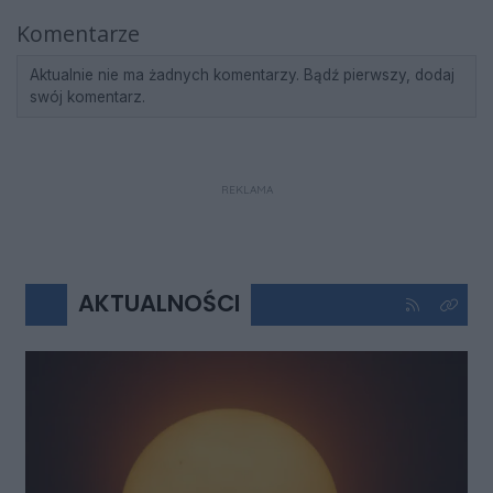
Komentarze
Aktualnie nie ma żadnych komentarzy. Bądź pierwszy, dodaj
swój komentarz.
REKLAMA
AKTUALNOŚCI
Kliknij aby 
Kliknij