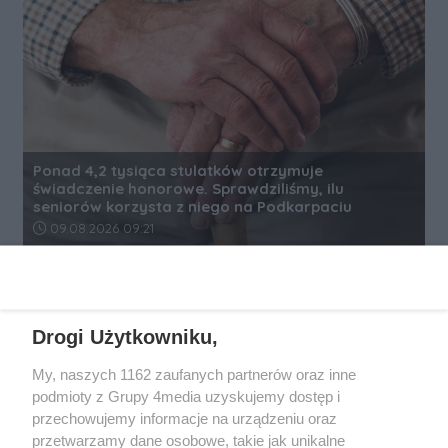
Ponad 4,2 tysiąca stulatków otrzymuje
świadczenie honorowe. Sprawdziliśmy, ilu
seniorów korzysta z niego na Podkarpaciu
Data dodania artykułu:
09.08.2026 09:21
REKLAMA
Drogi Użytkowniku,
My, naszych 1162 zaufanych partnerów oraz inne
podmioty z Grupy 4media uzyskujemy dostęp i
przechowujemy informacje na urządzeniu oraz
przetwarzamy dane osobowe, takie jak unikalne