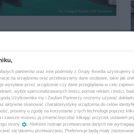
Reklama
niku,
fanych partnerów oraz inne podmioty z Grupy 4media uzyskujemy d
cje na urządzeniu oraz przetwarzamy dane osobowe, takie jak unika
je wysyłane przez urządzenie czy dane przeglądania w celu zapewn
klam, wybór spersonalizowanych treści, pomiar reklam i treści, bad
 zgodą Użytkownika my i Zaufani Partnerzy możemy używać dokład
az aktywnie skanować charakterystykę urządzenia do celów identyfi
ść, prosimy o zgodę na korzystanie z tych technologii poprzez klikn
a i zawsze możesz ją zmienić/wycofać klikając przycisk ustawień pr
ogu strony
. Niektóre rodzaje przetwarzania danych nie wymagaj
iwić się takiemu przetwarzaniu. Preferencje będą miały zastosowania