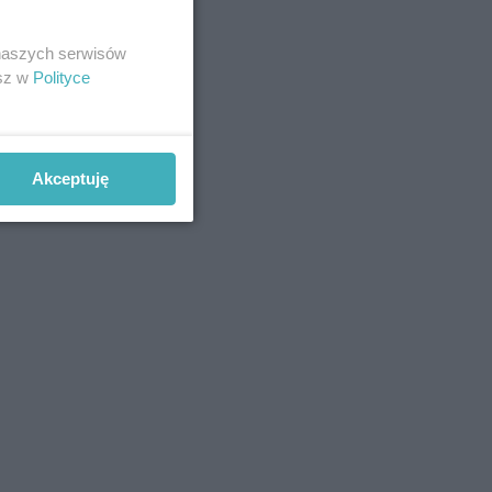
 naszych serwisów
esz w
Polityce
Akceptuję