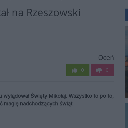
tał na Rzeszowski
Oceń
0
0
ku wylądował Święty Mikołaj. Wszystko to po to,
ać magię nadchodzących świąt