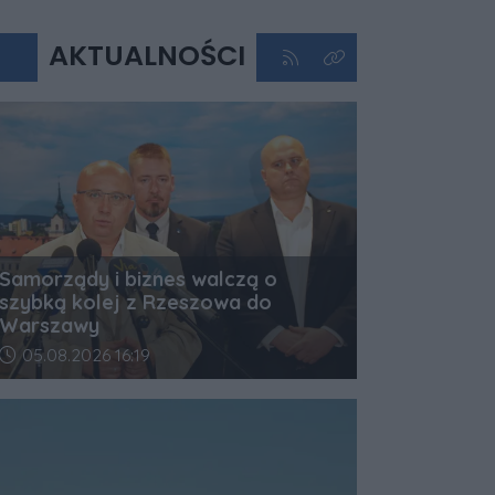
AKTUALNOŚCI
Kliknij aby przejść do kan
Kliknij aby zobaczyć 
Samorządy i biznes walczą o
szybką kolej z Rzeszowa do
Warszawy
Data dodania artykułu:
05.08.2026 16:19