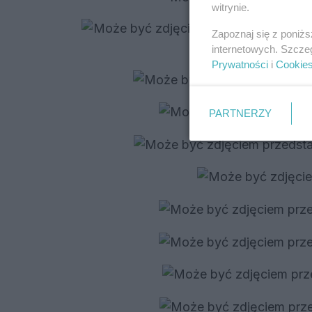
witrynie.
Zapoznaj się z poniż
internetowych. Szcze
Prywatności
i
Cookie
PARTNERZY