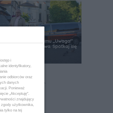
Dziennikarze programu „Uwaga!”
przyjadą do Rzeszowa. Spotkaj się
z nimi na Rynku
Data dodania artykułu:
05.08.2026 10:44
ostęp i
lne identyfikatory,
iania
anie odbiorców oraz
nych danych
REKLAMA
kacji. Ponieważ
ięcie „Akceptuję”.
ywatności znajdujący
ą zgody użytkownika,
 tylko na tej