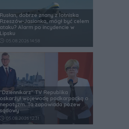
Rusłan, dobrze znany z lotniska
Rzeszów-Jasionka, mógł być celem
ataku? Alarm po incydencie w
Lipsku
Data dodania artykułu:
05.08.2026 14:58
"Dziennikarz" TV Republika
oskarżył wojewodę podkarpacką o
nepotyzm. Ta zapowiada pozew
sądowy
Data dodania artykułu:
05.08.2026 12:31