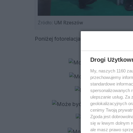
Źródło:
UM Rzeszów
Poniżej fotorelacja z wydarzenia:
Drogi Użytkow
My, naszych 1160 zau
przechowujemy informa
standardowe informac
spersonalizowanych re
ulepszanie usług. Za
geolokalizacyjnych or
cenimy Twoją prywatno
Zgoda jest dobrowoln
się w lewym dolnym r
ale masz prawo sprzec