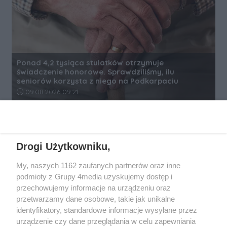
Ponad 4,2 tysiąca stulatków otrzymuje
świadczenie honorowe. Sprawdziliśmy, ilu
seniorów korzysta z niego na Podkarpaciu
Data dodania artykułu:
09.08.2026 09:21
REKLAMA
Drogi Użytkowniku,
My, naszych 1162 zaufanych partnerów oraz inne
podmioty z Grupy 4media uzyskujemy dostęp i
przechowujemy informacje na urządzeniu oraz
przetwarzamy dane osobowe, takie jak unikalne
identyfikatory, standardowe informacje wysyłane przez
urządzenie czy dane przeglądania w celu zapewniania