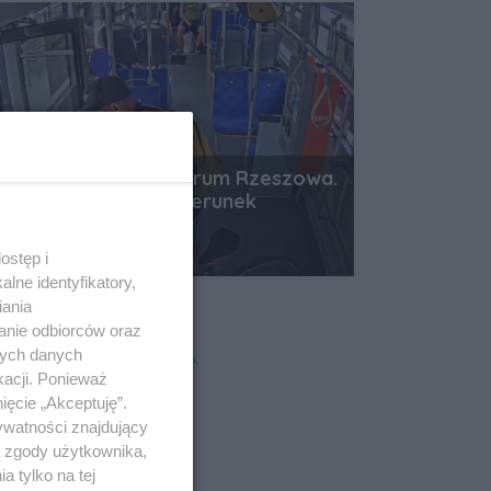
Ukradł rower w centrum Rzeszowa.
Policja publikuje wizerunek
mężczyzny
Data dodania artykułu:
08.08.2026 12:10
ostęp i
lne identyfikatory,
iania
anie odbiorców oraz
nych danych
REKLAMA
kacji. Ponieważ
ięcie „Akceptuję”.
ywatności znajdujący
ą zgody użytkownika,
 tylko na tej