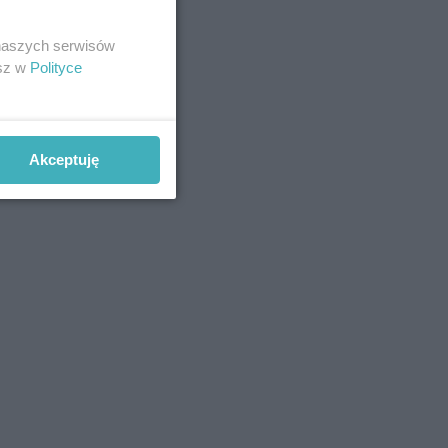
 naszych serwisów
esz w
Polityce
Akceptuję