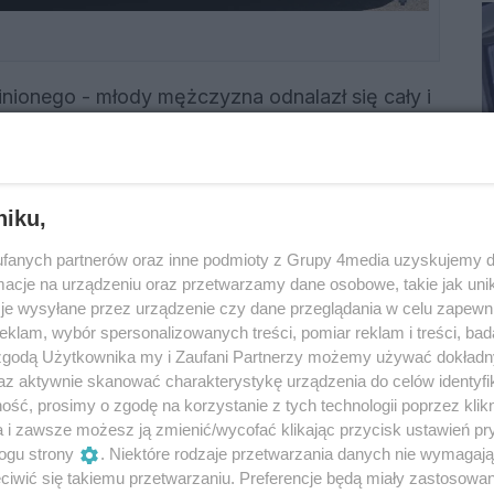
inionego - młody mężczyzna odnalazł się cały i
niku,
fanych partnerów oraz inne podmioty z Grupy 4media uzyskujemy d
cje na urządzeniu oraz przetwarzamy dane osobowe, takie jak unika
dzina miała ostatni kontakt telefoniczny z
je wysyłane przez urządzenie czy dane przeglądania w celu zapewn
 W momencie rozmowy 30-latek przebywał na
klam, wybór spersonalizowanych treści, pomiar reklam i treści, bad
 mężczyzna nie nawiązał ponownego kontaktu
 zgodą Użytkownika my i Zaufani Partnerzy możemy używać dokład
az aktywnie skanować charakterystykę urządzenia do celów identyfi
pozostaje nieaktywny. Mundurowi natychmiast
ść, prosimy o zgodę na korzystanie z tych technologii poprzez klikn
ającą na celu ustalenie aktualnego miejsca
a i zawsze możesz ją zmienić/wycofać klikając przycisk ustawień pr
ogu strony
. Niektóre rodzaje przetwarzania danych nie wymagaj
iwić się takiemu przetwarzaniu. Preferencje będą miały zastosowania