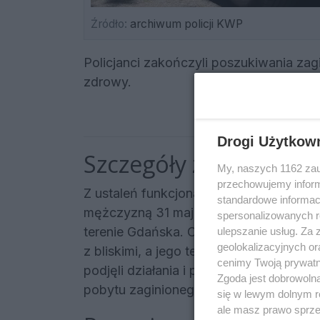
Źródło:
archiwum policji KWP
Policjanci zakończyli poszukiwania zag
zdrowy.
Drogi Użytkow
Szczegóły zaginięcia
My, naszych 1162 zau
przechowujemy informa
Z ustaleń funkcjonariuszy wynika, że ro
standardowe informac
mężczyzną 31 maja o godzinie 12:00.
spersonalizowanych re
terenie Gdańska. Od tamtego momentu
ulepszanie usług. Za
geolokalizacyjnych or
z bliskimi, a jego telefon komórkowy 
cenimy Twoją prywatno
podjęli działania i prowadzą operację m
Zgoda jest dobrowoln
pobytu zaginionego.
się w lewym dolnym r
ale masz prawo sprzec