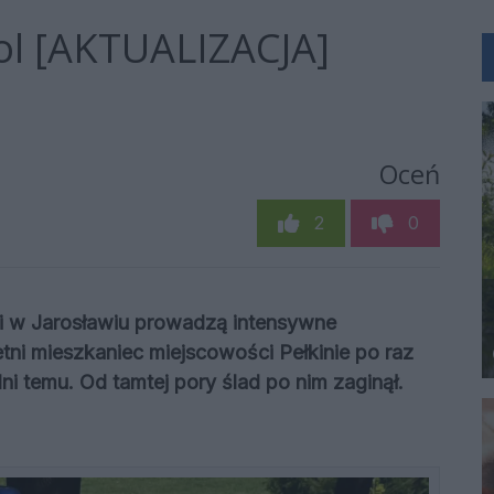
rol [AKTUALIZACJA]
Oceń
2
0
ji w Jarosławiu prowadzą intensywne
tni mieszkaniec miejscowości Pełkinie po raz
 dni temu. Od tamtej pory ślad po nim zaginął.