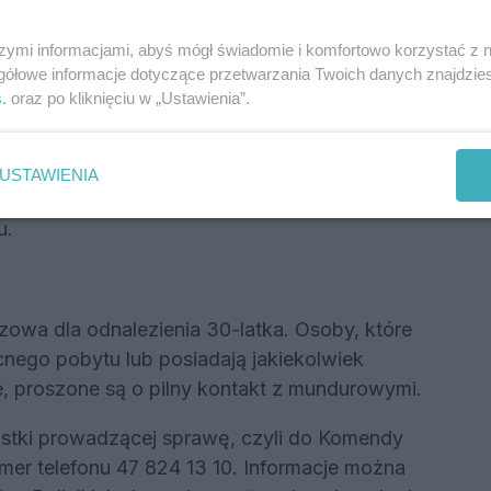
szymi informacjami, abyś mógł świadomie i komfortowo korzystać z
stu i szczupłą budowę ciała. Cechują go
gółowe informacje dotyczące przetwarzania Twoich danych znajdzi
ścięte na tak zwanego jeża. Jego uszy są
s
. oraz po kliknięciu w „Ustawienia”.
Reklama
USTAWIENIA
siada tatuaż w kształcie zegara
u.
zowa dla odnalezienia 30-latka. Osoby, które
ecnego pobytu lub posiadają jakiekolwiek
proszone są o pilny kontakt z mundurowymi.
stki prowadzącej sprawę, czyli do Komendy
mer telefonu 47 824 13 10. Informacje można