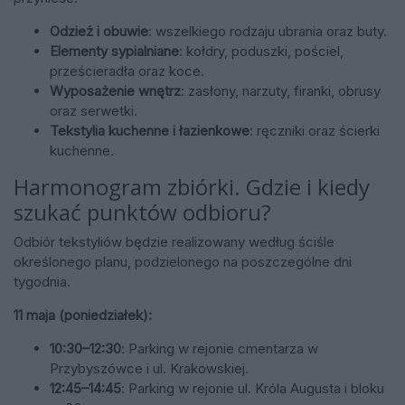
Odzież i obuwie
: wszelkiego rodzaju ubrania oraz buty.
Elementy sypialniane
: kołdry, poduszki, pościel,
prześcieradła oraz koce.
Wyposażenie wnętrz
: zasłony, narzuty, firanki, obrusy
oraz serwetki.
Tekstylia kuchenne i łazienkowe
: ręczniki oraz ścierki
kuchenne.
Harmonogram zbiórki. Gdzie i kiedy
szukać punktów odbioru?
Odbiór tekstyliów będzie realizowany według ściśle
określonego planu, podzielonego na poszczególne dni
tygodnia.
11 maja (poniedziałek):
10:30–12:30
: Parking w rejonie cmentarza w
Przybyszówce i ul. Krakowskiej.
12:45–14:45
: Parking w rejonie ul. Króla Augusta i bloku