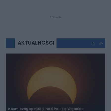
REKLAMA
AKTUALNOŚCI
Kliknij aby 
Kliknij
Kosmiczny spektakl nad Polską. Głębokie