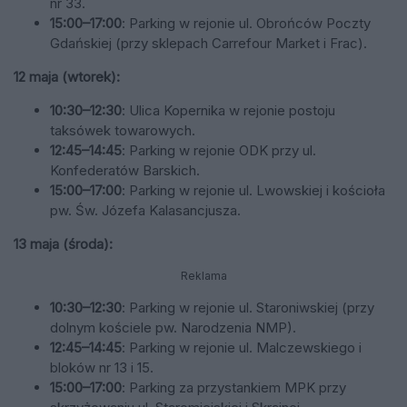
nr 33.
15:00–17:00
: Parking w rejonie ul. Obrońców Poczty
Gdańskiej (przy sklepach Carrefour Market i Frac).
12 maja (wtorek):
10:30–12:30
: Ulica Kopernika w rejonie postoju
taksówek towarowych.
12:45–14:45
: Parking w rejonie ODK przy ul.
Konfederatów Barskich.
15:00–17:00
: Parking w rejonie ul. Lwowskiej i kościoła
pw. Św. Józefa Kalasancjusza.
13 maja (środa):
Reklama
10:30–12:30
: Parking w rejonie ul. Staroniwskiej (przy
dolnym kościele pw. Narodzenia NMP).
12:45–14:45
: Parking w rejonie ul. Malczewskiego i
bloków nr 13 i 15.
15:00–17:00
: Parking za przystankiem MPK przy