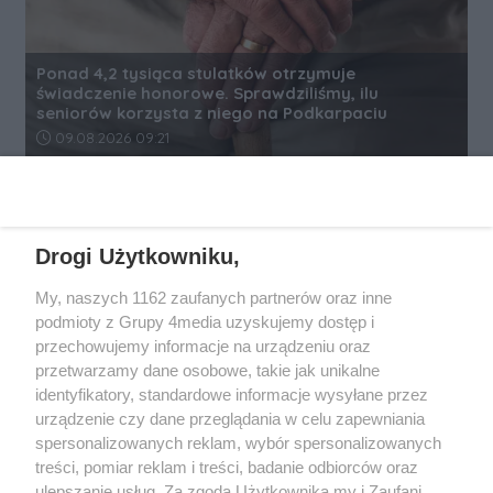
Ponad 4,2 tysiąca stulatków otrzymuje
świadczenie honorowe. Sprawdziliśmy, ilu
seniorów korzysta z niego na Podkarpaciu
Data dodania artykułu:
09.08.2026 09:21
REKLAMA
Drogi Użytkowniku,
My, naszych 1162 zaufanych partnerów oraz inne
podmioty z Grupy 4media uzyskujemy dostęp i
przechowujemy informacje na urządzeniu oraz
przetwarzamy dane osobowe, takie jak unikalne
identyfikatory, standardowe informacje wysyłane przez
urządzenie czy dane przeglądania w celu zapewniania
spersonalizowanych reklam, wybór spersonalizowanych
Wydawcą
rzeszow-info.pl
jest:
treści, pomiar reklam i treści, badanie odbiorców oraz
FUNDACJA MEDIÓW NIEZALEŻNYCH LIBERTAS
ul. Kopernika 10, 35-002 Rzeszów
ulepszanie usług. Za zgodą Użytkownika my i Zaufani