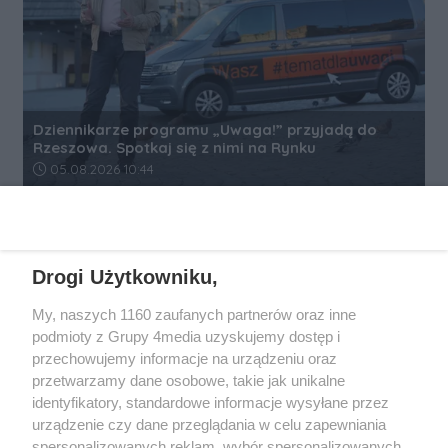
Dziennikarze programu „Uwaga!” przyjadą do
Rzeszowa. Spotkaj się z nimi na Rynku
Data dodania artykułu:
05.08.2026 10:44
REKLAMA
Drogi Użytkowniku,
My, naszych 1160 zaufanych partnerów oraz inne
podmioty z Grupy 4media uzyskujemy dostęp i
przechowujemy informacje na urządzeniu oraz
przetwarzamy dane osobowe, takie jak unikalne
identyfikatory, standardowe informacje wysyłane przez
urządzenie czy dane przeglądania w celu zapewniania
spersonalizowanych reklam, wybór spersonalizowanych