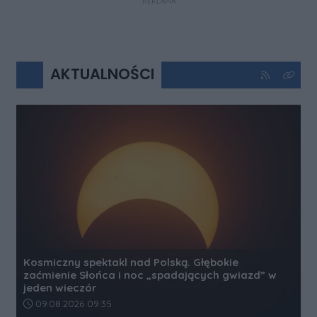
REKLAMA
AKTUALNOŚCI
Kliknij aby 
Kliknij
Kosmiczny spektakl nad Polską. Głębokie
zaćmienie Słońca i noc „spadających gwiazd” w
jeden wieczór
Data dodania artykułu:
09.08.2026 09:35