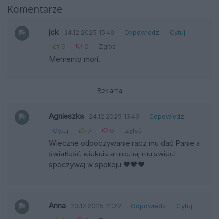
Komentarze
jck
24.12.2025 15:49
Odpowiedz
Cytuj
0
0
Zgłoś
Memento mori.
Reklama
Agnieszka
24.12.2025 13:49
Odpowiedz
Cytuj
0
0
Zgłoś
Wieczne odpoczywanie racz mu dać Panie a
światłość wiekuista niechaj mu swieci
spoczywaj w spokoju 🖤🖤🖤
Anna
23.12.2025 21:22
Odpowiedz
Cytuj