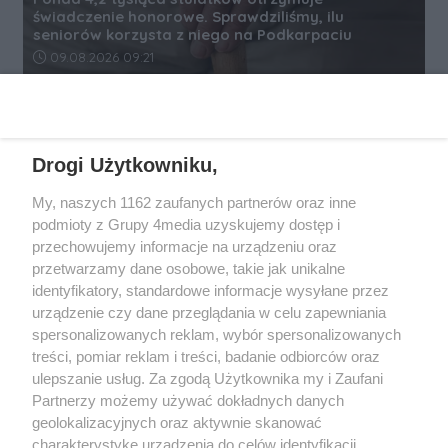
świadczenie honorowe. Sprawdziliśmy, ilu
seniorów korzysta z niego na Podkarpaciu
Data dodania artykułu:
09.08.2026 09:21
REKLAMA
Drogi Użytkowniku,
My, naszych 1162 zaufanych partnerów oraz inne
podmioty z Grupy 4media uzyskujemy dostęp i
przechowujemy informacje na urządzeniu oraz
przetwarzamy dane osobowe, takie jak unikalne
identyfikatory, standardowe informacje wysyłane przez
urządzenie czy dane przeglądania w celu zapewniania
spersonalizowanych reklam, wybór spersonalizowanych
Wydawcą
rzeszow-info.pl
jest:
treści, pomiar reklam i treści, badanie odbiorców oraz
FUNDACJA MEDIÓW NIEZALEŻNYCH LIBERTAS
ul. Kopernika 10, 35-002 Rzeszów
ulepszanie usług. Za zgodą Użytkownika my i Zaufani
Partnerzy możemy używać dokładnych danych
geolokalizacyjnych oraz aktywnie skanować
e-mail:
redakcja@rzeszow-info.pl
charakterystykę urządzenia do celów identyfikacji.