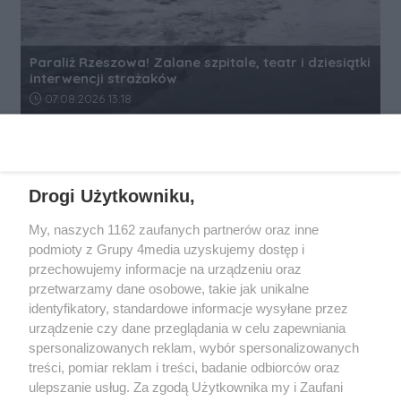
Paraliż Rzeszowa! Zalane szpitale, teatr i dziesiątki
interwencji strażaków
Data dodania artykułu:
07.08.2026 13:18
REKLAMA
Drogi Użytkowniku,
My, naszych 1162 zaufanych partnerów oraz inne
podmioty z Grupy 4media uzyskujemy dostęp i
przechowujemy informacje na urządzeniu oraz
przetwarzamy dane osobowe, takie jak unikalne
identyfikatory, standardowe informacje wysyłane przez
urządzenie czy dane przeglądania w celu zapewniania
spersonalizowanych reklam, wybór spersonalizowanych
Wydawcą
rzeszow-info.pl
jest:
treści, pomiar reklam i treści, badanie odbiorców oraz
FUNDACJA MEDIÓW NIEZALEŻNYCH LIBERTAS
ul. Kopernika 10, 35-002 Rzeszów
ulepszanie usług. Za zgodą Użytkownika my i Zaufani