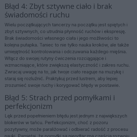
Błąd 4: Zbyt sztywne ciało i brak
świadomości ruchu
Wielu początkujących tancerzy na początku jest spiętych i
zbyt sztywnych, co utrudnia płynność ruchów i ekspresję.
Brak świadomości własnego ciała i jego możliwości to
kolejna pułapka. Taniec to nie tylko nauka kroków, ale także
umiejętność kontrolowania i odczuwania każdego mięśnia.
Włącz do swojej rutyny ćwiczenia rozciągające i
wzmacniające, które zwiększą elastyczność i zakres ruchu.
Zwracaj uwagę na to, jak twoje ciało reaguje na muzykę i
staraj się rozluźnić. Praktykuj przed lustrem, aby lepiej
zrozumieć swoje ruchy i korygować błędy w postawie.
Błąd 5: Strach przed pomyłkami i
perfekcjonizm
Lęk przed popełnieniem błędu jest jednym z największych
blokerów w tańcu. Perfekcjonizm, choć z pozoru
pozytywny, może paraliżować i odbierać radość z procesu
nauki. Pamiętaj, że pomyłki są nieodłączną częścią rozwoju.