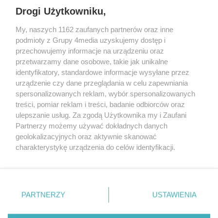
REKLAMA
Drogi Użytkowniku,
My, naszych 1162 zaufanych partnerów oraz inne
podmioty z Grupy 4media uzyskujemy dostęp i
przechowujemy informacje na urządzeniu oraz
przetwarzamy dane osobowe, takie jak unikalne
identyfikatory, standardowe informacje wysyłane przez
urządzenie czy dane przeglądania w celu zapewniania
spersonalizowanych reklam, wybór spersonalizowanych
Wydawcą
rzeszow-info.pl
jest:
treści, pomiar reklam i treści, badanie odbiorców oraz
FUNDACJA MEDIÓW NIEZALEŻNYCH LIBERTAS
ul. Kopernika 10, 35-002 Rzeszów
ulepszanie usług. Za zgodą Użytkownika my i Zaufani
Partnerzy możemy używać dokładnych danych
geolokalizacyjnych oraz aktywnie skanować
e-mail:
redakcja@rzeszow-info.pl
charakterystykę urządzenia do celów identyfikacji.
Ponieważ cenimy Twoją prywatność, prosimy o zgodę na
korzystanie z tych technologii poprzez kliknięcie
„Akceptuję”. Zgoda jest dobrowolna i zawsze możesz ją
Redakcja
Kontakt
Regulamin
Zasady dodawania i publikacji komentarzy
Patronaty
zmienić/wycofać klikając przycisk ustawień prywatności
PARTNERZY
USTAWIENIA
Polityka Prywatności
znajdujący się w lewym dolnym rogu strony
. Niektóre
rodzaje przetwarzania danych nie wymagają zgody