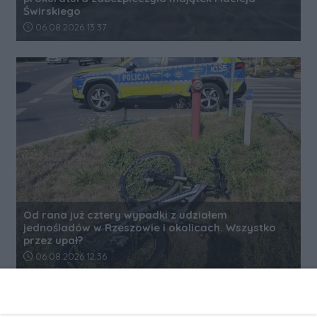
Świrskiego
Data dodania artykułu:
06.08.2026 13:37
Od rana już cztery wypadki z udziałem
jednośladów w Rzeszowie i okolicach. Wszystko
przez upał?
Data dodania artykułu:
06.08.2026 12:36