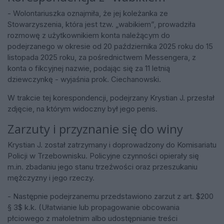
- Wolontariuszka oznajmiła, że jej koleżanka ze
Stowarzyszenia, która jest tzw. „wabikiem”, prowadziła
rozmowę z użytkownikiem konta należącym do
podejrzanego w okresie od 20 października 2025 roku do 15
listopada 2025 roku, za pośrednictwem Messengera, z
konta o fikcyjnej nazwie, podając się za 11 letnią
dziewczynkę - wyjaśnia prok. Ciechanowski.
W trakcie tej korespondencji, podejrzany Krystian J. przesłał
zdjęcie, na którym widoczny był jego penis.
Zarzuty i przyznanie się do winy
Krystian J. został zatrzymany i doprowadzony do Komisariatu
Policji w Trzebownisku. Policyjne czynności opierały się
m.in. zbadaniu jego stanu trzeźwości oraz przeszukaniu
mężczyzny i jego rzeczy.
- Następnie podejrzanemu przedstawiono zarzut z art. $200
§ 3$ k.k. (Ułatwianie lub propagowanie obcowania
płciowego z małoletnim albo udostępnianie treści