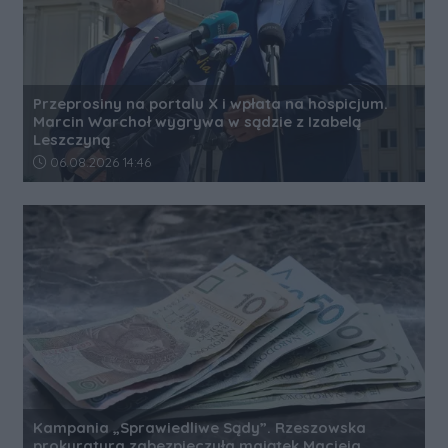
Przeprosiny na portalu X i wpłata na hospicjum.
Marcin Warchoł wygrywa w sądzie z Izabelą
Leszczyną
Data dodania artykułu:
06.08.2026 14:46
Kampania „Sprawiedliwe Sądy”. Rzeszowska
prokuratura zabezpieczyła majątek Macieja