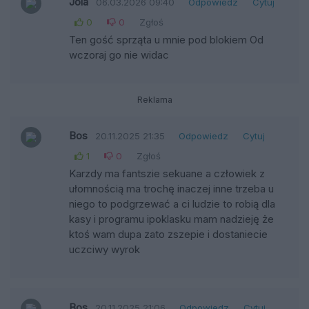
Jola
06.03.2026 09:40
Odpowiedz
Cytuj
0
0
Zgłoś
Ten gość sprząta u mnie pod blokiem Od
wczoraj go nie widac
Reklama
Bos
20.11.2025 21:35
Odpowiedz
Cytuj
1
0
Zgłoś
Karzdy ma fantszie sekuane a człowiek z
ułomnością ma trochę inaczej inne trzeba u
niego to podgrzewać a ci ludzie to robią dla
kasy i programu ipoklasku mam nadzieję że
ktoś wam dupa zato zszepie i dostaniecie
uczciwy wyrok
Bos
20.11.2025 21:06
Odpowiedz
Cytuj