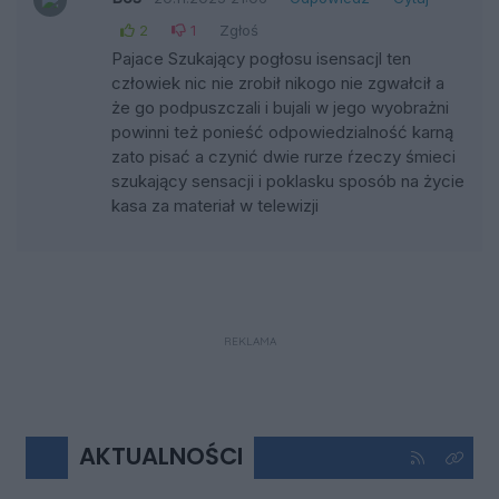
2
1
Zgłoś
Pajace Szukający pogłosu isensacjl ten
człowiek nic nie zrobił nikogo nie zgwałcił a
że go podpuszczali i bujali w jego wyobrażni
powinni też ponieść odpowiedzialność karną
zato pisać a czynić dwie rurze ŕzeczy śmieci
szukający sensacji i poklasku sposób na życie
kasa za materiał w telewizji
REKLAMA
AKTUALNOŚCI
Kliknij aby 
Kliknij