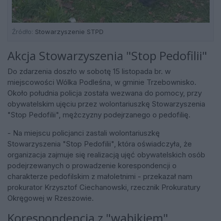
Źródło:
Stowarzyszenie STPD
Akcja Stowarzyszenia "Stop Pedofilii"
Do zdarzenia doszło w sobotę 15 listopada br. w
miejscowości Wólka Podleśna, w gminie Trzebownisko.
Około południa policja została wezwana do pomocy, przy
obywatelskim ujęciu przez wolontariuszkę Stowarzyszenia
"Stop Pedofilii", mężczyzny podejrzanego o pedofilię.
- Na miejscu policjanci zastali wolontariuszkę
Stowarzyszenia "Stop Pedofilii", która oświadczyła, że
organizacja zajmuje się realizacją ujęć obywatelskich osób
podejrzewanych o prowadzenie korespondencji o
charakterze pedofilskim z małoletnimi - przekazał nam
prokurator Krzysztof Ciechanowski, rzecznik Prokuratury
Okręgowej w Rzeszowie.
Korespondencja z "wabikiem"