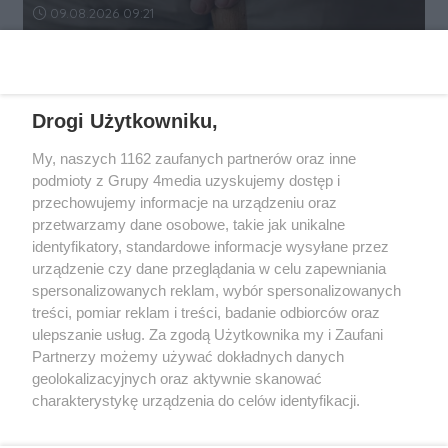
Data dodania artykułu:
09.08.2026 09:21
REKLAMA
Drogi Użytkowniku,
My, naszych 1162 zaufanych partnerów oraz inne
podmioty z Grupy 4media uzyskujemy dostęp i
przechowujemy informacje na urządzeniu oraz
przetwarzamy dane osobowe, takie jak unikalne
identyfikatory, standardowe informacje wysyłane przez
urządzenie czy dane przeglądania w celu zapewniania
spersonalizowanych reklam, wybór spersonalizowanych
Wydawcą
rzeszow-info.pl
jest:
treści, pomiar reklam i treści, badanie odbiorców oraz
FUNDACJA MEDIÓW NIEZALEŻNYCH LIBERTAS
ul. Kopernika 10, 35-002 Rzeszów
ulepszanie usług. Za zgodą Użytkownika my i Zaufani
Partnerzy możemy używać dokładnych danych
geolokalizacyjnych oraz aktywnie skanować
e-mail:
redakcja@rzeszow-info.pl
charakterystykę urządzenia do celów identyfikacji.
Ponieważ cenimy Twoją prywatność, prosimy o zgodę na
korzystanie z tych technologii poprzez kliknięcie