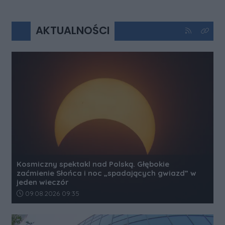
AKTUALNOŚCI
Kliknij aby 
Kliknij
Kosmiczny spektakl nad Polską. Głębokie
zaćmienie Słońca i noc „spadających gwiazd” w
jeden wieczór
Data dodania artykułu:
09.08.2026 09:35