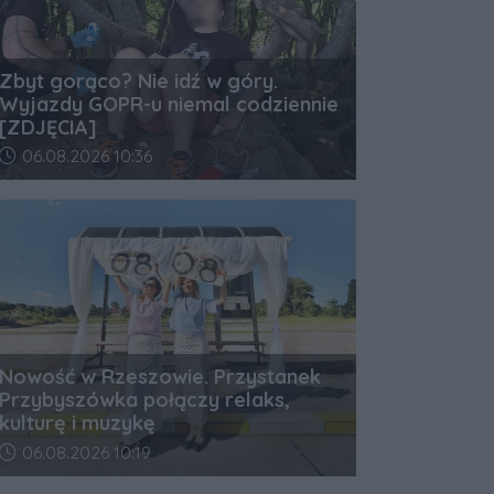
Zbyt gorąco? Nie idź w góry.
Wyjazdy GOPR-u niemal codziennie
[ZDJĘCIA]
Data dodania artykułu:
06.08.2026 10:36
Nowość w Rzeszowie. Przystanek
Przybyszówka połączy relaks,
kulturę i muzykę
Data dodania artykułu:
06.08.2026 10:19