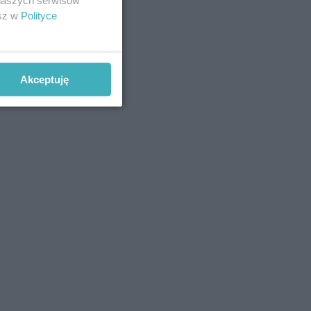
esz w
Polityce
Akceptuję