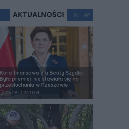
AKTUALNOŚCI
Kliknij aby przejść do kan
Kliknij aby zobaczyć 
Kara finansowa dla Beaty Szydło.
Była premier nie stawiała się na
przesłuchania w Rzeszowie
Data dodania artykułu:
06.08.2026 11:04