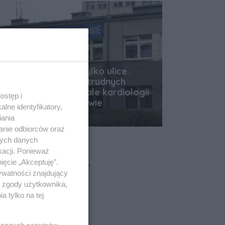
Upał paraliżuje nie tylko ulice.
Rodzice alarmują o trudnych
warunkach na oddziale kardiologii
ostęp i
dziecięcej w Rzeszowie
lne identyfikatory,
Data dodania artykułu:
06.08.2026 10:00
iania
anie odbiorców oraz
nych danych
kacji. Ponieważ
ięcie „Akceptuję”.
REKLAMA
ywatności znajdujący
ą zgody użytkownika,
 tylko na tej
 naszych serwisów