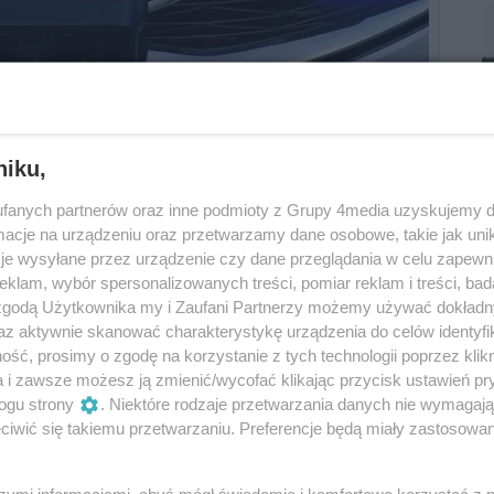
niku,
fanych partnerów oraz inne podmioty z Grupy 4media uzyskujemy d
cje na urządzeniu oraz przetwarzamy dane osobowe, takie jak unika
na Nowym Mieście prowadzili intensywne
je wysyłane przez urządzenie czy dane przeglądania w celu zapewn
mi się włamaniami do altanek. Od początku
klam, wybór spersonalizowanych treści, pomiar reklam i treści, bad
ednego ogrodu działkowego doszło do
sześciu
 zgodą Użytkownika my i Zaufani Partnerzy możemy używać dokład
az aktywnie skanować charakterystykę urządzenia do celów identyfi
ść, prosimy o zgodę na korzystanie z tych technologii poprzez klikn
 się do domków,
wyważając drzwi lub okna
, a
a i zawsze możesz ją zmienić/wycofać klikając przycisk ustawień pr
ogu strony
. Niektóre rodzaje przetwarzania danych nie wymagaj
 ich wyposażenie, a także
drobny sprzęt
iwić się takiemu przetwarzaniu. Preferencje będą miały zastosowania
yznał się do winy
szymi informacjami, abyś mógł świadomie i komfortowo korzystać z