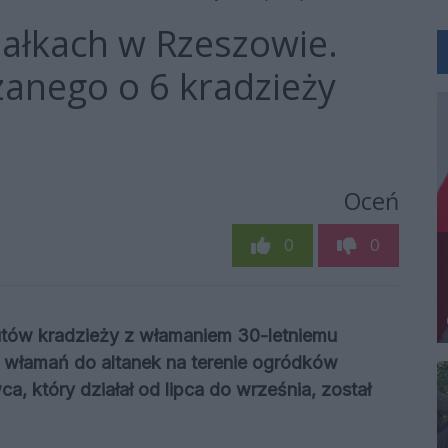
iałkach w Rzeszowie.
anego o 6 kradzieży
Oceń
0
0
zutów kradzieży z włamaniem 30-letniemu
ę włamań do altanek na terenie ogródków
 który działał od lipca do września, został