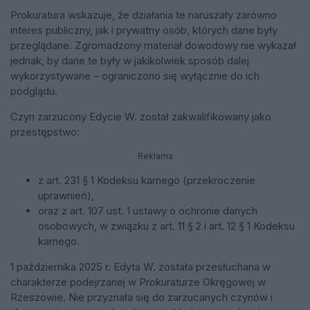
Prokuratura wskazuje, że działania te naruszały zarówno
interes publiczny, jak i prywatny osób, których dane były
przeglądane. Zgromadzony materiał dowodowy nie wykazał
jednak, by dane te były w jakikolwiek sposób dalej
wykorzystywane – ograniczono się wyłącznie do ich
podglądu.
Czyn zarzucony Edycie W. został zakwalifikowany jako
przestępstwo:
Reklama
z art. 231 § 1 Kodeksu karnego (przekroczenie
uprawnień),
oraz z art. 107 ust. 1 ustawy o ochronie danych
osobowych, w związku z art. 11 § 2 i art. 12 § 1 Kodeksu
karnego.
1 października 2025 r. Edyta W. została przesłuchana w
charakterze podejrzanej w Prokuraturze Okręgowej w
Rzeszowie. Nie przyznała się do zarzucanych czynów i