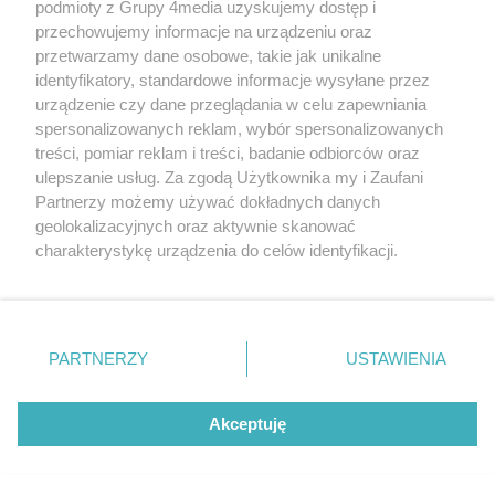
podmioty z Grupy 4media uzyskujemy dostęp i
przechowujemy informacje na urządzeniu oraz
przetwarzamy dane osobowe, takie jak unikalne
identyfikatory, standardowe informacje wysyłane przez
urządzenie czy dane przeglądania w celu zapewniania
spersonalizowanych reklam, wybór spersonalizowanych
Wydawcą
rzeszow-info.pl
jest:
treści, pomiar reklam i treści, badanie odbiorców oraz
FUNDACJA MEDIÓW NIEZALEŻNYCH LIBERTAS
ul. Kopernika 10, 35-002 Rzeszów
ulepszanie usług. Za zgodą Użytkownika my i Zaufani
Partnerzy możemy używać dokładnych danych
geolokalizacyjnych oraz aktywnie skanować
e-mail:
redakcja@rzeszow-info.pl
charakterystykę urządzenia do celów identyfikacji.
Ponieważ cenimy Twoją prywatność, prosimy o zgodę na
korzystanie z tych technologii poprzez kliknięcie
„Akceptuję”. Zgoda jest dobrowolna i zawsze możesz ją
Redakcja
Kontakt
Regulamin
Zasady dodawania i publikacji komentarzy
Patronaty
zmienić/wycofać klikając przycisk ustawień prywatności
PARTNERZY
USTAWIENIA
Polityka Prywatności
znajdujący się w lewym dolnym rogu strony
. Niektóre
rodzaje przetwarzania danych nie wymagają zgody
użytkownika, ale masz prawo sprzeciwić się takiemu
Akceptuję
przetwarzaniu. Preferencje będą miały zastosowania tylko
na tej witrynie.
CMS portalu
przygotowany przez