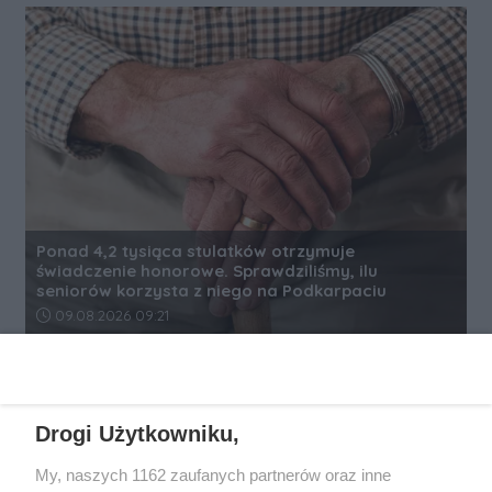
Ponad 4,2 tysiąca stulatków otrzymuje
świadczenie honorowe. Sprawdziliśmy, ilu
seniorów korzysta z niego na Podkarpaciu
Data dodania artykułu:
09.08.2026 09:21
REKLAMA
Drogi Użytkowniku,
My, naszych 1162 zaufanych partnerów oraz inne