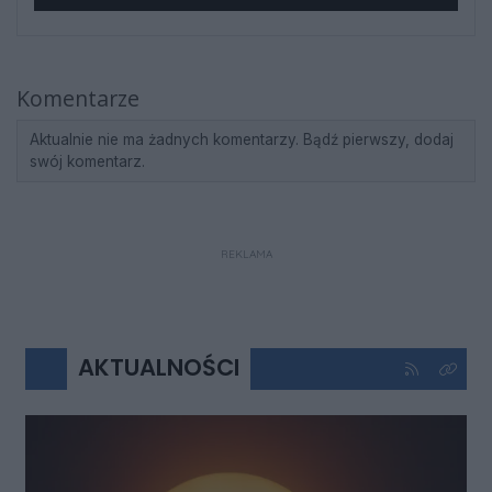
Komentarze
Aktualnie nie ma żadnych komentarzy. Bądź pierwszy, dodaj
swój komentarz.
REKLAMA
AKTUALNOŚCI
Kliknij aby 
Kliknij