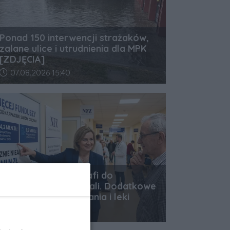
Ponad 150 interwencji strażaków,
zalane ulice i utrudnienia dla MPK
[ZDJĘCIA]
Data dodania artykułu:
07.08.2026 15:40
Niemal 124 mln zł trafi do
podkarpackich szpitali. Dodatkowe
środki na nadwykonania i leki
Data dodania artykułu:
07.08.2026 13:38