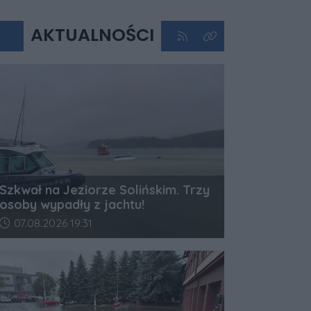
AKTUALNOŚCI
Kliknij aby przejść do kan
Kliknij aby zobaczyć 
Szkwał na Jeziorze Solińskim. Trzy
osoby wypadły z jachtu!
Data dodania artykułu:
07.08.2026 19:31