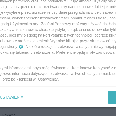
fanych partnerów oraz inne podmioty z Grupy 4media uzyskujemy d
cje na urządzeniu oraz przetwarzamy dane osobowe, takie jak unika
je wysyłane przez urządzenie czy dane przeglądania w celu zapewn
klam, wybór spersonalizowanych treści, pomiar reklam i treści, bad
 zgodą Użytkownika my i Zaufani Partnerzy możemy używać dokład
az aktywnie skanować charakterystykę urządzenia do celów identyfi
ść, prosimy o zgodę na korzystanie z tych technologii poprzez klikn
a i zawsze możesz ją zmienić/wycofać klikając przycisk ustawień pr
ogu strony
. Niektóre rodzaje przetwarzania danych nie wymagaj
 zalewem
iwić się takiemu przetwarzaniu. Preferencje będą miały zastosowania
d godziną 19:00. Według wstępnych ustaleń, 22-
szymi informacjami, abyś mógł świadomie i komfortowo korzystać z
 wszedł do wody i po kilku metrach od brzegu
gółowe informacje dotyczące przetwarzania Twoich danych znajdzi
powierzchnią.
s
. oraz po kliknięciu w „Ustawienia”.
y ratunkowe. Płetwonurkowie szybko wydobyli
nimację, jednak pomimo wysiłków ratowników,
USTAWIENIA
ić.
Reklama