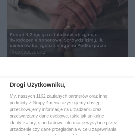
Ponad 4,2 tysiąca stulatków otrzymuje
świadczenie honorowe. Sprawdziliśmy, ilu
seniorów korzysta z niego na Podkarpaciu
Data dodania artykułu:
09.08.2026 09:21
REKLAMA
Drogi Użytkowniku,
My, naszych 1162 zaufanych partnerów oraz inne
podmioty z Grupy 4media uzyskujemy dostęp i
przechowujemy informacje na urządzeniu oraz
przetwarzamy dane osobowe, takie jak unikalne
identyfikatory, standardowe informacje wysyłane przez
urządzenie czy dane przeglądania w celu zapewniania