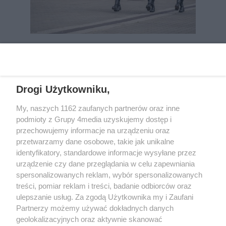
REKLAMA
Drogi Użytkowniku,
My, naszych 1162 zaufanych partnerów oraz inne
podmioty z Grupy 4media uzyskujemy dostęp i
przechowujemy informacje na urządzeniu oraz
przetwarzamy dane osobowe, takie jak unikalne
identyfikatory, standardowe informacje wysyłane przez
urządzenie czy dane przeglądania w celu zapewniania
spersonalizowanych reklam, wybór spersonalizowanych
Wydawcą
rzeszow-info.pl
jest:
treści, pomiar reklam i treści, badanie odbiorców oraz
FUNDACJA MEDIÓW NIEZALEŻNYCH LIBERTAS
ul. Kopernika 10, 35-002 Rzeszów
ulepszanie usług. Za zgodą Użytkownika my i Zaufani
Partnerzy możemy używać dokładnych danych
geolokalizacyjnych oraz aktywnie skanować
e-mail:
redakcja@rzeszow-info.pl