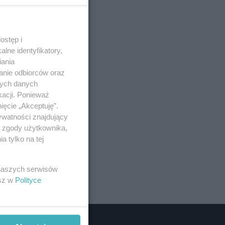
ostęp i
lne identyfikatory,
iania
anie odbiorców oraz
nych danych
kacji. Ponieważ
ięcie „Akceptuję”.
ywatności znajdujący
ą zgody użytkownika,
 tylko na tej
 naszych serwisów
esz w
Polityce