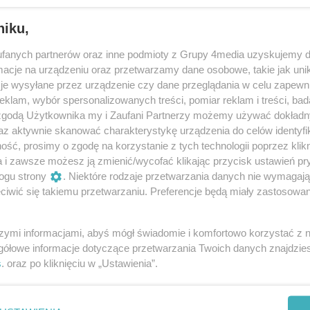
niku,
fanych partnerów oraz inne podmioty z Grupy 4media uzyskujemy d
cje na urządzeniu oraz przetwarzamy dane osobowe, takie jak unika
adni odrzucili ograniczenia
je wysyłane przez urządzenie czy dane przeglądania w celu zapewn
klam, wybór spersonalizowanych treści, pomiar reklam i treści, bad
koholu
 zgodą Użytkownika my i Zaufani Partnerzy możemy używać dokład
g miała ostatnia sesja Rady Miasta Rzeszowa,
az aktywnie skanować charakterystykę urządzenia do celów identyfi
ść, prosimy o zgodę na korzystanie z tych technologii poprzez klikn
adni pochylili się nad projektem uchwały w
a i zawsze możesz ją zmienić/wycofać klikając przycisk ustawień pr
zenia ograniczeń w nocnej sprzedaży napojów
ogu strony
. Niektóre rodzaje przetwarzania danych nie wymagaj
7:25
1
1
omimo merytorycznego wsparcia ekspertów i
iwić się takiemu przetwarzaniu. Preferencje będą miały zastosowania
tań o bezpieczeństwo, rzeszowski samorząd
Reklama
zucił proponowane zmiany. Przedsiębiorcy
szymi informacjami, abyś mógł świadomie i komfortowo korzystać z
nicy profilaktyki mówią o straconej szansie.
gółowe informacje dotyczące przetwarzania Twoich danych znajdzi
REKLAMA
s
. oraz po kliknięciu w „Ustawienia”.