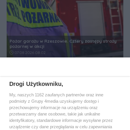
Pożar garażu w Rzeszowie. Cztery zastępy straży
pożarnej w akcji
Data dodania artykułu:
07.08.2026 08:02
REKLAMA
Drogi Użytkowniku,
My, naszych 1162 zaufanych partnerów oraz inne
podmioty z Grupy 4media uzyskujemy dostęp i
przechowujemy informacje na urządzeniu oraz
przetwarzamy dane osobowe, takie jak unikalne
identyfikatory, standardowe informacje wysyłane przez
urządzenie czy dane przeglądania w celu zapewniania