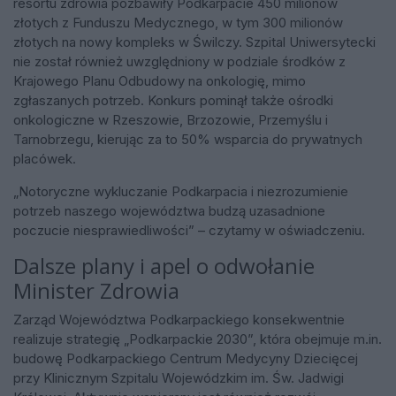
resortu zdrowia pozbawiły Podkarpacie 450 milionów
złotych z Funduszu Medycznego, w tym 300 milionów
złotych na nowy kompleks w Świlczy. Szpital Uniwersytecki
nie został również uwzględniony w podziale środków z
Krajowego Planu Odbudowy na onkologię, mimo
zgłaszanych potrzeb. Konkurs pominął także ośrodki
onkologiczne w Rzeszowie, Brzozowie, Przemyślu i
Tarnobrzegu, kierując za to 50% wsparcia do prywatnych
placówek.
„Notoryczne wykluczanie Podkarpacia i niezrozumienie
potrzeb naszego województwa budzą uzasadnione
poczucie niesprawiedliwości” – czytamy w oświadczeniu.
Dalsze plany i apel o odwołanie
Minister Zdrowia
Zarząd Województwa Podkarpackiego konsekwentnie
realizuje strategię „Podkarpackie 2030”, która obejmuje m.in.
budowę Podkarpackiego Centrum Medycyny Dziecięcej
przy Klinicznym Szpitalu Wojewódzkim im. Św. Jadwigi