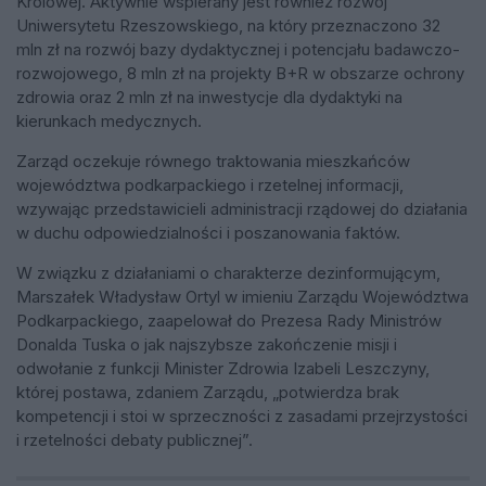
Królowej. Aktywnie wspierany jest również rozwój
Uniwersytetu Rzeszowskiego, na który przeznaczono 32
mln zł na rozwój bazy dydaktycznej i potencjału badawczo-
rozwojowego, 8 mln zł na projekty B+R w obszarze ochrony
zdrowia oraz 2 mln zł na inwestycje dla dydaktyki na
kierunkach medycznych.
Zarząd oczekuje równego traktowania mieszkańców
województwa podkarpackiego i rzetelnej informacji,
wzywając przedstawicieli administracji rządowej do działania
w duchu odpowiedzialności i poszanowania faktów.
W związku z działaniami o charakterze dezinformującym,
Marszałek Władysław Ortyl w imieniu Zarządu Województwa
Podkarpackiego, zaapelował do Prezesa Rady Ministrów
Donalda Tuska o jak najszybsze zakończenie misji i
odwołanie z funkcji Minister Zdrowia Izabeli Leszczyny,
której postawa, zdaniem Zarządu, „potwierdza brak
kompetencji i stoi w sprzeczności z zasadami przejrzystości
i rzetelności debaty publicznej”.