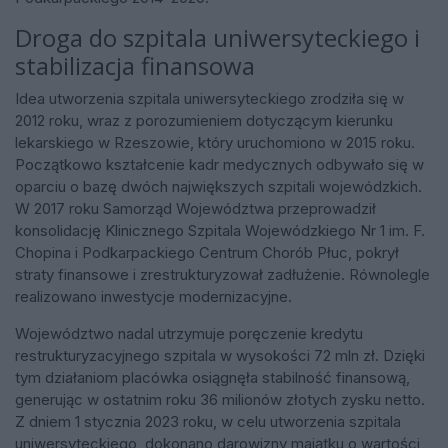
Droga do szpitala uniwersyteckiego i
stabilizacja finansowa
Idea utworzenia szpitala uniwersyteckiego zrodziła się w
2012 roku, wraz z porozumieniem dotyczącym kierunku
lekarskiego w Rzeszowie, który uruchomiono w 2015 roku.
Początkowo kształcenie kadr medycznych odbywało się w
oparciu o bazę dwóch największych szpitali wojewódzkich.
W 2017 roku Samorząd Województwa przeprowadził
konsolidację Klinicznego Szpitala Wojewódzkiego Nr 1 im. F.
Chopina i Podkarpackiego Centrum Chorób Płuc, pokrył
straty finansowe i zrestrukturyzował zadłużenie. Równolegle
realizowano inwestycje modernizacyjne.
Województwo nadal utrzymuje poręczenie kredytu
restrukturyzacyjnego szpitala w wysokości 72 mln zł. Dzięki
tym działaniom placówka osiągnęła stabilność finansową,
generując w ostatnim roku 36 milionów złotych zysku netto.
Z dniem 1 stycznia 2023 roku, w celu utworzenia szpitala
uniwersyteckiego, dokonano darowizny majątku o wartości