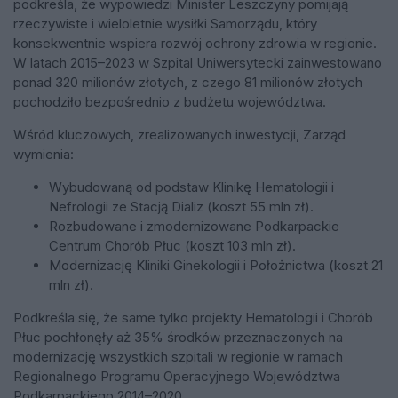
podkreśla, że wypowiedzi Minister Leszczyny pomijają
rzeczywiste i wieloletnie wysiłki Samorządu, który
konsekwentnie wspiera rozwój ochrony zdrowia w regionie.
W latach 2015–2023 w Szpital Uniwersytecki zainwestowano
ponad 320 milionów złotych, z czego 81 milionów złotych
pochodziło bezpośrednio z budżetu województwa.
Wśród kluczowych, zrealizowanych inwestycji, Zarząd
wymienia:
Wybudowaną od podstaw Klinikę Hematologii i
Nefrologii ze Stacją Dializ (koszt 55 mln zł).
Rozbudowane i zmodernizowane Podkarpackie
Centrum Chorób Płuc (koszt 103 mln zł).
Modernizację Kliniki Ginekologii i Położnictwa (koszt 21
mln zł).
Podkreśla się, że same tylko projekty Hematologii i Chorób
Płuc pochłonęły aż 35% środków przeznaczonych na
modernizację wszystkich szpitali w regionie w ramach
Regionalnego Programu Operacyjnego Województwa
Podkarpackiego 2014–2020.