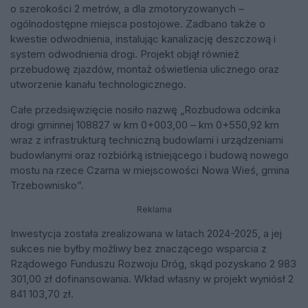
o szerokości 2 metrów, a dla zmotoryzowanych –
ogólnodostępne miejsca postojowe. Zadbano także o
kwestie odwodnienia, instalując kanalizację deszczową i
system odwodnienia drogi. Projekt objął również
przebudowę zjazdów, montaż oświetlenia ulicznego oraz
utworzenie kanału technologicznego.
Całe przedsięwzięcie nosiło nazwę „Rozbudowa odcinka
drogi gminnej 108827 w km 0+003,00 – km 0+550,92 km
wraz z infrastrukturą techniczną budowlami i urządzeniami
budowlanymi oraz rozbiórką istniejącego i budową nowego
mostu na rzece Czarna w miejscowości Nowa Wieś, gmina
Trzebownisko”.
Reklama
Inwestycja została zrealizowana w latach 2024-2025, a jej
sukces nie byłby możliwy bez znaczącego wsparcia z
Rządowego Funduszu Rozwoju Dróg, skąd pozyskano 2 983
301,00 zł dofinansowania. Wkład własny w projekt wyniósł 2
841 103,70 zł.