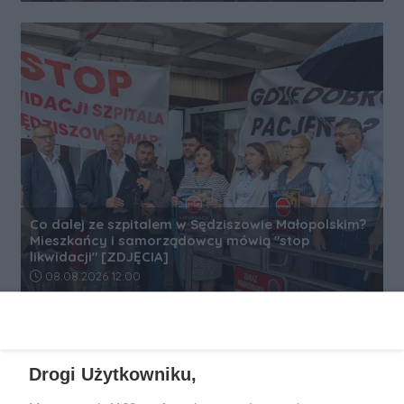
Co dalej ze szpitalem w Sędziszowie Małopolskim?
Mieszkańcy i samorządowcy mówią "stop
likwidacji" [ZDJĘCIA]
Data dodania artykułu:
08.08.2026 12:00
REKLAMA
Drogi Użytkowniku,