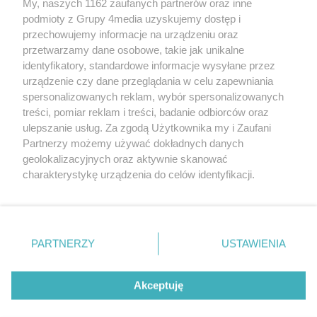
My, naszych 1162 zaufanych partnerów oraz inne
podmioty z Grupy 4media uzyskujemy dostęp i
przechowujemy informacje na urządzeniu oraz
przetwarzamy dane osobowe, takie jak unikalne
identyfikatory, standardowe informacje wysyłane przez
urządzenie czy dane przeglądania w celu zapewniania
spersonalizowanych reklam, wybór spersonalizowanych
Wydawcą
rzeszow-info.pl
jest:
treści, pomiar reklam i treści, badanie odbiorców oraz
FUNDACJA MEDIÓW NIEZALEŻNYCH LIBERTAS
ul. Kopernika 10, 35-002 Rzeszów
ulepszanie usług. Za zgodą Użytkownika my i Zaufani
Partnerzy możemy używać dokładnych danych
geolokalizacyjnych oraz aktywnie skanować
e-mail:
redakcja@rzeszow-info.pl
charakterystykę urządzenia do celów identyfikacji.
Ponieważ cenimy Twoją prywatność, prosimy o zgodę na
korzystanie z tych technologii poprzez kliknięcie
„Akceptuję”. Zgoda jest dobrowolna i zawsze możesz ją
Redakcja
Kontakt
Regulamin
Zasady dodawania i publikacji komentarzy
Patronaty
zmienić/wycofać klikając przycisk ustawień prywatności
PARTNERZY
USTAWIENIA
Polityka Prywatności
znajdujący się w lewym dolnym rogu strony
. Niektóre
rodzaje przetwarzania danych nie wymagają zgody
użytkownika, ale masz prawo sprzeciwić się takiemu
Akceptuję
przetwarzaniu. Preferencje będą miały zastosowania tylko
na tej witrynie.
CMS portalu
przygotowany przez