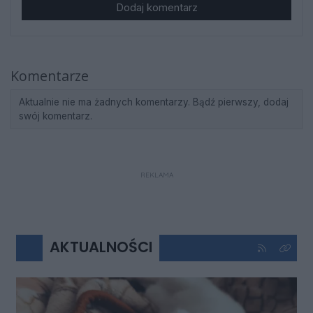
Dodaj komentarz
Komentarze
Aktualnie nie ma żadnych komentarzy. Bądź pierwszy, dodaj
swój komentarz.
REKLAMA
AKTUALNOŚCI
Kliknij aby 
Kliknij