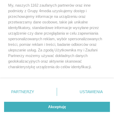
My, naszych 1162 zaufanych partnerów oraz inne
podmioty z Grupy 4media uzyskujemy dostęp i
przechowujemy informacje na urządzeniu oraz
przetwarzamy dane osobowe, takie jak unikalne
identyfikatory, standardowe informacje wysyłane przez
urządzenie czy dane przeglądania w celu zapewniania
spersonalizowanych reklam, wybór spersonalizowanych
Wydawcą
rzeszow-info.pl
jest:
treści, pomiar reklam i treści, badanie odbiorców oraz
FUNDACJA MEDIÓW NIEZALEŻNYCH LIBERTAS
ul. Kopernika 10, 35-002 Rzeszów
ulepszanie usług. Za zgodą Użytkownika my i Zaufani
Partnerzy możemy używać dokładnych danych
geolokalizacyjnych oraz aktywnie skanować
e-mail:
redakcja@rzeszow-info.pl
charakterystykę urządzenia do celów identyfikacji.
Ponieważ cenimy Twoją prywatność, prosimy o zgodę na
korzystanie z tych technologii poprzez kliknięcie
„Akceptuję”. Zgoda jest dobrowolna i zawsze możesz ją
Redakcja
Kontakt
Regulamin
Zasady dodawania i publikacji komentarzy
Patronaty
zmienić/wycofać klikając przycisk ustawień prywatności
PARTNERZY
USTAWIENIA
Polityka Prywatności
znajdujący się w lewym dolnym rogu strony
. Niektóre
rodzaje przetwarzania danych nie wymagają zgody
użytkownika, ale masz prawo sprzeciwić się takiemu
Akceptuję
przetwarzaniu. Preferencje będą miały zastosowania tylko