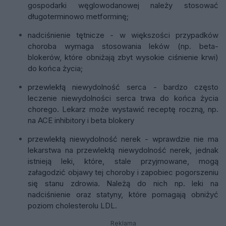
gospodarki węglowodanowej należy stosować
długoterminowo metforminę;
nadciśnienie tętnicze - w większości przypadków
choroba wymaga stosowania leków (np. beta-
blokerów, które obniżają zbyt wysokie ciśnienie krwi)
do końca życia;
przewlekłą niewydolność serca - bardzo często
leczenie niewydolności serca trwa do końca życia
chorego. Lekarz może wystawić receptę roczną, np.
na ACE inhibitory i beta blokery
przewlekłą niewydolność nerek - wprawdzie nie ma
lekarstwa na przewlekłą niewydolność nerek, jednak
istnieją leki, które, stale przyjmowane, mogą
załagodzić objawy tej choroby i zapobiec pogorszeniu
się stanu zdrowia. Należą do nich np. leki na
nadciśnienie oraz statyny, które pomagają obniżyć
poziom cholesterolu LDL.
Reklama