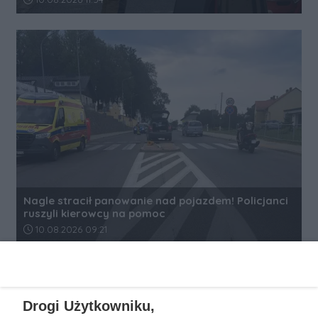
Nagle stracił panowanie nad pojazdem! Policjanci
ruszyli kierowcy na pomoc
Data dodania artykułu:
10.08.2026 09:21
REKLAMA
Drogi Użytkowniku,