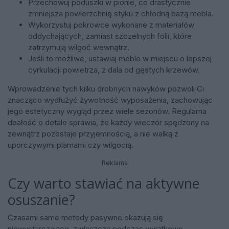
Przechowuj poduszki w pionie, co drastycznie
zmniejsza powierzchnię styku z chłodną bazą mebla.
Wykorzystuj pokrowce wykonane z materiałów
oddychających, zamiast szczelnych folii, które
zatrzymują wilgoć wewnątrz.
Jeśli to możliwe, ustawiaj meble w miejscu o lepszej
cyrkulacji powietrza, z dala od gęstych krzewów.
Wprowadzenie tych kilku drobnych nawyków pozwoli Ci
znacząco wydłużyć żywotność wyposażenia, zachowując
jego estetyczny wygląd przez wiele sezonów. Regularna
dbałość o detale sprawia, że każdy wieczór spędzony na
zewnątrz pozostaje przyjemnością, a nie walką z
uporczywymi plamami czy wilgocią.
Reklama
Czy warto stawiać na aktywne
osuszanie?
Czasami same metody pasywne okazują się
niewystarczające, zwłaszcza podczas wyjątkowo