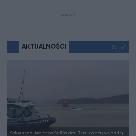
REKLAMA
AKTUALNOŚCI
Kliknij aby 
Kliknij
Szkwał na Jeziorze Solińskim. Trzy osoby wypadły