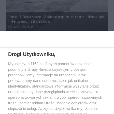
Paraliż Rzeszowa! Zalane szpitale, teatr i dziesiątki
interwencji strażaków
Data dodania artykułu:
07.08.2026 13:18
REKLAMA
Drogi Użytkowniku,
My, naszych 1162 zaufanych partnerów oraz inne
podmioty z Grupy 4media uzyskujemy dostęp i
przechowujemy informacje na urządzeniu oraz
przetwarzamy dane osobowe, takie jak unikalne
identyfikatory, standardowe informacje wysyłane przez
urządzenie czy dane przeglądania w celu zapewniania
spersonalizowanych reklam, wybór spersonalizowanych
Wydawcą
rzeszow-info.pl
jest:
treści, pomiar reklam i treści, badanie odbiorców oraz
FUNDACJA MEDIÓW NIEZALEŻNYCH LIBERTAS
ul. Kopernika 10, 35-002 Rzeszów
ulepszanie usług. Za zgodą Użytkownika my i Zaufani