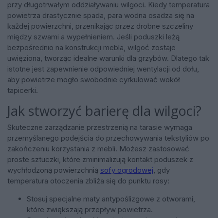
przy długotrwałym oddziaływaniu wilgoci. Kiedy temperatura
powietrza drastycznie spada, para wodna osadza się na
każdej powierzchni, przenikając przez drobne szczeliny
między szwami a wypełnieniem. Jeśli poduszki leżą
bezpośrednio na konstrukcji mebla, wilgoć zostaje
uwięziona, tworząc idealne warunki dla grzybów. Dlatego tak
istotne jest zapewnienie odpowiedniej wentylacji od dołu,
aby powietrze mogło swobodnie cyrkulować wokół
tapicerki.
Jak stworzyć barierę dla wilgoci?
Skuteczne zarządzanie przestrzenią na tarasie wymaga
przemyślanego podejścia do przechowywania tekstyliów po
zakończeniu korzystania z mebli. Możesz zastosować
proste sztuczki, które zminimalizują kontakt poduszek z
wychłodzoną powierzchnią
sofy ogrodowej
, gdy
temperatura otoczenia zbliża się do punktu rosy:
Stosuj specjalne maty antypoślizgowe z otworami,
które zwiększają przepływ powietrza.