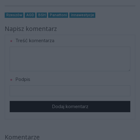
Rzeszów
AGD
BSH
Panattoni
innawestycje
Napisz komentarz
Treść komentarza
Podpis
Dodaj komentarz
Komentarze