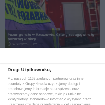
Pożar garażu w Rzeszowie. Cztery zastępy straży
pożarnej w akcji
Data dodania artykułu:
07.08.2026 08:02
REKLAMA
Drogi Użytkowniku,
My, naszych 1162 zaufanych partnerów oraz inne
podmioty z Grupy 4media uzyskujemy dostęp i
przechowujemy informacje na urządzeniu oraz
przetwarzamy dane osobowe, takie jak unikalne
identyfikatory, standardowe informacje wysyłane przez
urządzenie czy dane przeglądania w celu zapewniania