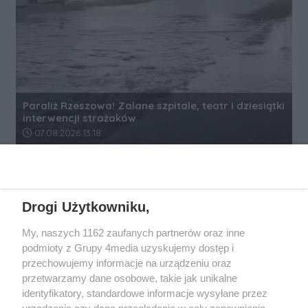
Paraliż Rzeszowa! Zalane szpitale, teatr i dziesiątki
interwencji strażaków
Data dodania artykułu:
07.08.2026 13:18
REKLAMA
Drogi Użytkowniku,
My, naszych 1162 zaufanych partnerów oraz inne
podmioty z Grupy 4media uzyskujemy dostęp i
przechowujemy informacje na urządzeniu oraz
przetwarzamy dane osobowe, takie jak unikalne
identyfikatory, standardowe informacje wysyłane przez