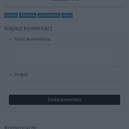
policja
Rzeszów
poszukiwani
akcja
Napisz komentarz
Treść komentarza
Podpis
Dodaj komentarz
Komentarze