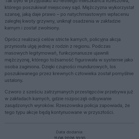
Tak było w przypadku 40-letniego mieszkańca Rzeszowa,
którego poszukiwał miejscowy sąd. Mężczyzna wykorzystał
szansę, jaką daje prawo – po natychmiastowym wpłaceniu
zaległej kwoty grzywny, uniknął osadzenia w zakładzie
karnym i został zwolniony.
Oprócz realizacji celów stricte karnych, policyjna akcja
przyniosła ulgę jednej z rodzin z regionu. Podczas
masowych legitymowań, funkcjonariusze ujawnili
mężczyznę, którego tożsamość figurowała w systemie jako
osoba zaginiona. Dzięki czujności mundurowych, los
poszukiwanego przez krewnych człowieka został pomyślnie
ustalony.
Czworo z sześciu zatrzymanych przestępców przebywa już
w zakładach karnych, gdzie rozpoczęli odbywanie
zasądzonych wyroków. Rzeszowska policja zapowiada, że
tego typu akcje będą kontynuowane w przyszłości.
Data dodania:
11.06.2026 10:10