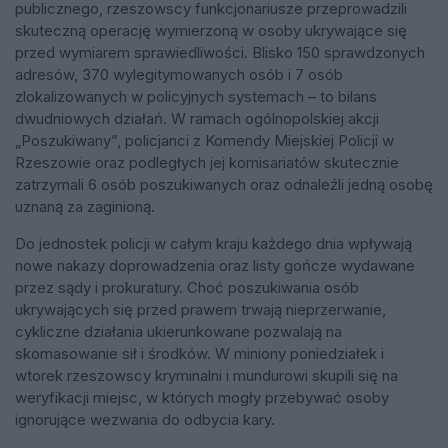
publicznego, rzeszowscy funkcjonariusze przeprowadzili
skuteczną operację wymierzoną w osoby ukrywające się
przed wymiarem sprawiedliwości. Blisko 150 sprawdzonych
adresów, 370 wylegitymowanych osób i 7 osób
zlokalizowanych w policyjnych systemach – to bilans
dwudniowych działań. W ramach ogólnopolskiej akcji
„Poszukiwany”, policjanci z Komendy Miejskiej Policji w
Rzeszowie oraz podległych jej komisariatów skutecznie
zatrzymali 6 osób poszukiwanych oraz odnaleźli jedną osobę
uznaną za zaginioną.
Do jednostek policji w całym kraju każdego dnia wpływają
nowe nakazy doprowadzenia oraz listy gończe wydawane
przez sądy i prokuratury. Choć poszukiwania osób
ukrywających się przed prawem trwają nieprzerwanie,
cykliczne działania ukierunkowane pozwalają na
skomasowanie sił i środków. W miniony poniedziałek i
wtorek rzeszowscy kryminalni i mundurowi skupili się na
weryfikacji miejsc, w których mogły przebywać osoby
ignorujące wezwania do odbycia kary.