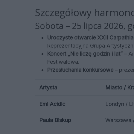
Szczegółowy harmonog
Sobota – 25 lipca 2026, g
Uroczyste otwarcie XXII Carpathia 
Reprezentacyjna Grupa Artystycz
Koncert „Nie liczę godzin i lat”
– An
Festiwalowa.
Przesłuchania konkursowe
– prezen
Artysta
Miasto / Kr
Emi Acidic
Londyn / L
Paula Biskup
Warszawa /