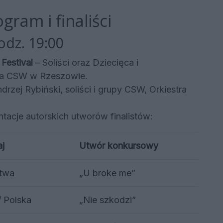
ram i finaliści
odz. 19:00
Festival
– Soliści oraz Dziecięca i
na CSW w Rzeszowie.
drzej Rybiński, soliści i grupy CSW, Orkiestra
tacje autorskich utworów finalistów:
aj
Utwór konkursowy
itwa
„U broke me”
 Polska
„Nie szkodzi”