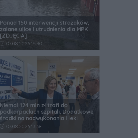
Ponad 150 interwencji strażaków,
zalane ulice i utrudnienia dla MPK
[ZDJĘCIA]
Data dodania artykułu:
07.08.2026 15:40
Niemal 124 mln zł trafi do
podkarpackich szpitali. Dodatkowe
środki na nadwykonania i leki
Data dodania artykułu:
07.08.2026 13:38