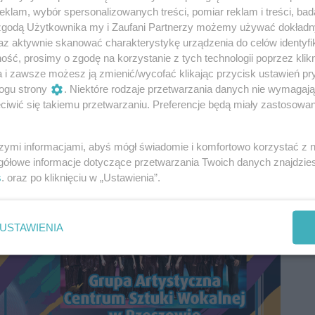
zyć będzie Reprezentacyjna Grupa Artystyczna
klam, wybór spersonalizowanych treści, pomiar reklam i treści, bad
eńczą pełne emocji przesłuchania konkursowe
 zgodą Użytkownika my i Zaufani Partnerzy możemy używać dokład
 z USA, Wielkiej Brytanii, Ukrainy, Czech czy
az aktywnie skanować charakterystykę urządzenia do celów identyfi
ść, prosimy o zgodę na korzystanie z tych technologii poprzez klikn
nd Prix.
a i zawsze możesz ją zmienić/wycofać klikając przycisk ustawień pr
ogu strony
. Niektóre rodzaje przetwarzania danych nie wymagaj
iwić się takiemu przetwarzaniu. Preferencje będą miały zastosowania
szymi informacjami, abyś mógł świadomie i komfortowo korzystać z
gółowe informacje dotyczące przetwarzania Twoich danych znajdzi
s
. oraz po kliknięciu w „Ustawienia”.
USTAWIENIA