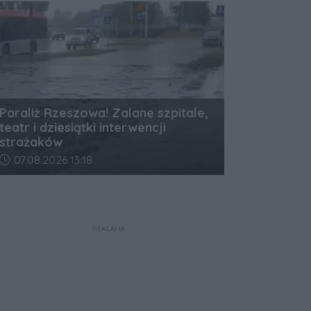
Paraliż Rzeszowa! Zalane szpitale,
teatr i dziesiątki interwencji
strażaków
Data dodania artykułu:
07.08.2026 13:18
REKLAMA