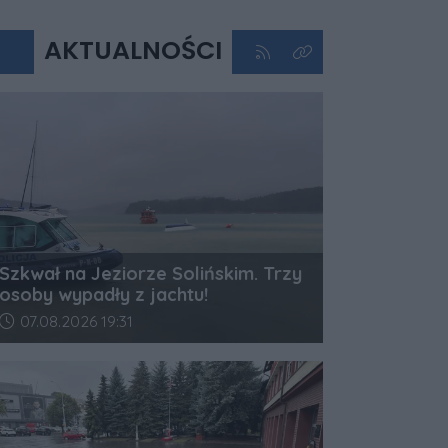
AKTUALNOŚCI
Kliknij aby przejść do kan
Kliknij aby zobaczyć 
Szkwał na Jeziorze Solińskim. Trzy
osoby wypadły z jachtu!
Data dodania artykułu:
07.08.2026 19:31