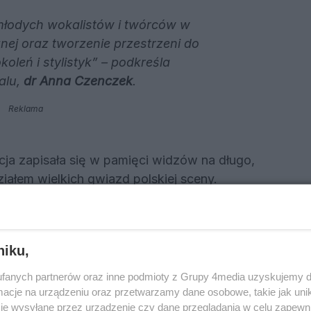
 młodych wokalistów i twórców w
nej oraz tworzenie przestrzeni do
leń i stylistyk”
– podkreśla
alu,
dr Anna Czenczek
.
Reklama
ycja zapisała się w pamięci widzów na długo,
iałem wielkich gwiazd polskiej sceny.
00): „Nie liczę godzin i lat”
ie z udziałem solistów oraz Grup Artystycznych
niku,
. Głównym punktem wieczoru będzie koncert
orowemu –
Andrzejowi Rybińskiemu
. Publiczność
fanych partnerów oraz inne podmioty z Grupy 4media uzyskujemy d
cje na urządzeniu oraz przetwarzamy dane osobowe, takie jak unika
pełnie nowych, zaskakujących aranżacjach. Na
je wysyłane przez urządzenie czy dane przeglądania w celu zapewn