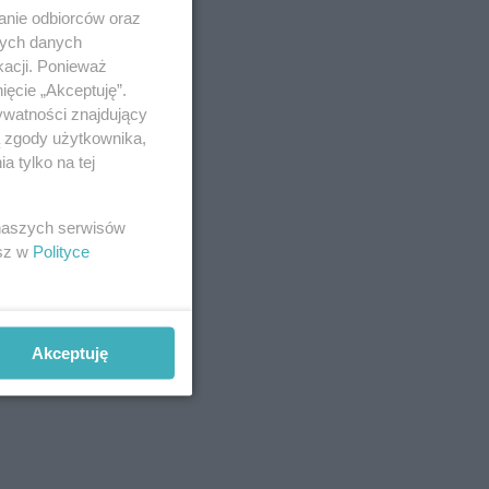
anie odbiorców oraz
nych danych
kacji. Ponieważ
ięcie „Akceptuję”.
ywatności znajdujący
ą zgody użytkownika,
 tylko na tej
 naszych serwisów
esz w
Polityce
Akceptuję