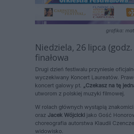
grafika: ma
Niedziela, 26 lipca (godz
finałowa
Drugi dzień festiwalu przyniesie oficj
wyczekiwany Koncert Laureatów. Praw
koncert galowy pt.
„Czekasz na tę jedn
utworom z polskiej muzyki filmowej.
W rolach głównych wystąpią znakomici 
oraz
Jacek Wójcicki
jako Gość Honorow
choreografia autorstwa Klaudii Czenc
widowisko.