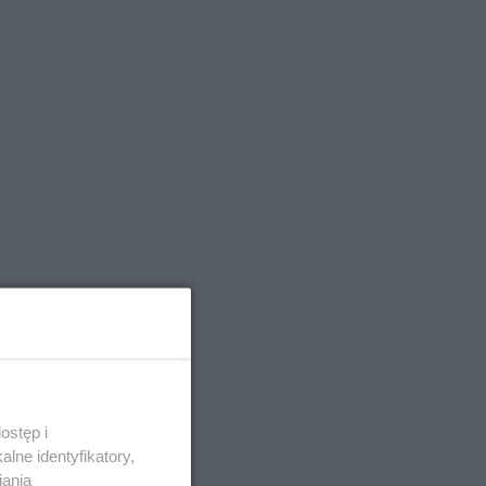
ostęp i
lne identyfikatory,
iania