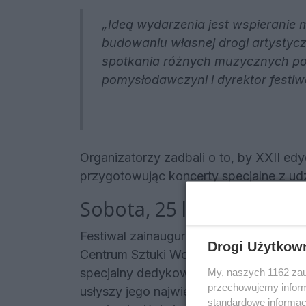
„Ideą wydarzenia jest wspieranie
budowaniu własnej drogi artystycz
spotkania różnych muzycznych poko
pomysłodawczyni i dyrektor festiw
Organizatorzy zadbali o to, by XXII ed
przygotowując koncerty specjalne z udz
Sobota, 25 lipca (godz. 19:
Festiwal zainauguruje uroczyste otwarc
Drogi Użytkow
Centrum Sztuki Wokalnej w Rzeszowie
specjalny dedykowany Gościowi Hon
My, naszych 1162 zau
przechowujemy informa
usłyszy jego największe przeboje w zu
standardowe informac