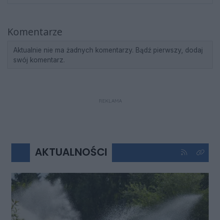
Komentarze
Aktualnie nie ma żadnych komentarzy. Bądź pierwszy, dodaj
swój komentarz.
REKLAMA
AKTUALNOŚCI
Kliknij aby 
Kliknij