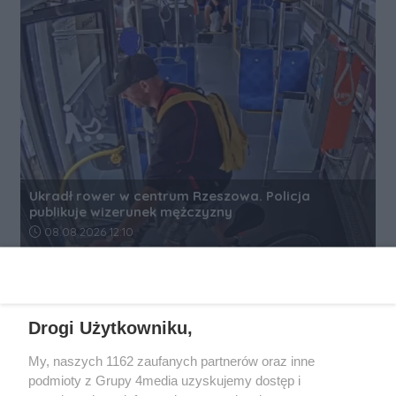
Ukradł rower w centrum Rzeszowa. Policja
publikuje wizerunek mężczyzny
Data dodania artykułu:
08.08.2026 12:10
REKLAMA
Drogi Użytkowniku,
My, naszych 1162 zaufanych partnerów oraz inne
podmioty z Grupy 4media uzyskujemy dostęp i