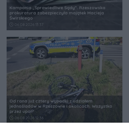
Kampania „Sprawiedliwe Sądy”. Rzeszowska
prokuratura zabezpieczyła majątek Macieja
Świrskiego
Data dodania artykułu:
06.08.2026 13:37
Od rana już cztery wypadki z udziałem
jednośladów w Rzeszowie i okolicach. Wszystko
przez upał?
Data dodania artykułu:
06.08.2026 12:36