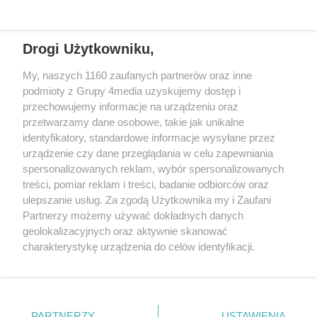
REKLAMA
Drogi Użytkowniku,
My, naszych 1160 zaufanych partnerów oraz inne
podmioty z Grupy 4media uzyskujemy dostęp i
przechowujemy informacje na urządzeniu oraz
przetwarzamy dane osobowe, takie jak unikalne
identyfikatory, standardowe informacje wysyłane przez
urządzenie czy dane przeglądania w celu zapewniania
spersonalizowanych reklam, wybór spersonalizowanych
Wydawcą
rzeszow-info.pl
jest:
treści, pomiar reklam i treści, badanie odbiorców oraz
FUNDACJA MEDIÓW NIEZALEŻNYCH LIBERTAS
ul. Kopernika 10, 35-002 Rzeszów
ulepszanie usług. Za zgodą Użytkownika my i Zaufani
Partnerzy możemy używać dokładnych danych
geolokalizacyjnych oraz aktywnie skanować
e-mail:
redakcja@rzeszow-info.pl
charakterystykę urządzenia do celów identyfikacji.
Ponieważ cenimy Twoją prywatność, prosimy o zgodę na
korzystanie z tych technologii poprzez kliknięcie
„Akceptuję”. Zgoda jest dobrowolna i zawsze możesz ją
Redakcja
Kontakt
Regulamin
Zasady dodawania i publikacji komentarzy
Patronaty
zmienić/wycofać klikając przycisk ustawień prywatności
PARTNERZY
USTAWIENIA