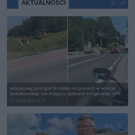
AKTUALNOŚCI
Kliknij aby 
Kliknij
Wojskowy potrącił 18-latka na pasach w Wólce
Sokołowskiej. Na miejscu lądował śmigłowiec LPR
Data dodania artykułu:
06.08.2026 15:21