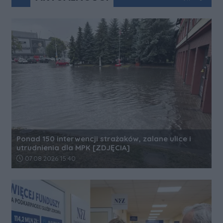
Kliknij aby 
Kliknij
Ponad 150 interwencji strażaków, zalane ulice i
utrudnienia dla MPK [ZDJĘCIA]
Data dodania artykułu:
07.08.2026 15:40