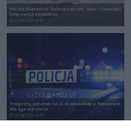
Paraliż Rzeszowa! Zalane szpitale, teatr i dziesiątki
interwencji strażaków
Data dodania artykułu:
07.08.2026 13:18
Tragiczny poranek na ul. Krakowskiej w Rzeszowie.
Nie żyje kierowca
Data dodania artykułu:
07.08.2026 10:37