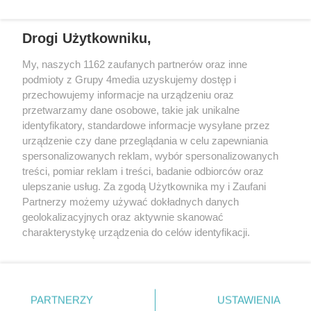
REKLAMA
Drogi Użytkowniku,
My, naszych 1162 zaufanych partnerów oraz inne
podmioty z Grupy 4media uzyskujemy dostęp i
przechowujemy informacje na urządzeniu oraz
przetwarzamy dane osobowe, takie jak unikalne
identyfikatory, standardowe informacje wysyłane przez
urządzenie czy dane przeglądania w celu zapewniania
spersonalizowanych reklam, wybór spersonalizowanych
Wydawcą
rzeszow-info.pl
jest:
treści, pomiar reklam i treści, badanie odbiorców oraz
FUNDACJA MEDIÓW NIEZALEŻNYCH LIBERTAS
ul. Kopernika 10, 35-002 Rzeszów
ulepszanie usług. Za zgodą Użytkownika my i Zaufani
Partnerzy możemy używać dokładnych danych
geolokalizacyjnych oraz aktywnie skanować
e-mail:
redakcja@rzeszow-info.pl
charakterystykę urządzenia do celów identyfikacji.
Ponieważ cenimy Twoją prywatność, prosimy o zgodę na
korzystanie z tych technologii poprzez kliknięcie
„Akceptuję”. Zgoda jest dobrowolna i zawsze możesz ją
Redakcja
Kontakt
Regulamin
Zasady dodawania i publikacji komentarzy
Patronaty
zmienić/wycofać klikając przycisk ustawień prywatności
PARTNERZY
USTAWIENIA
Polityka Prywatności
znajdujący się w lewym dolnym rogu strony
. Niektóre