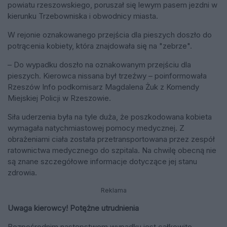
powiatu rzeszowskiego, poruszał się lewym pasem jezdni w
kierunku Trzebowniska i obwodnicy miasta.
W rejonie oznakowanego przejścia dla pieszych doszło do
potrącenia kobiety, która znajdowała się na "zebrze".
– Do wypadku doszło na oznakowanym przejściu dla
pieszych. Kierowca nissana był trzeźwy – poinformowała
Rzeszów Info podkomisarz Magdalena Żuk z Komendy
Miejskiej Policji w Rzeszowie.
Siła uderzenia była na tyle duża, że poszkodowana kobieta
wymagała natychmiastowej pomocy medycznej. Z
obrażeniami ciała została przetransportowana przez zespół
ratownictwa medycznego do szpitala. Na chwilę obecną nie
są znane szczegółowe informacje dotyczące jej stanu
zdrowia.
Reklama
Uwaga kierowcy! Potężne utrudnienia
Bezpośrednim następstwem wypadku jest całkowite