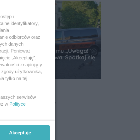
ostęp i
lne identyfikatory,
iania
anie odbiorców oraz
nych danych
Dziennikarze programu „Uwaga!”
kacji. Ponieważ
przyjadą do Rzeszowa. Spotkaj się
ięcie „Akceptuję”.
z nimi na Rynku
ywatności znajdujący
Data dodania artykułu:
ą zgody użytkownika,
05.08.2026 10:44
 tylko na tej
 naszych serwisów
REKLAMA
esz w
Polityce
Akceptuję