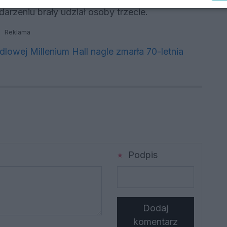
darzeniu brały udział osoby trzecie.
Reklama
ndlowej Millenium Hall nagle zmarła 70-letnia
Podpis
Dodaj
komentarz