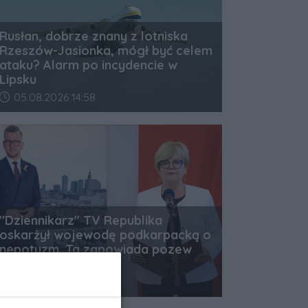
Rusłan, dobrze znany z lotniska
Rzeszów-Jasionka, mógł być celem
ataku? Alarm po incydencie w
Lipsku
Data dodania artykułu:
05.08.2026 14:58
"Dziennikarz" TV Republika
oskarżył wojewodę podkarpacką o
nepotyzm. Ta zapowiada pozew
sądowy
Data dodania artykułu:
05.08.2026 12:31