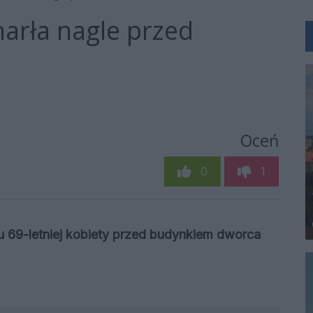
marła nagle przed
Oceń
0
1
u 69-letniej kobiety przed budynkiem dworca