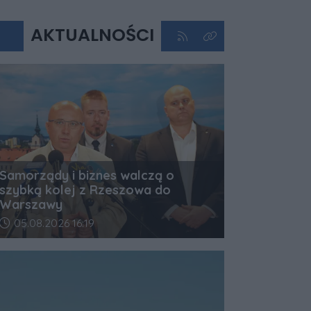
AKTUALNOŚCI
Kliknij aby przejść do kan
Kliknij aby zobaczyć 
Samorządy i biznes walczą o
szybką kolej z Rzeszowa do
Warszawy
Data dodania artykułu:
05.08.2026 16:19