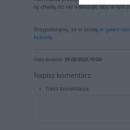
tę chwilę nic nie wskazuje, aby w tym z
Przypomnijmy, że w środę
w galerii ha
kobieta
.
Data dodania:
29.08.2025 10:09
Napisz komentarz
Treść komentarza