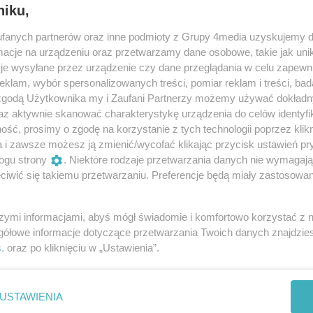
niku,
fanych partnerów oraz inne podmioty z Grupy 4media uzyskujemy d
cje na urządzeniu oraz przetwarzamy dane osobowe, takie jak unika
je wysyłane przez urządzenie czy dane przeglądania w celu zapewn
klam, wybór spersonalizowanych treści, pomiar reklam i treści, bad
 zgodą Użytkownika my i Zaufani Partnerzy możemy używać dokład
az aktywnie skanować charakterystykę urządzenia do celów identyfi
ść, prosimy o zgodę na korzystanie z tych technologii poprzez klikn
a i zawsze możesz ją zmienić/wycofać klikając przycisk ustawień pr
ogu strony
. Niektóre rodzaje przetwarzania danych nie wymagaj
iwić się takiemu przetwarzaniu. Preferencje będą miały zastosowania
szymi informacjami, abyś mógł świadomie i komfortowo korzystać z
0. Na miejsce skierowano najpierw
gółowe informacje dotyczące przetwarzania Twoich danych znajdzi
nego, a następnie zespół specjalistyczny.
s
. oraz po kliknięciu w „Ustawienia”.
cia 69-letniej kobiety nie udało się uratować,
 Żuk z rzeszowskiej Komendy Miejskiej Policji.
USTAWIENIA
pieczyła miejsce tego tragicznego zdarzenia. Na